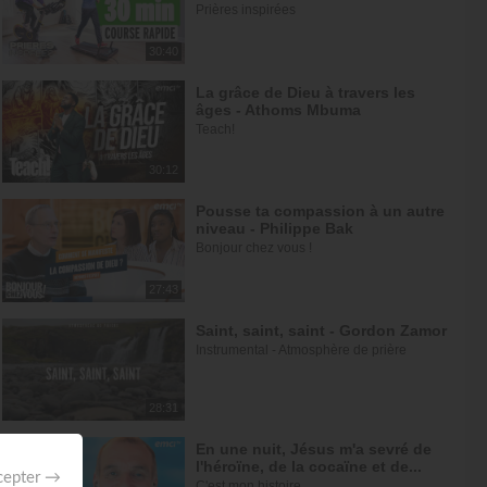
Prières inspirées
30:40
La grâce de Dieu à travers les
âges - Athoms Mbuma
Teach!
30:12
Pousse ta compassion à un autre
niveau - Philippe Bak
Bonjour chez vous !
27:43
Saint, saint, saint - Gordon Zamor
Instrumental - Atmosphère de prière
28:31
En une nuit, Jésus m'a sevré de
l'héroïne, de la cocaïne et de...
C'est mon histoire