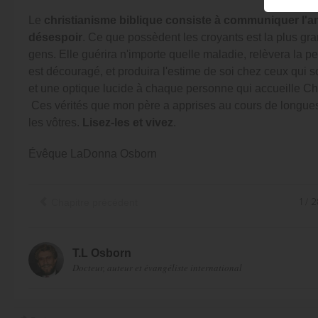
Le
christianisme biblique consiste à communiquer l'am
désespoir
. Ce que possèdent les croyants est la plus gra
gens. Elle guérira n'importe quelle maladie, relèvera la p
est découragé, et produira l'estime de soi chez ceux qui s
et une optique lucide à chaque personne qui accueille Ch
Ces vérités que mon père a apprises au cours de longue
les vôtres.
Lisez-les et vivez
.
Évêque LaDonna Osborn
Chapitre précédent
1 / 
T.L Osborn
Docteur, auteur et évangéliste international