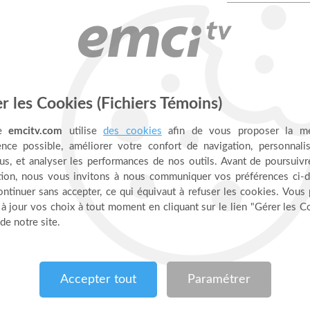
tu as le pouvoir de l'accorder.
éclairera quant à votre dignité et votre vitalité dans
une nouvelle découverte de vous-même en tant que
et révélera combien Dieu croit en vous en tant que
el amour de la vie et vous dévoilera une
nouvelle
fre. Après avoir lu ce livre, vous ne
dévaluerez
jamais en esprit ; vous ne serez plus
démotivé
ni
amais de la vie ; jamais vous ne perdrez
votre
autres.
flambeau de vérité pour des millions de croyants, de
cateurs, de pasteurs et de leaders nationaux partout