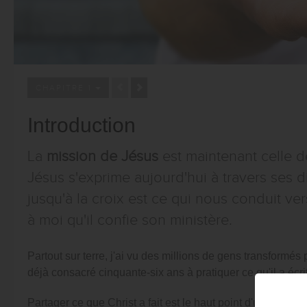
CHAPITRE 1
Introduction
La
mission de Jésus
est maintenant celle d
Jésus s'exprime aujourd'hui à travers ses di
jusqu'à la croix est ce qui nous conduit ver
à moi qu'il confie son ministère.
Partout sur terre, j'ai vu des millions de gens transformé
déjà consacré cinquante-six ans à pratiquer ce qu'il a écr
Partager ce que Christ a fait est le haut point d'un christi