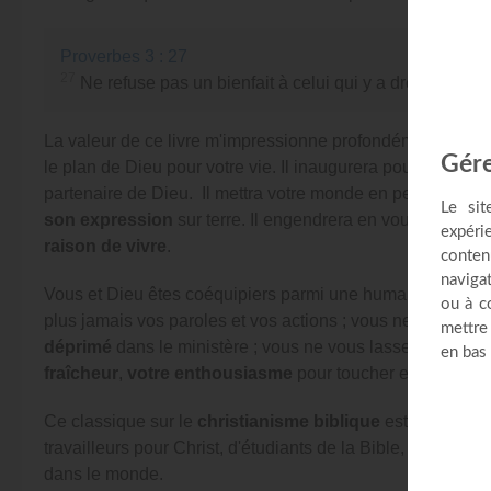
Proverbes 3 : 27
27
Ne refuse pas un bienfait à celui qui y a droit, Quand 
La valeur de ce livre m'impressionne profondément. Il vous 
le plan de Dieu pour votre vie. Il inaugurera pour vous 
partenaire de Dieu. Il mettra votre monde en perspective 
son expression
sur terre. Il engendrera en vous un nouv
raison de vivre
.
Vous et Dieu êtes coéquipiers parmi une humanité qui souf
plus jamais vos paroles et vos actions ; vous ne
vieillirez
déprimé
dans le ministère ; vous ne vous lasserez plus j
fraîcheur
,
votre enthousiasme
pour toucher et bénir les 
Ce classique sur le
christianisme biblique
est un ardent 
travailleurs pour Christ, d'étudiants de la Bible, de prédi
dans le monde.