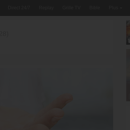
Direct 24/7
Replay
Grille TV
Bible
Plus
28)