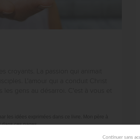
es croyants. La passion qui animait
sciples. L'amour qui a conduit Christ
s les gens au désarroi. C'est à vous et
s par les idées exprimées dans ce livre. Mon père à
it dans ces pages.
anisme biblique. Salomon a dit :