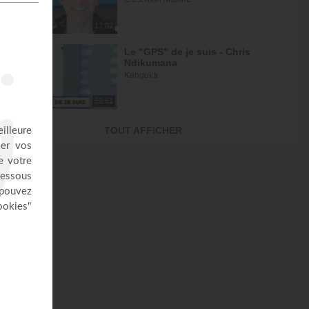
17:07
Le "GPS" de je suis - Chris
Ndikumana
Kanguka
59:51
Dieu peut racheter tes erreurs -
TOUT AFFICHER
Audrey Mack
ZONE RAPHA
27:52
Ce que l'esprit dit aux églises -
Partie 4 - Mario Massicotte
Pain de vie
28:31
Le changement est nécessaire -
partie 1 - Joyce Meyer
Vivre pleinement sa vie !