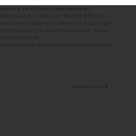
our et la vie de Dieu à notre monde au
nde puissance sur terre pour relever et guérir les
ersonne qui est tombée, insufflera la vie à quiconque
ont démoralisés. Elle apportera paix, santé, succès
rist à bras ouverts.
s années dans le ministère mondial sont maintenant
28
Chapitre suivant