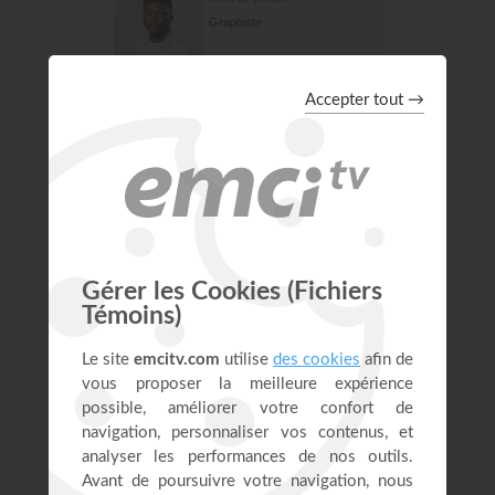
Graphiste
David Houstin
Consultant en innovation digitale
et Responsable du réseau
informatique
Delphine Mathey
Responsable de l'administration
des dons
Desmonde Inchaud
Technicien-comptable
Elisabeth Smite
Directrice Générale Adjointe