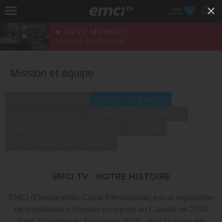
FAIRE
UN DON
EN CE MOMENT
La Vérité de l'Évangile
Mission et équipe
CONFESSION DE FOI
MISSION ET ÉQUIPE
MENTIONS LÉGALES
CONDITIONS GÉNÉRALES
CHARTE DE CONFIDENTIALITÉ
COOKIES
TV ET RADIOS PARTENAIRES
EMCI TV : NOTRE HISTOIRE
EMCI (EnseigneMoi Canal International) est un organisme
de bienfaisance chrétien incorporé au Canada en 2010
(créé à l'origine en France en 2004), dont la vision est