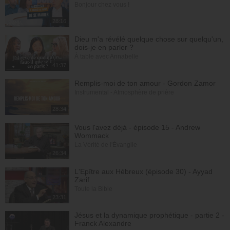
Bonjour chez vous !
28:16
Dieu m'a révélé quelque chose sur quelqu'un,
dois-je en parler ?
À table avec Annabelle
41:37
Remplis-moi de ton amour - Gordon Zamor
Instrumental - Atmosphère de prière
28:34
Vous l'avez déjà - épisode 15 - Andrew
Wommack
La Vérité de l'Évangile
26:34
L'Epître aux Hébreux (épisode 30) - Ayyad
Zarif
Toute la Bible
23:31
Jésus et la dynamique prophétique - partie 2 -
Franck Alexandre