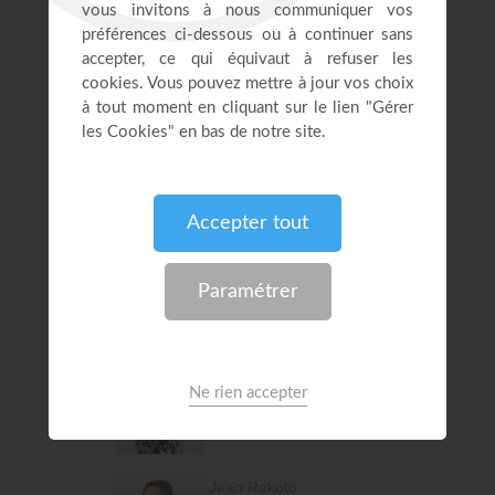
Flore Lawson
Cheffe Cuisinière &
Responsable Protocole
Fostine Kassa
Administratrice des dons
Ines Abbuy
Comptable Senior et
Responsable des comptes
payables
Isabelle Manouan
Chargée de l'accueil et du
protocole
Jean Rakoto