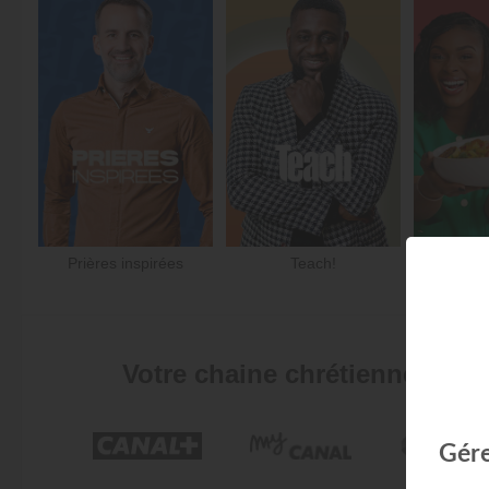
Prières inspirées
Teach!
DEE
Votre chaine chrétienne fran