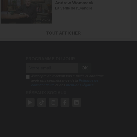
Andrew Wommack
La Vérité de l'Évangile
26:34
L'Epître aux Hébreux (épisode 30)
TOUT AFFICHER
- Ayyad Zarif
Toute la Bible
23:31
PROGRAMME DU JOUR
Jésus et la dynamique
OK
prophétique - partie 2 - Franck...
Gospel Vision Center
J'accepte de recevoir vos e-mails et confirme
avoir pris connaissance de la
Politique de
confidentialité
et des
mentions légales
28:28
RÉSEAUX SOCIAUX
Réjouis-toi d'avance car ta
nouvelle saison est déjà écrite -...
En Eau Profonde
57:52
Pourquoi tu dois être fière d'avoir
accepté Jésus ? - Raoul Wafo