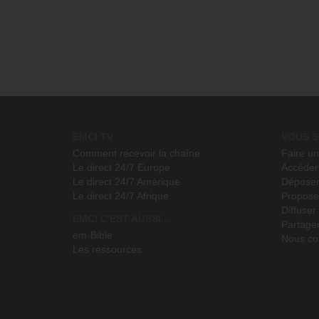
EMCI TV
VOUS S
Comment recevoir la chaîne
Faire u
Le direct 24/7 Europe
Accéder 
Le direct 24/7 Amérique
Déposer
Le direct 24/7 Afrique
Propose
Diffuse
EMCI C'EST AUSSI...
Partage
em-Bible
Nous co
Les ressources