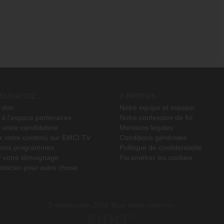
OUHAITEZ...
A PROPOS
n don
Notre équipe et mission
à l'espace partenaires
Notre confession de foi
 votre candidature
Mentions légales
r votre contenu sur EMCI TV
Conditions générales
r nos programmes
Politique de confidentialité
r votre témoignage
Paramétrer les cookies
ntacter pour autre chose
emcitv.com
2026 Tous droits réservés.
©