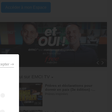
Accéder à mon Espace
Face à Face
Conférences EMCI
Live Spéci
Informations
Toggle Dropdown
Aujourd'hui sur EMCI TV
Prières et déclarations pour
dormir en paix (3e édition) -...
Prières inspirées
28:30