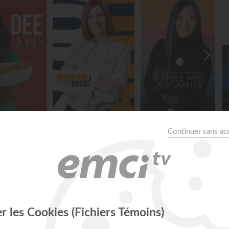
licious
Bonjour chez vous !
À table avec Annabelle
cophone 24/7 disponible sur :