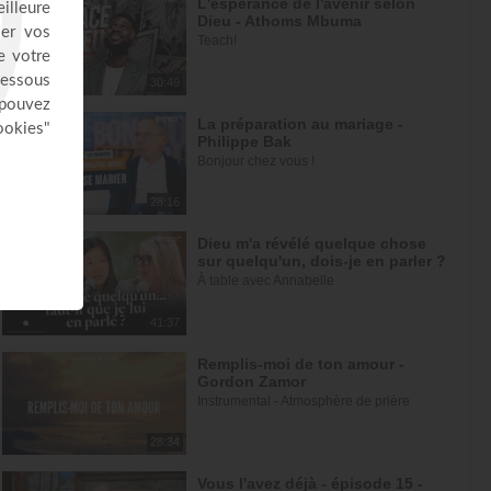
L'espérance de l'avenir selon
Dieu - Athoms Mbuma
Teach!
30:49
La préparation au mariage -
Philippe Bak
Bonjour chez vous !
28:16
Dieu m'a révélé quelque chose
sur quelqu'un, dois-je en parler ?
À table avec Annabelle
41:37
Remplis-moi de ton amour -
Gordon Zamor
Instrumental - Atmosphère de prière
28:34
Vous l'avez déjà - épisode 15 -