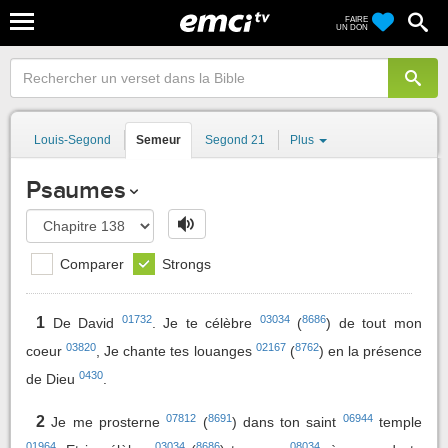
FAIRE
UN DON
Louis-Segond
Semeur
Segond 21
Plus
Psaumes
Comparer
Strongs
01732
03034
8686
1
De David
. Je te célèbre
(
) de tout mon
03820
02167
8762
coeur
, Je chante tes louanges
(
) en la présence
0430
de Dieu
.
07812
8691
06944
2
Je me prosterne
(
) dans ton saint
temple
01964
03034
8686
08034