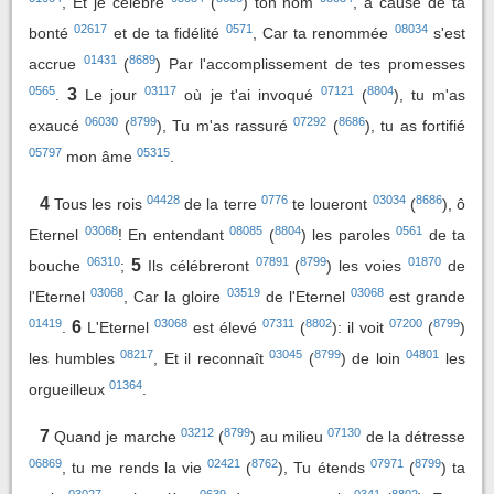
, Et je célèbre
(
) ton nom
, à cause de ta
02617
0571
08034
bonté
et de ta fidélité
, Car ta renommée
s'est
01431
8689
accrue
(
) Par l'accomplissement de tes promesses
0565
03117
07121
8804
3
.
Le jour
où je t'ai invoqué
(
), tu m'as
06030
8799
07292
8686
exaucé
(
), Tu m'as rassuré
(
), tu as fortifié
05797
05315
mon âme
.
04428
0776
03034
8686
4
Tous les rois
de la terre
te loueront
(
), ô
03068
08085
8804
0561
Eternel
! En entendant
(
) les paroles
de ta
06310
07891
8799
01870
5
bouche
;
Ils célébreront
(
) les voies
de
03068
03519
03068
l'Eternel
, Car la gloire
de l'Eternel
est grande
01419
03068
07311
8802
07200
8799
6
.
L'Eternel
est élevé
(
): il voit
(
)
08217
03045
8799
04801
les humbles
, Et il reconnaît
(
) de loin
les
01364
orgueilleux
.
03212
8799
07130
7
Quand je marche
(
) au milieu
de la détresse
06869
02421
8762
07971
8799
, tu me rends la vie
(
), Tu étends
(
) ta
03027
0639
0341
8802