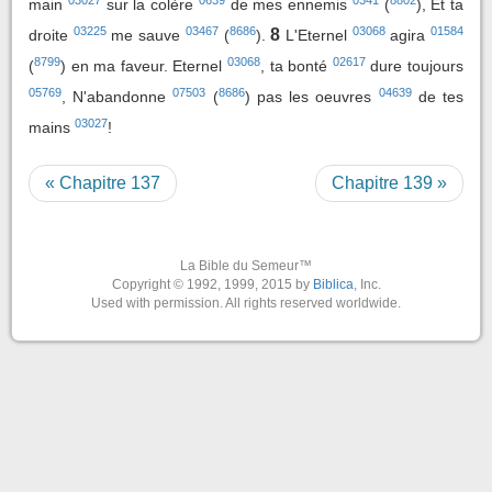
main
sur la colère
de mes ennemis
(
), Et ta
03225
03467
8686
03068
01584
8
droite
me sauve
(
).
L'Eternel
agira
8799
03068
02617
(
) en ma faveur. Eternel
, ta bonté
dure toujours
05769
07503
8686
04639
, N'abandonne
(
) pas les oeuvres
de tes
03027
mains
!
« Chapitre 137
Chapitre 139 »
La Bible du Semeur™
Copyright © 1992, 1999, 2015 by
Biblica
, Inc.
Used with permission. All rights reserved worldwide.