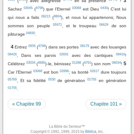
3
(
) avec allégresse
en sa présence
!
03045
8798
03068
0430
Sachez
(
) que l'Eternel
est Dieu
! C'est lui
06213
8804
qui nous a faits
(
), et nous lui appartenons; Nous
05971
06629
sommes son peuple
, et le troupeau
de son
04830
pâturage
.
0935
8798
08179
4
Entrez
(
) dans ses portes
avec des louanges
08426
02691
08416
, Dans ses parvis
avec des cantiques
!
03034
8685
01288
8761
08034
5
Célébrez
(
)-le, bénissez
(
) son nom
!
03068
02896
02617
Car l'Eternel
est bon
; sa bonté
dure toujours
05769
0530
01755
, Et sa fidélité
de génération
en génération
01755
.
« Chapitre 99
Chapitre 101 »
La Bible du Semeur™
Copyright © 1992, 1999, 2015 by
Biblica
, Inc.