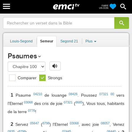
FAIRE
UN DON
Louis-Segond
Semeur
Segond 21
Plus
Psaumes
Comparer
Strongs
04210
08426
07321
00
1
Psaume
de louange
. Poussez
vers
03068
07321
8685
l'Eternel
des cris de joie
(
), Vous tous, habitants
0776
de la terre
!
05647
8798
03068
08057
2
Servez
(
) l'Eternel
, avec joie
, Venez
0935
8798
07445
06440