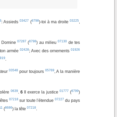
3
03427
8798
03225
: Assieds
(
)-toi à ma droite
,
07287
8798
07130
: Domine
(
) au milieu
de tes
02428
01926
 ton armée
; Avec des ornements
919
.
03548
05769
cateur
pour toujours
, A la manière
0639
01777
8799
olère
.
6
Il exerce la justice
(
)
07218
07227
têtes
sur toute l'étendue
du pays
11
8686
07218
(
) la tête
.