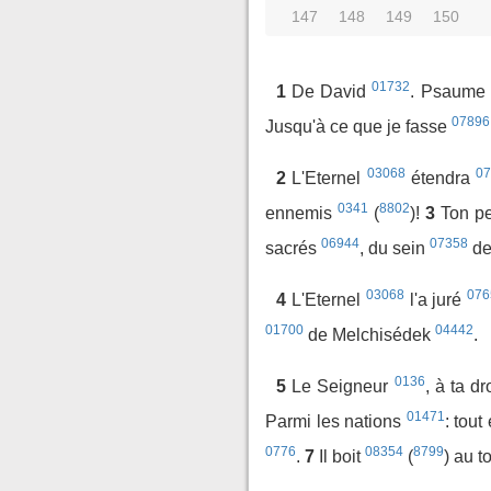
147
148
149
150
01732
1
De David
. Psaume
07896
Jusqu'à ce que je fasse
03068
0
2
L'Eternel
étendra
0341
8802
ennemis
(
)!
3
Ton p
06944
07358
sacrés
, du sein
de
03068
076
4
L'Eternel
l'a juré
01700
04442
de Melchisédek
.
0136
5
Le Seigneur
, à ta dr
01471
Parmi les nations
: tout
0776
08354
8799
.
7
Il boit
(
) au t