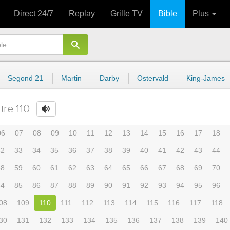
Direct 24/7
Replay
Grille TV
Bible
Plus
Segond 21
Martin
Darby
Ostervald
King-James
tre 110
06
07
08
09
10
11
12
13
14
15
16
17
18
32
33
34
35
36
37
38
39
40
41
42
43
44
58
59
60
61
62
63
64
65
66
67
68
69
70
84
85
86
87
88
89
90
91
92
93
94
95
96
08
109
110
111
112
113
114
115
116
117
118
30
131
132
133
134
135
136
137
138
139
140