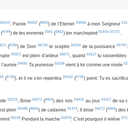
04210
05002
8803
03068
011
. Parole
(
) de l'Eternel
à mon Seigneur
8799
0341
8802
01916
07272
(
) de tes ennemis
(
) ton marchepied
.
7971
8799
06726
04294
05797
(
) de Sion
le sceptre
de ta puissance
05971
05071
03117
euple
est plein d'ardeur
, quand
tu rassembles
04891
03208
02
 l'aurore
Ta jeunesse
vient à toi comme une rosée
50
8738
05162
8735
(
), et il ne s'en repentira
(
) point: Tu es sacrifi
03225
04272
8804
04428
03117
oite
, Brise
(
) des rois
au jour
de sa c
04390
8804
01472
04272
8804
 est plein
(
) de cadavres
; Il brise
(
) des 
05158
01870
073
orrent
Pendant la marche
: C'est pourquoi il relève