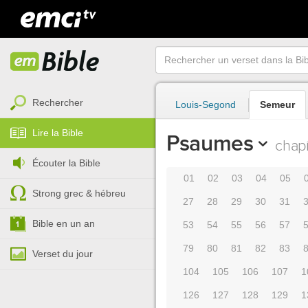
Rechercher
Louis-Segond
Semeur
Lire la Bible
Psaumes
chapi
Écouter la Bible
01
02
03
04
05
Strong grec & hébreu
27
28
29
30
31
Bible en un an
53
54
55
56
57
79
80
81
82
83
Verset du jour
104
105
106
107
1
126
127
128
129
1