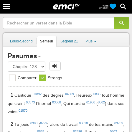
FAIRE
UN DON
Louis-Segond
Semeur
Segond 21
Plus
Psaumes
Comparer
Strongs
07892
04609
0835
1
Cantique
des degrés
. Heureux
tout homme
03373
03068
01980
8802
qui craint
l'Eternel
, Qui marche
(
) dans ses
01870
voies
!
0398
8799
03018
03709
2
Tu jouis
(
) alors du travail
de tes mains
,
0835
02896
0802