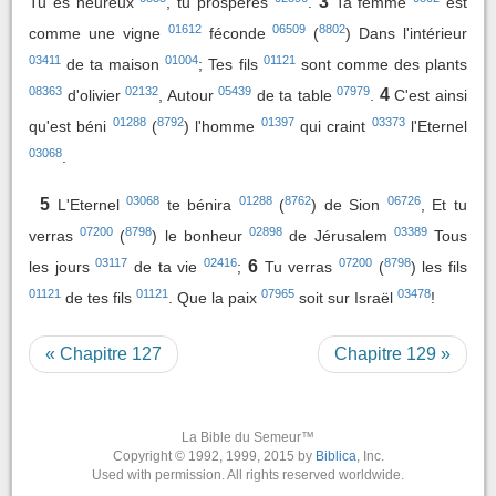
3
Tu es heureux
, tu prospères
.
Ta femme
est
01612
06509
8802
comme une vigne
féconde
(
) Dans l'intérieur
03411
01004
01121
de ta maison
; Tes fils
sont comme des plants
08363
02132
05439
07979
4
d'olivier
, Autour
de ta table
.
C'est ainsi
01288
8792
01397
03373
qu'est béni
(
) l'homme
qui craint
l'Eternel
03068
.
03068
01288
8762
06726
5
L'Eternel
te bénira
(
) de Sion
, Et tu
07200
8798
02898
03389
verras
(
) le bonheur
de Jérusalem
Tous
03117
02416
07200
8798
6
les jours
de ta vie
;
Tu verras
(
) les fils
01121
01121
07965
03478
de tes fils
. Que la paix
soit sur Israël
!
« Chapitre 127
Chapitre 129 »
La Bible du Semeur™
Copyright © 1992, 1999, 2015 by
Biblica
, Inc.
Used with permission. All rights reserved worldwide.