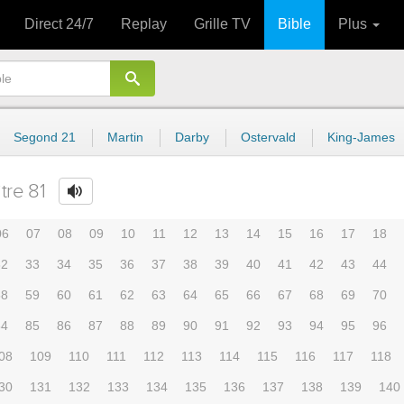
Direct 24/7
Replay
Grille TV
Bible
Plus
Segond 21
Martin
Darby
Ostervald
King-James
tre 81
06
07
08
09
10
11
12
13
14
15
16
17
18
32
33
34
35
36
37
38
39
40
41
42
43
44
58
59
60
61
62
63
64
65
66
67
68
69
70
84
85
86
87
88
89
90
91
92
93
94
95
96
08
109
110
111
112
113
114
115
116
117
118
30
131
132
133
134
135
136
137
138
139
140