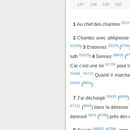
147
148
149
150
0532
1
Au chef des chantres
2
Chantez avec allégress
03290
05375
8798
!
3
Entonnez
(
05035
08628
8
luth
!
4
Sonnez
(
02706
Car c'est une loi
pour I
03084
05715
,
Quand il march
03045
8804
(
):
05493
8689
7
J'ai déchargé
(
)
07121
8804
(
) dans la détresse
0974
8799
éprouvé
(
) près des
08085
8798