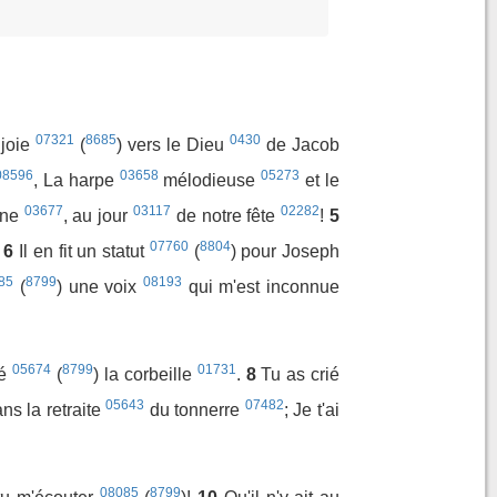
07321
8685
0430
 joie
(
) vers le Dieu
de Jacob
08596
03658
05273
, La harpe
mélodieuse
et le
03677
03117
02282
lune
, au jour
de notre fête
!
5
07760
8804
6
Il en fit un statut
(
) pour Joseph
85
8799
08193
(
) une voix
qui m'est inconnue
05674
8799
01731
hé
(
) la corbeille
.
8
Tu as crié
05643
07482
ans la retraite
du tonnerre
; Je t'ai
08085
8799