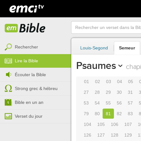
Rechercher
Louis-Segond
Semeur
Lire la Bible
Psaumes
chapi
Écouter la Bible
01
02
03
04
05
Strong grec & hébreu
27
28
29
30
31
Bible en un an
53
54
55
56
57
79
80
81
82
83
Verset du jour
104
105
106
107
1
126
127
128
129
1