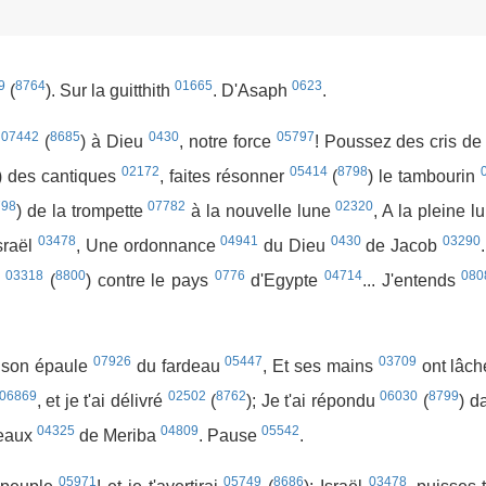
9
8764
01665
0623
(
). Sur la guitthith
. D'Asaph
.
07442
8685
0430
05797
e
(
) à Dieu
, notre force
! Poussez des cris de
02172
05414
8798
) des cantiques
, faites résonner
(
) le tambourin
798
07782
02320
) de la trompette
à la nouvelle lune
, A la pleine 
03478
04941
0430
03290
sraël
, Une ordonnance
du Dieu
de Jacob
.
03318
8800
0776
04714
080
a
(
) contre le pays
d'Egypte
... J'entends
07926
05447
03709
 son épaule
du fardeau
, Et ses mains
ont lâc
06869
02502
8762
06030
8799
, et je t'ai délivré
(
); Je t'ai répondu
(
) d
04325
04809
05542
 eaux
de Meriba
. Pause
.
05971
05749
8686
03478