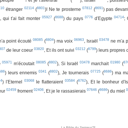
 peuple
! et je t'avertirai
(
); Israël
, puisses
410
02114
8801
07812
8691
étranger
(
)! Ne te prosterne
(
) pas devan
05927
8688
0776
04714
, qui t'ai fait monter
(
) du pays
d'Egypte
;
08085
8804
06963
03478
'a point écouté
(
) ma voix
, Israël
ne m'a p
307
03820
03212
8799
de leur coeur
, Et ils ont suivi
(
) leurs propres
05971
08085
8802
03478
01980
87
e
m'écoutait
(
), Si Israël
marchait
(
686
0341
8802
07725
8686
) leurs ennemis
(
), Je tournerais
(
) ma m
64
03068
03584
8762
) l'Eternel
le flatteraient
(
), Et le bonheur d'I
02459
02406
07646
8686
0
leur
froment
, Et je le rassasierais
(
) du miel
La Bible du Semeur™