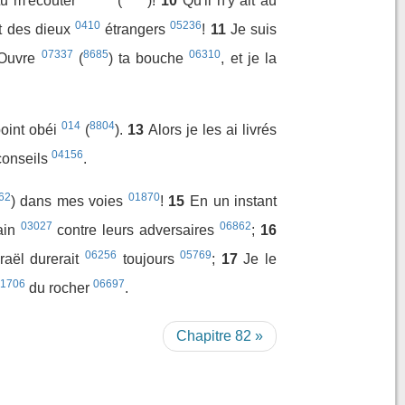
-tu m'écouter
(
)!
10
Qu'il n'y ait au
0410
05236
t des dieux
étrangers
!
11
Je suis
07337
8685
06310
 Ouvre
(
) ta bouche
, et je la
014
8804
oint obéi
(
).
13
Alors je les ai livrés
04156
 conseils
.
62
01870
) dans mes voies
!
15
En un instant
03027
06862
ain
contre leurs adversaires
;
16
06256
05769
sraël durerait
toujours
;
17
Je le
1706
06697
du rocher
.
Chapitre 82 »