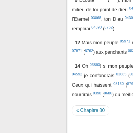
9
Ecoute
(
), mon
0
milieu de toi point de dieu
03068
0430
l'Eternel
, ton Dieu
04390
8762
remplirai
(
).
05971
12
Mais mon peuple
n
07971
8762
08
(
) aux penchants
03863
14
Oh
! si mon peupl
04592
03665
8
je confondrais
(
08130
87
Ceux qui haïssent
(
0398
8686
nourrirais
(
) du meil
« Chapitre 80