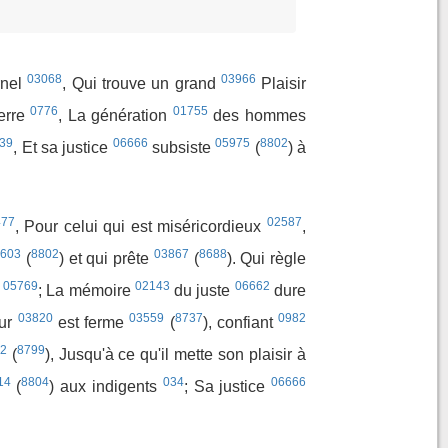
03068
03966
ernel
, Qui trouve un grand
Plaisir
0776
01755
terre
, La génération
des hommes
39
06666
05975
8802
, Et sa justice
subsiste
(
) à
477
02587
, Pour celui qui est miséricordieux
,
2603
8802
03867
8688
(
) et qui prête
(
). Qui règle
05769
02143
06662
s
; La mémoire
du juste
dure
03820
03559
8737
0982
eur
est ferme
(
), confiant
2
8799
(
), Jusqu'à ce qu'il mette son plaisir à
14
8804
034
06666
(
) aux indigents
; Sa justice