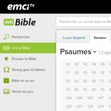
Rechercher
Louis-Segond
Semeur
Lire la Bible
Psaumes
chapi
Écouter la Bible
01
02
03
04
05
Strong grec & hébreu
27
28
29
30
31
Bible en un an
53
54
55
56
57
79
80
81
82
83
Verset du jour
104
105
106
107
1
126
127
128
129
1