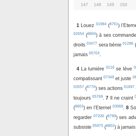
147
148
149
150
01984
8761
1
Louez
(
) l'Eter
02654
8804
(
) à ses command
03477
01288
droits
sera bénie
05703
jamais
.
0216
0
4
La lumière
se lève
07349
0
compatissant
et juste
03557
8770
01697
(
) ses actions
05769
toujours
.
7
Il ne craint
8803
03068
(
) en l'Eternel
.
8
So
07200
8799
regarder
(
) ses ad
05975
8802
subsiste
(
) à jamai