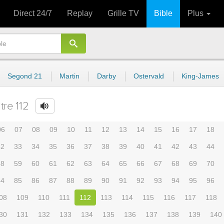
Direct 24/7
Replay
Grille TV
Bible
Plus
Segond 21
Martin
Darby
Ostervald
King-James
tre 112
06
07
08
09
10
11
12
13
14
15
16
17
18
32
33
34
35
36
37
38
39
40
41
42
43
44
58
59
60
61
62
63
64
65
66
67
68
69
70
84
85
86
87
88
89
90
91
92
93
94
95
96
08
109
110
111
112
113
114
115
116
117
118
30
131
132
133
134
135
136
137
138
139
140