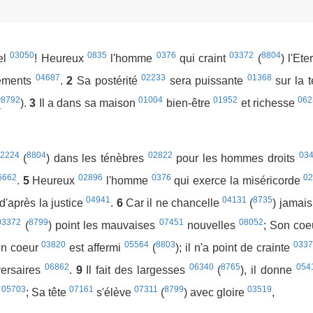
03050
0835
0376
03372
8804
nel
! Heureux
l'homme
qui craint
(
) l'Et
04687
02233
01368
ements
.
2
Sa postérité
sera puissante
sur la 
8792
01004
01952
062
(
).
3
Il a dans sa maison
bien-être
et richesse
2224
8804
02822
03
(
) dans les ténèbres
pour les hommes droits
6662
02896
0376
0
.
5
Heureux
l'homme
qui exerce la miséricorde
04941
04131
8735
d'après la justice
.
6
Car il ne chancelle
(
) jamai
03372
8799
07451
08052
(
) point les mauvaises
nouvelles
; Son co
03820
05564
8803
0337
n coeur
est affermi
(
); il n'a point de crainte
06862
06340
8765
054
versaires
.
9
Il fait des largesses
(
), il donne
05703
07161
07311
8799
03519
s
; Sa tête
s'élève
(
) avec gloire
,