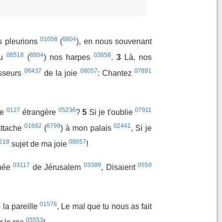
01058
8804
s pleurions
(
), en nous souvenant
08518
8804
03658
du
(
) nos harpes
.
3
Là, nos
08437
08057
07891
esseurs
de la joie
: Chantez
0127
05236
07911
re
étrangère
?
5
Si je t'oublie
01692
8799
02441
attache
(
) à mon palais
, Si je
218
08057
sujet de ma joie
!
03117
03389
0559
rnée
de Jérusalem
, Disaient
01576
) la pareille
, Le mal que tu nous as fait
05553