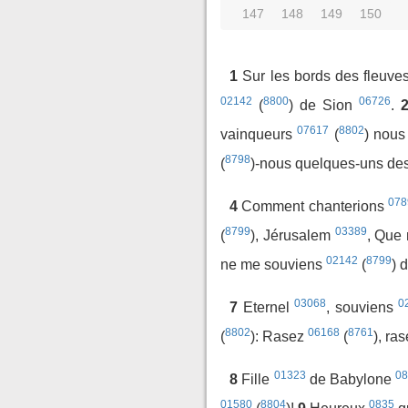
147
148
149
150
1
Sur les bords des fleuv
02142
8800
06726
(
) de Sion
.
07617
8802
vainqueurs
(
) nou
8798
(
)-nous quelques-uns de
078
4
Comment chanterions
8799
03389
(
), Jérusalem
, Que
02142
8799
ne me souviens
(
) 
03068
0
7
Eternel
, souviens
8802
06168
8761
(
): Rasez
(
), ra
01323
0
8
Fille
de Babylone
01580
8804
0835