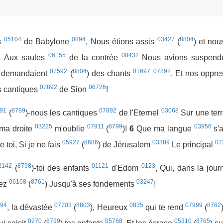
05104
0894
03427
8804
es
de Babylone
, Nous étions assis
(
) et nou
06155
08432
2
Aux saules
de la contrée
Nous avions suspen
07592
8804
01697
07892
s demandaient
(
) des chants
, Et nos oppr
07892
06726
s cantiques
de Sion
!
91
8799
07892
03068
(
)-nous les cantiques
de l'Eternel
Sur une ter
03225
07911
8799
03956
 ma droite
m'oublie
(
)!
6
Que ma langue
s'
05927
8686
03389
07
de toi, Si je ne fais
(
) de Jérusalem
Le principal
2142
8798
01121
0123
(
)-toi des enfants
d'Edom
, Qui, dans la jou
06168
8761
03247
sez
(
) Jusqu'à ses fondements
!
894
07703
8803
0835
07999
8762
, la dévastée
(
), Heureux
qui te rend
(
0270
8799
05768
05310
8765