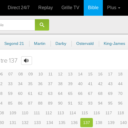
Direct 24/7
Replay
Grille TV
Bible
Plus
Segond 21
Martin
Darby
Ostervald
King-James
tre 137
06
07
08
09
10
11
12
13
14
15
16
17
18
32
33
34
35
36
37
38
39
40
41
42
43
44
58
59
60
61
62
63
64
65
66
67
68
69
70
84
85
86
87
88
89
90
91
92
93
94
95
96
08
109
110
111
112
113
114
115
116
117
118
30
131
132
133
134
135
136
137
138
139
140