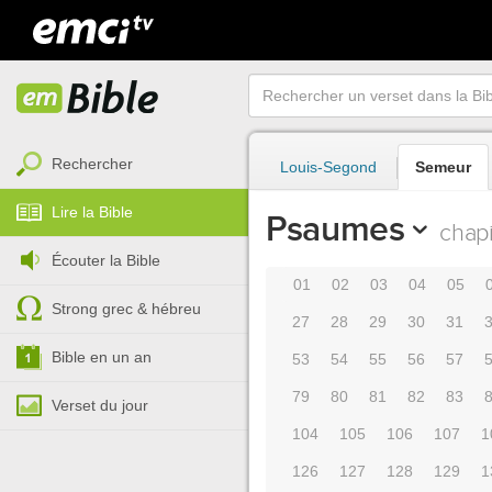
Rechercher
Louis-Segond
Semeur
Lire la Bible
Psaumes
chapi
Écouter la Bible
01
02
03
04
05
Strong grec & hébreu
27
28
29
30
31
Bible en un an
53
54
55
56
57
79
80
81
82
83
Verset du jour
104
105
106
107
1
126
127
128
129
1