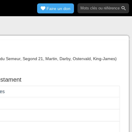
Faire un don
e du Semeur, Segond 21, Martin, Darby, Ostervald, King-James)
estament
les