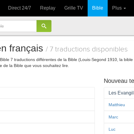
Direct 24/7
Replay
Grille TV
Bible
Plus
 en français
/ 7 traductions disponibles
ble 7 traductions différentes de la Bible (Louis-Segond 1910, la bibl
e de la Bible que vous souhaitez lire.
Nouveau t
Les Evangi
Matthieu
Marc
Luc