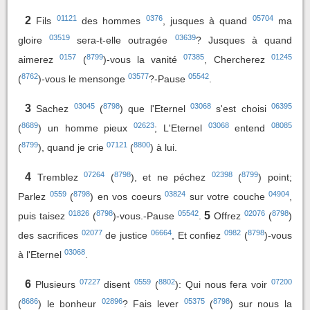
01121
0376
05704
2
Fils
des hommes
, jusques à quand
ma
03519
03639
gloire
sera-t-elle outragée
? Jusques à quand
0157
8799
07385
01245
aimerez
(
)-vous la vanité
, Chercherez
8762
03577
05542
(
)-vous le mensonge
?-Pause
.
03045
8798
03068
06395
3
Sachez
(
) que l'Eternel
s'est choisi
8689
02623
03068
08085
(
) un homme pieux
; L'Eternel
entend
8799
07121
8800
(
), quand je crie
(
) à lui.
07264
8798
02398
8799
4
Tremblez
(
), et ne péchez
(
) point;
0559
8798
03824
04904
Parlez
(
) en vos coeurs
sur votre couche
,
01826
8798
05542
02076
8798
5
puis taisez
(
)-vous.-Pause
.
Offrez
(
)
02077
06664
0982
8798
des sacrifices
de justice
, Et confiez
(
)-vous
03068
à l'Eternel
.
07227
0559
8802
07200
6
Plusieurs
disent
(
): Qui nous fera voir
8686
02896
05375
8798
(
) le bonheur
? Fais lever
(
) sur nous la