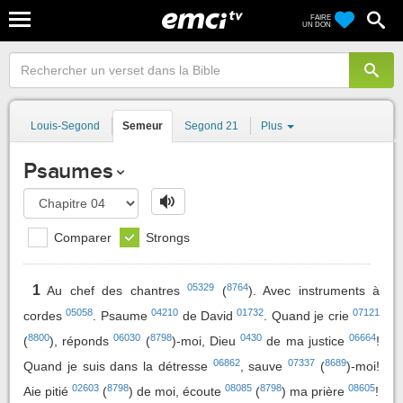
FAIRE
UN DON
Louis-Segond
Semeur
Segond 21
Plus
Psaumes
Comparer
Strongs
05329
8764
1
Au chef des chantres
(
). Avec instruments à
05058
04210
01732
07121
cordes
. Psaume
de David
. Quand je crie
8800
06030
8798
0430
06664
(
), réponds
(
)-moi, Dieu
de ma justice
!
06862
07337
8689
Quand je suis dans la détresse
, sauve
(
)-moi!
02603
8798
08085
8798
08605
Aie pitié
(
) de moi, écoute
(
) ma prière
!