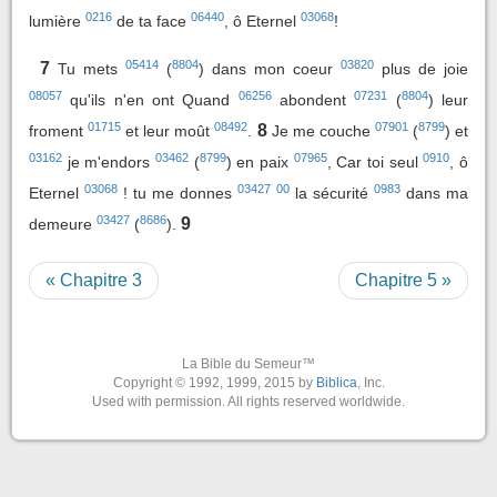
0216
06440
03068
lumière
de ta face
, ô Eternel
!
05414
8804
03820
7
Tu mets
(
) dans mon coeur
plus de joie
08057
06256
07231
8804
qu'ils n'en ont Quand
abondent
(
) leur
01715
08492
07901
8799
8
froment
et leur moût
.
Je me couche
(
) et
03162
03462
8799
07965
0910
je m'endors
(
) en paix
, Car toi seul
, ô
03068
03427
00
0983
Eternel
! tu me donnes
la sécurité
dans ma
03427
8686
9
demeure
(
).
« Chapitre 3
Chapitre 5 »
La Bible du Semeur™
Copyright © 1992, 1999, 2015 by
Biblica
, Inc.
Used with permission. All rights reserved worldwide.