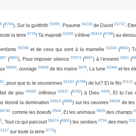
9
8764
01665
04210
01732
(
). Sur la guitthith
. Psaume
de David
. Ete
0776
01935
05414
8798
toute la terre
! Ta majesté
s'élève
(
) au-dessu
05768
03243
8802
enfants
et de ceux qui sont à la mamelle
(
) T
887
8802
07673
8687
0341
8
(
), Pour imposer silence
(
) à l'ennemi
(
08064
04639
0676
03394
eux
, ouvrage
de tes mains
, La lune
et les é
82
02142
8799
01121
, pour que tu te souviennes
(
) de lui? Et le fils
d
04592
02637
8762
0430
 fait de peu
inférieur
(
) à Dieu
, Et tu l'a
04910
8686
04639
 as donné la domination
(
) sur les oeuvres
de tes
06792
0504
0929
0
s
comme les boeufs
, Et les animaux
des champs
0
05674
8802
0734
032
, Tout ce qui parcourt
(
) les sentiers
des mers
0117
0776
e
sur toute la terre
!