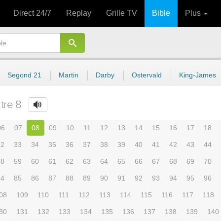
Direct 24/7
Replay
Grille TV
Bible
Plus
Segond 21
Martin
Darby
Ostervald
King-James
tre 8
06
07
08
09
10
11
12
13
14
15
16
17
18
32
33
34
35
36
37
38
39
40
41
42
43
44
58
59
60
61
62
63
64
65
66
67
68
69
70
84
85
86
87
88
89
90
91
92
93
94
95
96
08
109
110
111
112
113
114
115
116
117
118
30
131
132
133
134
135
136
137
138
139
140