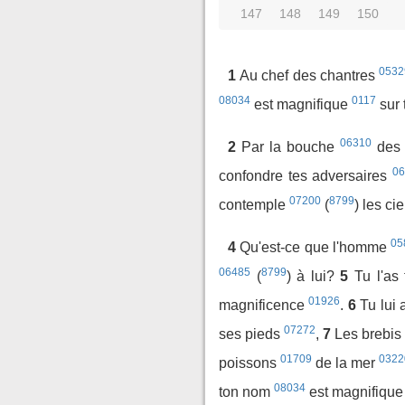
147
148
149
150
0532
1
Au chef des chantres
08034
0117
est magnifique
sur 
06310
2
Par la bouche
des 
06
confondre tes adversaires
07200
8799
contemple
(
) les ci
05
4
Qu'est-ce que l'homme
06485
8799
(
) à lui?
5
Tu l'as
01926
magnificence
.
6
Tu lui
07272
ses pieds
,
7
Les brebi
01709
0322
poissons
de la mer
08034
ton nom
est magnifiqu