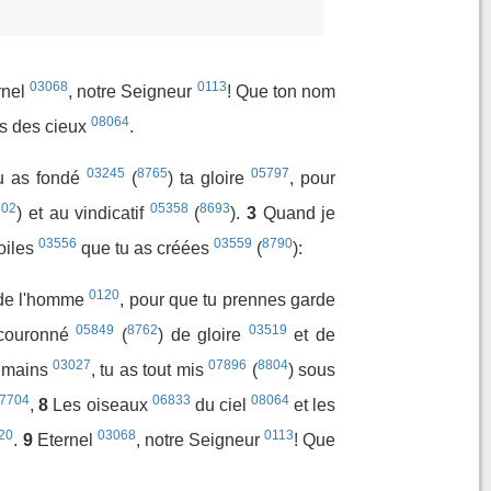
03068
0113
rnel
, notre Seigneur
! Que ton nom
08064
s des cieux
.
03245
8765
05797
u as fondé
(
) ta gloire
, pour
802
05358
8693
) et au vindicatif
(
).
3
Quand je
03556
03559
8790
toiles
que tu as créées
(
):
0120
e l'homme
, pour que tu prennes garde
05849
8762
03519
s couronné
(
) de gloire
et de
03027
07896
8804
 mains
, tu as tout mis
(
) sous
7704
06833
08064
,
8
Les oiseaux
du ciel
et les
20
03068
0113
.
9
Eternel
, notre Seigneur
! Que