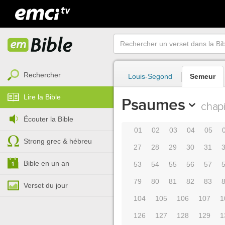
Rechercher
Louis-Segond
Semeur
Lire la Bible
Psaumes
chapi
Écouter la Bible
01
02
03
04
05
Strong grec & hébreu
27
28
29
30
31
Bible en un an
53
54
55
56
57
79
80
81
82
83
Verset du jour
104
105
106
107
1
126
127
128
129
1