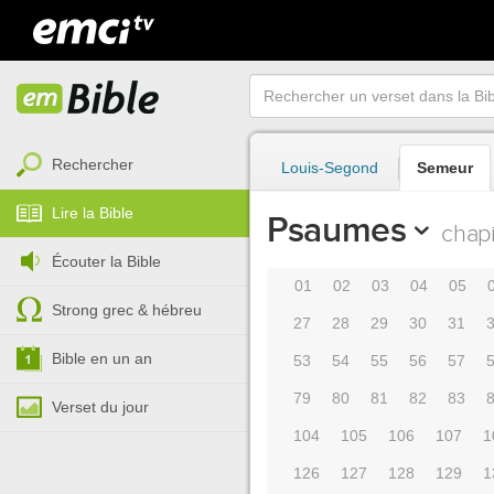
Rechercher
Louis-Segond
Semeur
Lire la Bible
Psaumes
chapi
Écouter la Bible
01
02
03
04
05
Strong grec & hébreu
27
28
29
30
31
Bible en un an
53
54
55
56
57
79
80
81
82
83
Verset du jour
104
105
106
107
1
126
127
128
129
1