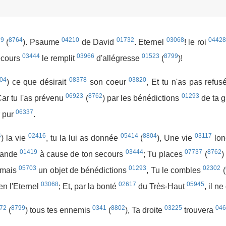
29
8764
04210
01732
03068
04428
(
). Psaume
de David
. Eternel
! le roi
03444
03966
01523
8799
ecours
le remplit
d'allégresse
(
)!
04
08378
03820
) ce que désirait
son coeur
, Et tu n'as pas refu
06923
8762
01293
ar tu l'as prévenu
(
) par les bénédictions
de ta 
06337
r pur
.
4
02416
05414
8804
03117
) la vie
, tu la lui as donnée
(
), Une vie
lo
01419
03444
07737
8762
rande
à cause de ton secours
; Tu places
(
)
05703
01293
02302
jamais
un objet de bénédictions
, Tu le combles
(
03068
02617
05945
 en l'Eternel
; Et, par la bonté
du Très-Haut
, il n
72
8799
0341
8802
03225
046
(
) tous tes ennemis
(
), Ta droite
trouvera