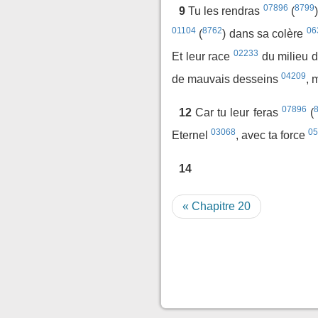
07896
8799
9
Tu les rendras
(
01104
8762
06
(
) dans sa colère
02233
Et leur race
du milieu d
04209
de mauvais desseins
, 
07896
12
Car tu leur feras
(
03068
05
Eternel
, avec ta force
14
« Chapitre 20