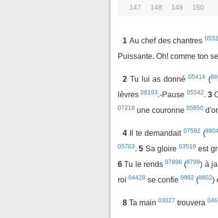
147
148
149
150
053
1
Au chef des chantres
Puissante. Oh! comme ton s
05414
88
2
Tu lui as donné
(
08193
05542
lèvres
.-Pause
.
3
C
07218
05850
une couronne
d'o
07592
880
4
Il te demandait
(
05703
03519
.
5
Sa gloire
est g
07896
8799
6
Tu le rends
(
) à 
04428
0982
8802
roi
se confie
(
)
03027
046
8
Ta main
trouvera