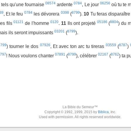
08574
0784
06256
) tels qu'une fournaise
ardente
, Le jour
où tu te 
39
0784
0398
8799
, Et le feu
les dévorera
(
).
10
Tu feras disparaîtr
01121
0120
05186
8804
es fils
de l'homme
.
11
Ils ont projeté
(
) du 
03201
8799
mais ils seront impuissants
(
).
8799
07926
03559
8787
) tourner le dos
, Et avec ton arc tu tireras
(
)
797
07891
8799
02167
8762
! Nous voulons chanter
(
), célébrer
(
) ta 
La Bible du Semeur™
Copyright © 1992, 1999, 2015 by
Biblica
, Inc.
Used with permission. All rights reserved worldwide.