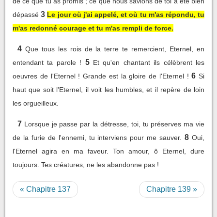
de ce que tu as promis ; ce que nous savions de toi a été bien
3
dépassé
Le jour où j'ai appelé, et où tu m'as répondu, tu
m'as redonné courage et tu m'as rempli de force.
4
Que tous les rois de la terre te remercient, Eternel, en
5
entendant ta parole !
Et qu'en chantant ils célèbrent les
6
oeuvres de l'Eternel ! Grande est la gloire de l'Eternel !
Si
haut que soit l'Eternel, il voit les humbles, et il repère de loin
les orgueilleux.
7
Lorsque je passe par la détresse, toi, tu préserves ma vie
8
de la furie de l'ennemi, tu interviens pour me sauver.
Oui,
l'Eternel agira en ma faveur. Ton amour, ô Eternel, dure
toujours. Tes créatures, ne les abandonne pas !
« Chapitre 137
Chapitre 139 »