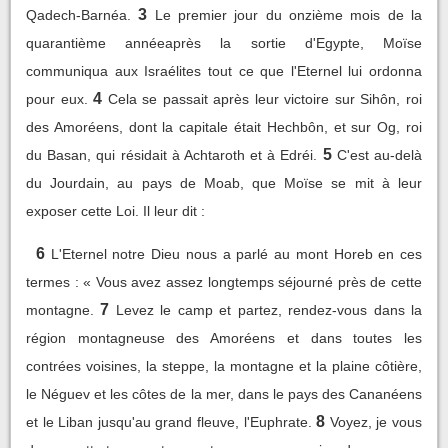
3
Qadech-Barnéa.
Le premier jour du onzième mois de la
quarantième annéeaprès la sortie d'Egypte, Moïse
communiqua aux Israélites tout ce que l'Eternel lui ordonna
4
pour eux.
Cela se passait après leur victoire sur Sihôn, roi
des Amoréens, dont la capitale était Hechbôn, et sur Og, roi
5
du Basan, qui résidait à Achtaroth et à Edréi.
C'est au-delà
du Jourdain, au pays de Moab, que Moïse se mit à leur
exposer cette Loi. Il leur dit :
6
L'Eternel notre Dieu nous a parlé au mont Horeb en ces
termes : « Vous avez assez longtemps séjourné près de cette
7
montagne.
Levez le camp et partez, rendez-vous dans la
région montagneuse des Amoréens et dans toutes les
contrées voisines, la steppe, la montagne et la plaine côtière,
le Néguev et les côtes de la mer, dans le pays des Cananéens
8
et le Liban jusqu'au grand fleuve, l'Euphrate.
Voyez, je vous