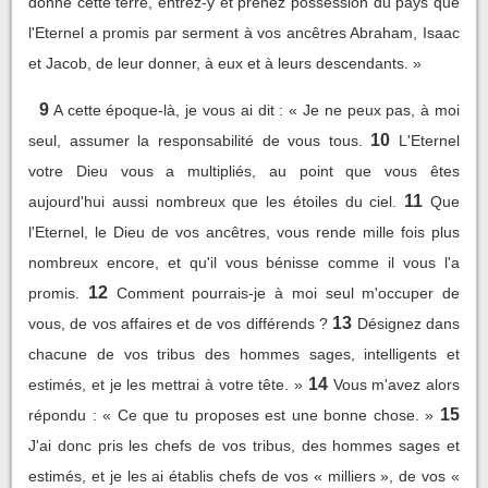
donne cette terre, entrez-y et prenez possession du pays que
l'Eternel a promis par serment à vos ancêtres Abraham, Isaac
et Jacob, de leur donner, à eux et à leurs descendants. »
9
A cette époque-là, je vous ai dit : « Je ne peux pas, à moi
10
seul, assumer la responsabilité de vous tous.
L'Eternel
votre Dieu vous a multipliés, au point que vous êtes
11
aujourd'hui aussi nombreux que les étoiles du ciel.
Que
l'Eternel, le Dieu de vos ancêtres, vous rende mille fois plus
nombreux encore, et qu'il vous bénisse comme il vous l'a
12
promis.
Comment pourrais-je à moi seul m'occuper de
13
vous, de vos affaires et de vos différends ?
Désignez dans
chacune de vos tribus des hommes sages, intelligents et
14
estimés, et je les mettrai à votre tête. »
Vous m'avez alors
15
répondu : « Ce que tu proposes est une bonne chose. »
J'ai donc pris les chefs de vos tribus, des hommes sages et
estimés, et je les ai établis chefs de vos « milliers », de vos «