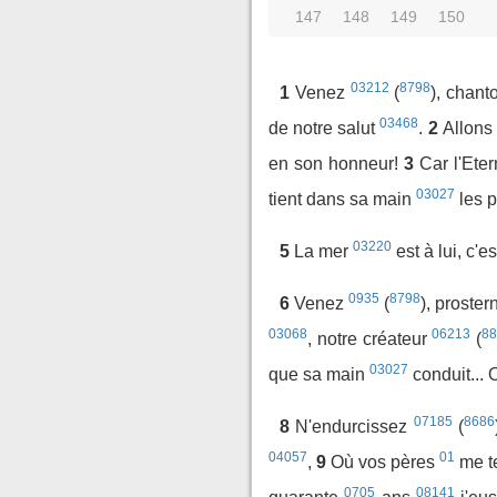
147
148
149
150
03212
8798
1
Venez
(
), chant
03468
de notre salut
.
2
Allons
en son honneur!
3
Car l'Ete
03027
tient dans sa main
les 
03220
5
La mer
est à lui, c'es
0935
8798
6
Venez
(
), proste
03068
06213
8
, notre créateur
(
03027
que sa main
conduit... 
07185
8686
8
N'endurcissez
(
04057
01
,
9
Où vos pères
me t
0705
08141