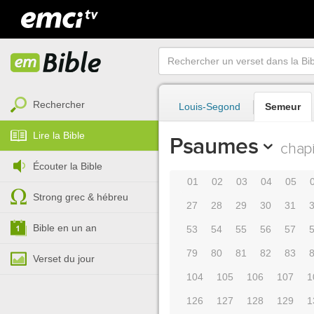
Rechercher
Louis-Segond
Semeur
Lire la Bible
Psaumes
chapi
Écouter la Bible
01
02
03
04
05
Strong grec & hébreu
27
28
29
30
31
Bible en un an
53
54
55
56
57
79
80
81
82
83
Verset du jour
104
105
106
107
1
126
127
128
129
1