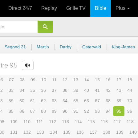
Direct 24/7
Replay
Grille TV
Bible
Plus
Segond 21
Martin
Darby
Ostervald
King-James
tre 95
06
07
08
09
10
11
12
13
14
15
16
17
18
32
33
34
35
36
37
38
39
40
41
42
43
44
58
59
60
61
62
63
64
65
66
67
68
69
70
84
85
86
87
88
89
90
91
92
93
94
95
96
08
109
110
111
112
113
114
115
116
117
118
30
131
132
133
134
135
136
137
138
139
140