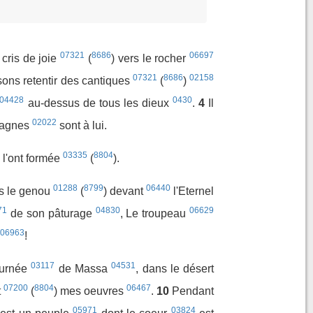
07321
8686
06697
cris de joie
(
) vers le rocher
07321
8686
02158
sons retentir des cantiques
(
)
04428
0430
au-dessus de tous les dieux
.
4
Il
02022
tagnes
sont à lui.
03335
8804
l'ont formée
(
).
01288
8799
06440
ns le genou
(
) devant
l'Eternel
71
04830
06629
de son pâturage
, Le troupeau
06963
!
03117
04531
ournée
de Massa
, dans le désert
07200
8804
06467
t
(
) mes oeuvres
.
10
Pendant
05971
03824