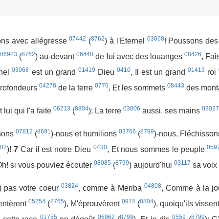
07442
8762
03068
ons avec allégresse
(
) à l'Eternel
! Poussons des 
06923
8762
06440
08426
(
) au-devant
de lui avec des louanges
, Fai
03068
01419
0410
01419
rnel
est un grand
Dieu
, Il est un grand
roi
04278
0776
08443
profondeurs
de la terre
, Et les sommets
des mon
06213
8804
03006
03027
t lui qui l'a faite
(
); La terre
aussi, ses mains
07812
8691
03766
8799
rnons
(
)-nous et humilions
(
)-nous, Fléchisso
802
0430
059
)!
7
Car il est notre Dieu
, Et nous sommes le peuple
08085
8799
03117
Oh! si vous pouviez écouter
(
) aujourd'hui
sa voix
03824
04808
) pas votre coeur
, comme à Meriba
, Comme à la j
05254
8765
0974
8804
entèrent
(
), M'éprouvèrent
(
), quoiqu'ils vissen
01755
06962
8799
0559
8799