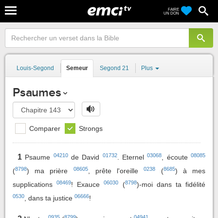
FAIRE
UN DON
Louis-Segond
Semeur
Segond 21
Plus
Psaumes
Comparer
Strongs
04210
01732
03068
08085
1
Psaume
de David
. Eternel
, écoute
8798
08605
0238
8685
(
) ma prière
, prête l'oreille
(
) à mes
08469
06030
8798
supplications
! Exauce
(
)-moi dans ta fidélité
0530
06666
, dans ta justice
!
0935
8799
04941