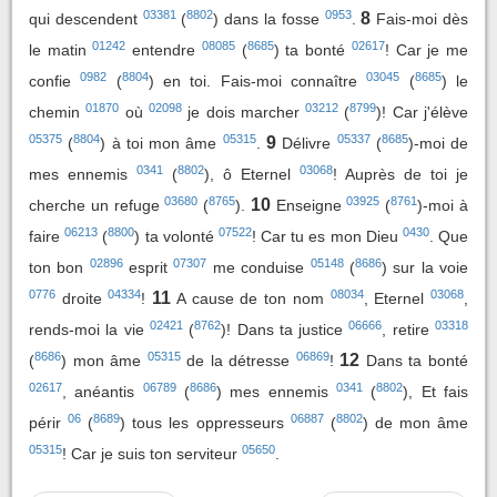
03381
8802
0953
8
qui descendent
(
) dans la fosse
.
Fais-moi dès
01242
08085
8685
02617
le matin
entendre
(
) ta bonté
! Car je me
0982
8804
03045
8685
confie
(
) en toi. Fais-moi connaître
(
) le
01870
02098
03212
8799
chemin
où
je dois marcher
(
)! Car j'élève
05375
8804
05315
05337
8685
9
(
) à toi mon âme
.
Délivre
(
)-moi de
0341
8802
03068
mes ennemis
(
), ô Eternel
! Auprès de toi je
03680
8765
03925
8761
10
cherche un refuge
(
).
Enseigne
(
)-moi à
06213
8800
07522
0430
faire
(
) ta volonté
! Car tu es mon Dieu
. Que
02896
07307
05148
8686
ton bon
esprit
me conduise
(
) sur la voie
0776
04334
08034
03068
11
droite
!
A cause de ton nom
, Eternel
,
02421
8762
06666
03318
rends-moi la vie
(
)! Dans ta justice
, retire
8686
05315
06869
12
(
) mon âme
de la détresse
!
Dans ta bonté
02617
06789
8686
0341
8802
, anéantis
(
) mes ennemis
(
), Et fais
06
8689
06887
8802
périr
(
) tous les oppresseurs
(
) de mon âme
05315
05650
! Car je suis ton serviteur
.