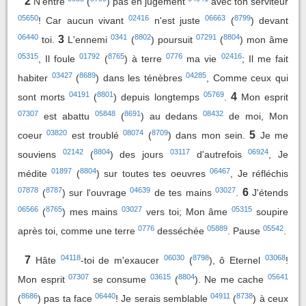
2
N'entre
(
) pas en jugement
avec ton serviteur
05650
02416
06663
8799
! Car aucun vivant
n'est juste
(
) devant
06440
0341
8802
07291
8804
3
toi.
L'ennemi
(
) poursuit
(
) mon âme
05315
01792
8765
0776
02416
, Il foule
(
) à terre
ma vie
; Il me fait
03427
8689
04285
habiter
(
) dans les ténèbres
, Comme ceux qui
04191
8801
05769
4
sont morts
(
) depuis longtemps
.
Mon esprit
07307
05848
8691
08432
est abattu
(
) au dedans
de moi, Mon
03820
08074
8709
5
coeur
est troublé
(
) dans mon sein.
Je me
02142
8804
03117
06924
souviens
(
) des jours
d'autrefois
, Je
01897
8804
06467
médite
(
) sur toutes tes oeuvres
, Je réfléchis
07878
8787
04639
03027
6
(
) sur l'ouvrage
de tes mains
.
J'étends
06566
8765
03027
05315
(
) mes mains
vers toi; Mon âme
soupire
0776
05889
05542
après toi, comme une terre
desséchée
. Pause
.
04118
06030
8798
03068
7
Hâte
-toi de m'exaucer
(
), ô Eternel
!
07307
03615
8804
05641
Mon esprit
se consume
(
). Ne me cache
8686
06440
04911
8738
(
) pas ta face
! Je serais semblable
(
) à ceux