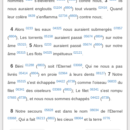
3
hommes
s'élevèrent
(
) contre nous,
Ils
01104
8804
02416
nous auraient engloutis
(
) tout vivants
, Quand
0639
02734
8800
leur colère
s'enflamma
(
) contre nous;
0233
04325
07857
4
Alors
les eaux
nous auraient submergés
8804
05158
05674
8804
(
), Les torrents
auraient passé
(
) sur notre
05315
0233
05674
8804
5
âme
;
Alors
auraient passé
(
) sur notre
05315
04325
02121
âme
Les flots
impétueux
.
01288
8803
03068
6
Béni
(
) soit l'Eternel
, Qui ne nous a pas
05414
8804
02964
08127
7
livrés
(
) en proie
à leurs dents
!
Notre
05315
04422
8738
06833
âme
s'est échappée
(
) comme l'oiseau
du
06341
03369
8802
06341
filet
des oiseleurs
(
); Le filet
s'est rompu
07665
8738
04422
8738
(
), et nous nous sommes échappés
(
).
05828
08034
8
Notre secours
est dans le nom
de l'Eternel
03068
06213
8802
08064
0776
, Qui a fait
(
) les cieux
et la terre
.