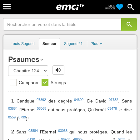
FAIRE
UN DON
Louis-Segond
Semeur
Segond 21
Plus
Psaumes
Comparer
Strongs
07892
04609
01732
1
Cantique
des degrés
. De David
. Sans
03884
03068
03478
l'Eternel
qui nous protégea, Qu'Israël
le dise
0559
8799
(
)!
03884
03068
2
Sans
l'Eternel
qui nous protégea, Quand les
0120
06965
8800
0233