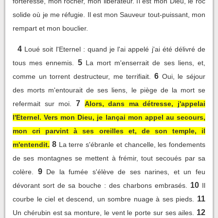
forteresse, mon rocher, mon libérateur. Il est mon Dieu, le roc
solide où je me réfugie. Il est mon Sauveur tout-puissant, mon
rempart et mon bouclier.
4
Loué soit l'Eternel : quand je l'ai appelé j'ai été délivré de
5
tous mes ennemis.
La mort m'enserrait de ses liens, et,
6
comme un torrent destructeur, me terrifiait.
Oui, le séjour
des morts m'entourait de ses liens, le piège de la mort se
7
refermait sur moi.
Alors, dans ma détresse, j'appelai
l'Eternel. Vers mon Dieu, je lançai mon appel au secours,
mon cri parvint à ses oreilles et, de son temple, il
8
m'entendit.
La terre s'ébranle et chancelle, les fondements
de ses montagnes se mettent à frémir, tout secoués par sa
9
colère.
De la fumée s'élève de ses narines, et un feu
10
dévorant sort de sa bouche : des charbons embrasés.
Il
11
courbe le ciel et descend, un sombre nuage à ses pieds.
12
Un chérubin est sa monture, le vent le porte sur ses ailes.