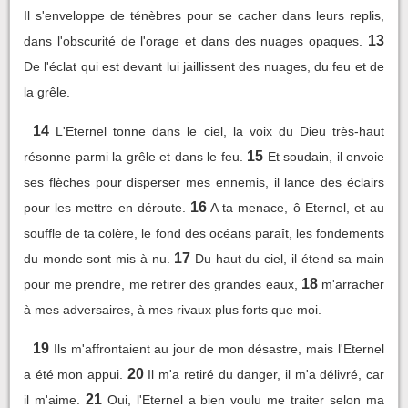
Il s'enveloppe de ténèbres pour se cacher dans leurs replis,
13
dans l'obscurité de l'orage et dans des nuages opaques.
De l'éclat qui est devant lui jaillissent des nuages, du feu et de
la grêle.
14
L'Eternel tonne dans le ciel, la voix du Dieu très-haut
15
résonne parmi la grêle et dans le feu.
Et soudain, il envoie
ses flèches pour disperser mes ennemis, il lance des éclairs
16
pour les mettre en déroute.
A ta menace, ô Eternel, et au
souffle de ta colère, le fond des océans paraît, les fondements
17
du monde sont mis à nu.
Du haut du ciel, il étend sa main
18
pour me prendre, me retirer des grandes eaux,
m'arracher
à mes adversaires, à mes rivaux plus forts que moi.
19
Ils m'affrontaient au jour de mon désastre, mais l'Eternel
20
a été mon appui.
Il m'a retiré du danger, il m'a délivré, car
21
il m'aime.
Oui, l'Eternel a bien voulu me traiter selon ma