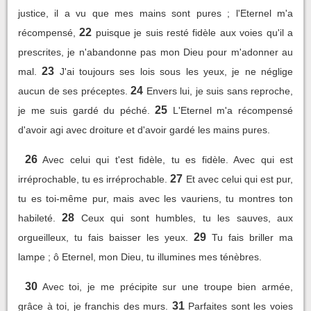
justice, il a vu que mes mains sont pures ; l'Eternel m'a
22
récompensé,
puisque je suis resté fidèle aux voies qu'il a
prescrites, je n'abandonne pas mon Dieu pour m'adonner au
23
mal.
J'ai toujours ses lois sous les yeux, je ne néglige
24
aucun de ses préceptes.
Envers lui, je suis sans reproche,
25
je me suis gardé du péché.
L'Eternel m'a récompensé
d'avoir agi avec droiture et d'avoir gardé les mains pures.
26
Avec celui qui t'est fidèle, tu es fidèle. Avec qui est
27
irréprochable, tu es irréprochable.
Et avec celui qui est pur,
tu es toi-même pur, mais avec les vauriens, tu montres ton
28
habileté.
Ceux qui sont humbles, tu les sauves, aux
29
orgueilleux, tu fais baisser les yeux.
Tu fais briller ma
lampe ; ô Eternel, mon Dieu, tu illumines mes ténèbres.
30
Avec toi, je me précipite sur une troupe bien armée,
31
grâce à toi, je franchis des murs.
Parfaites sont les voies