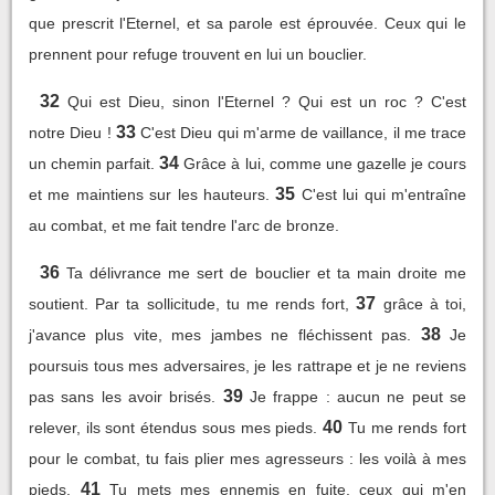
que prescrit l'Eternel, et sa parole est éprouvée. Ceux qui le
prennent pour refuge trouvent en lui un bouclier.
32
Qui est Dieu, sinon l'Eternel ? Qui est un roc ? C'est
33
notre Dieu !
C'est Dieu qui m'arme de vaillance, il me trace
34
un chemin parfait.
Grâce à lui, comme une gazelle je cours
35
et me maintiens sur les hauteurs.
C'est lui qui m'entraîne
au combat, et me fait tendre l'arc de bronze.
36
Ta délivrance me sert de bouclier et ta main droite me
37
soutient. Par ta sollicitude, tu me rends fort,
grâce à toi,
38
j'avance plus vite, mes jambes ne fléchissent pas.
Je
poursuis tous mes adversaires, je les rattrape et je ne reviens
39
pas sans les avoir brisés.
Je frappe : aucun ne peut se
40
relever, ils sont étendus sous mes pieds.
Tu me rends fort
pour le combat, tu fais plier mes agresseurs : les voilà à mes
41
pieds.
Tu mets mes ennemis en fuite, ceux qui m'en