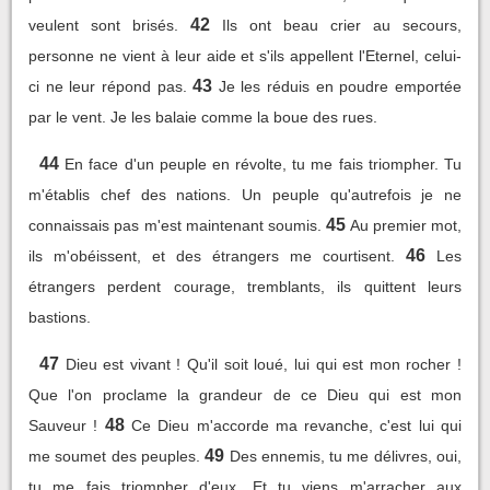
42
veulent sont brisés.
Ils ont beau crier au secours,
personne ne vient à leur aide et s'ils appellent l'Eternel, celui-
43
ci ne leur répond pas.
Je les réduis en poudre emportée
par le vent. Je les balaie comme la boue des rues.
44
En face d'un peuple en révolte, tu me fais triompher. Tu
m'établis chef des nations. Un peuple qu'autrefois je ne
45
connaissais pas m'est maintenant soumis.
Au premier mot,
46
ils m'obéissent, et des étrangers me courtisent.
Les
étrangers perdent courage, tremblants, ils quittent leurs
bastions.
47
Dieu est vivant ! Qu'il soit loué, lui qui est mon rocher !
Que l'on proclame la grandeur de ce Dieu qui est mon
48
Sauveur !
Ce Dieu m'accorde ma revanche, c'est lui qui
49
me soumet des peuples.
Des ennemis, tu me délivres, oui,
tu me fais triompher d'eux. Et tu viens m'arracher aux