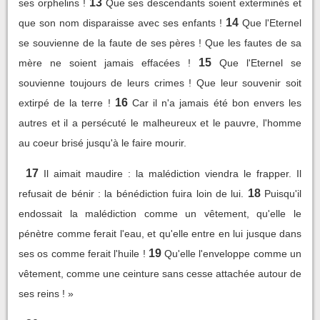
13
ses orphelins !
Que ses descendants soient exterminés et
14
que son nom disparaisse avec ses enfants !
Que l'Eternel
se souvienne de la faute de ses pères ! Que les fautes de sa
15
mère ne soient jamais effacées !
Que l'Eternel se
souvienne toujours de leurs crimes ! Que leur souvenir soit
16
extirpé de la terre !
Car il n'a jamais été bon envers les
autres et il a persécuté le malheureux et le pauvre, l'homme
au coeur brisé jusqu'à le faire mourir.
17
Il aimait maudire : la malédiction viendra le frapper. Il
18
refusait de bénir : la bénédiction fuira loin de lui.
Puisqu'il
endossait la malédiction comme un vêtement, qu'elle le
pénètre comme ferait l'eau, et qu'elle entre en lui jusque dans
19
ses os comme ferait l'huile !
Qu'elle l'enveloppe comme un
vêtement, comme une ceinture sans cesse attachée autour de
ses reins ! »