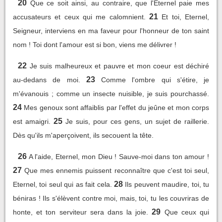
20
Que ce soit ainsi, au contraire, que l'Eternel paie mes
21
accusateurs et ceux qui me calomnient.
Et toi, Eternel,
Seigneur, interviens en ma faveur pour l'honneur de ton saint
nom ! Toi dont l'amour est si bon, viens me délivrer !
22
Je suis malheureux et pauvre et mon coeur est déchiré
23
au-dedans de moi.
Comme l'ombre qui s'étire, je
m'évanouis ; comme un insecte nuisible, je suis pourchassé.
24
Mes genoux sont affaiblis par l'effet du jeûne et mon corps
25
est amaigri.
Je suis, pour ces gens, un sujet de raillerie.
Dès qu'ils m'aperçoivent, ils secouent la tête.
26
A l'aide, Eternel, mon Dieu ! Sauve-moi dans ton amour !
27
Que mes ennemis puissent reconnaître que c'est toi seul,
28
Eternel, toi seul qui as fait cela.
Ils peuvent maudire, toi, tu
béniras ! Ils s'élèvent contre moi, mais, toi, tu les couvriras de
29
honte, et ton serviteur sera dans la joie.
Que ceux qui