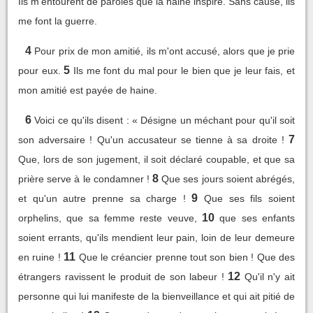
Ils m'entourent de paroles que la haine inspire. Sans cause, ils
me font la guerre.
4
Pour prix de mon amitié, ils m'ont accusé, alors que je prie
5
pour eux.
Ils me font du mal pour le bien que je leur fais, et
mon amitié est payée de haine.
6
Voici ce qu'ils disent : « Désigne un méchant pour qu'il soit
7
son adversaire ! Qu'un accusateur se tienne à sa droite !
Que, lors de son jugement, il soit déclaré coupable, et que sa
8
prière serve à le condamner !
Que ses jours soient abrégés,
9
et qu'un autre prenne sa charge !
Que ses fils soient
10
orphelins, que sa femme reste veuve,
que ses enfants
soient errants, qu'ils mendient leur pain, loin de leur demeure
11
en ruine !
Que le créancier prenne tout son bien ! Que des
12
étrangers ravissent le produit de son labeur !
Qu'il n'y ait
personne qui lui manifeste de la bienveillance et qui ait pitié de