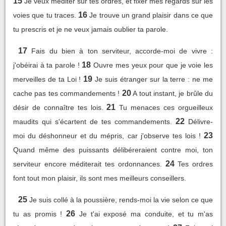
15
Je veux méditer sur tes ordres, et fixer mes regards sur les
16
voies que tu traces.
Je trouve un grand plaisir dans ce que
tu prescris et je ne veux jamais oublier ta parole.
17
Fais du bien à ton serviteur, accorde-moi de vivre :
18
j'obéirai à ta parole !
Ouvre mes yeux pour que je voie les
19
merveilles de ta Loi !
Je suis étranger sur la terre : ne me
20
cache pas tes commandements !
A tout instant, je brûle du
21
désir de connaître tes lois.
Tu menaces ces orgueilleux
22
maudits qui s'écartent de tes commandements.
Délivre-
23
moi du déshonneur et du mépris, car j'observe tes lois !
Quand même des puissants délibéreraient contre moi, ton
24
serviteur encore méditerait tes ordonnances.
Tes ordres
font tout mon plaisir, ils sont mes meilleurs conseillers.
25
Je suis collé à la poussière, rends-moi la vie selon ce que
26
tu as promis !
Je t'ai exposé ma conduite, et tu m'as