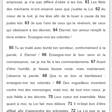
61
empressé, je n'ai pas différé d'obéir à tes lois.
Les filets
62
des méchants m'ont enserré sans que j'oublie ta Loi.
Au
coeur de la nuit, je me lève afin de te louer à cause de tes
63
justes lois.
Je suis l'ami de ceux qui te révèrent, de ceux
64
qui obéissent à tes décrets.
Eternel, ton amour remplit la
terre entière. Enseigne-moi tes volontés !
65
Tu as traité avec bonté ton serviteur, conformément à ta
66
parole, ô Eternel !
Enseigne-moi le bon sens et la
67
connaissance, car je me fie à tes commandements.
Avant
d'être humilié, je faisais fausse route, mais maintenant,
68
j'observe ta parole.
Que tu es bon et bienfaisant :
69
enseigne-moi tes volontés !
Des orgueilleux inventent
contre moi des mensonges, mais moi, de tout mon coeur, je
70
suis fidèle à tes décrets.
Leur coeur est insensible. Mais
71
quant à moi, ta Loi fait mes délices.
Il m'était bon d'être
72
affligé afin d'apprendre tes préceptes.
La Loi que tu as