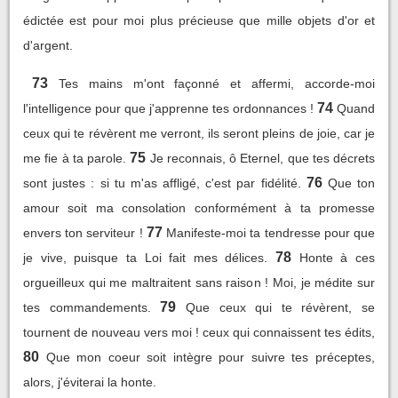
édictée est pour moi plus précieuse que mille objets d'or et
d'argent.
73
Tes mains m'ont façonné et affermi, accorde-moi
74
l'intelligence pour que j'apprenne tes ordonnances !
Quand
ceux qui te révèrent me verront, ils seront pleins de joie, car je
75
me fie à ta parole.
Je reconnais, ô Eternel, que tes décrets
76
sont justes : si tu m'as affligé, c'est par fidélité.
Que ton
amour soit ma consolation conformément à ta promesse
77
envers ton serviteur !
Manifeste-moi ta tendresse pour que
78
je vive, puisque ta Loi fait mes délices.
Honte à ces
orgueilleux qui me maltraitent sans raison ! Moi, je médite sur
79
tes commandements.
Que ceux qui te révèrent, se
tournent de nouveau vers moi ! ceux qui connaissent tes édits,
80
Que mon coeur soit intègre pour suivre tes préceptes,
alors, j'éviterai la honte.