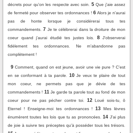
5
décrets pour qu'on les respecte avec soin.
Que j'aie assez
6
de fermeté pour observer tes ordonnances !
Alors je n'aurai
pas de honte lorsque je considérerai tous tes
7
commandements.
Je te célébrerai dans la droiture de mon
8
coeur quand j'aurai étudié tes justes lois.
J'observerai
fidèlement tes ordonnances. Ne m'abandonne pas
complètement !
9
Comment, quand on est jeune, avoir une vie pure ? C'est
10
en se conformant à ta parole.
Je veux te plaire de tout
mon coeur, ne permets pas que je dévie de tes
11
commandements !
Je garde ta parole tout au fond de mon
12
coeur pour ne pas pécher contre toi.
Loué sois-tu, ô
13
Eternel ! Enseigne-moi tes ordonnances !
Mes lèvres
14
énumèrent toutes les lois que tu as prononcées.
J'ai plus
de joie à suivre tes préceptes qu'à posséder tous les trésors.