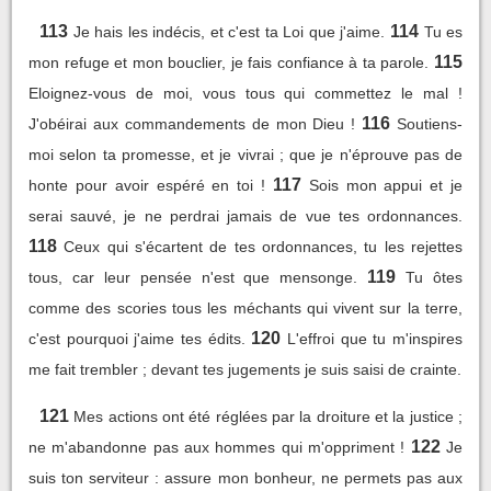
113
114
Je hais les indécis, et c'est ta Loi que j'aime.
Tu es
115
mon refuge et mon bouclier, je fais confiance à ta parole.
Eloignez-vous de moi, vous tous qui commettez le mal !
116
J'obéirai aux commandements de mon Dieu !
Soutiens-
moi selon ta promesse, et je vivrai ; que je n'éprouve pas de
117
honte pour avoir espéré en toi !
Sois mon appui et je
serai sauvé, je ne perdrai jamais de vue tes ordonnances.
118
Ceux qui s'écartent de tes ordonnances, tu les rejettes
119
tous, car leur pensée n'est que mensonge.
Tu ôtes
comme des scories tous les méchants qui vivent sur la terre,
120
c'est pourquoi j'aime tes édits.
L'effroi que tu m'inspires
me fait trembler ; devant tes jugements je suis saisi de crainte.
121
Mes actions ont été réglées par la droiture et la justice ;
122
ne m'abandonne pas aux hommes qui m'oppriment !
Je
suis ton serviteur : assure mon bonheur, ne permets pas aux