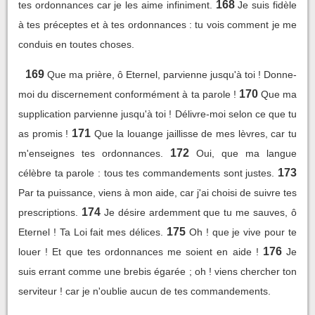
168
tes ordonnances car je les aime infiniment.
Je suis fidèle
à tes préceptes et à tes ordonnances : tu vois comment je me
conduis en toutes choses.
169
Que ma prière, ô Eternel, parvienne jusqu'à toi ! Donne-
170
moi du discernement conformément à ta parole !
Que ma
supplication parvienne jusqu'à toi ! Délivre-moi selon ce que tu
171
as promis !
Que la louange jaillisse de mes lèvres, car tu
172
m'enseignes tes ordonnances.
Oui, que ma langue
173
célèbre ta parole : tous tes commandements sont justes.
Par ta puissance, viens à mon aide, car j'ai choisi de suivre tes
174
prescriptions.
Je désire ardemment que tu me sauves, ô
175
Eternel ! Ta Loi fait mes délices.
Oh ! que je vive pour te
176
louer ! Et que tes ordonnances me soient en aide !
Je
suis errant comme une brebis égarée ; oh ! viens chercher ton
serviteur ! car je n'oublie aucun de tes commandements.