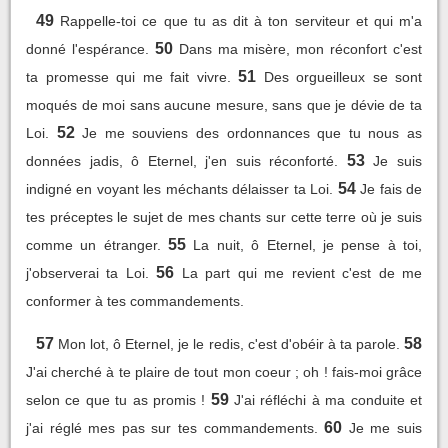
49
Rappelle-toi ce que tu as dit à ton serviteur et qui m'a
50
donné l'espérance.
Dans ma misère, mon réconfort c'est
51
ta promesse qui me fait vivre.
Des orgueilleux se sont
moqués de moi sans aucune mesure, sans que je dévie de ta
52
Loi.
Je me souviens des ordonnances que tu nous as
53
données jadis, ô Eternel, j'en suis réconforté.
Je suis
54
indigné en voyant les méchants délaisser ta Loi.
Je fais de
tes préceptes le sujet de mes chants sur cette terre où je suis
55
comme un étranger.
La nuit, ô Eternel, je pense à toi,
56
j'observerai ta Loi.
La part qui me revient c'est de me
conformer à tes commandements.
57
58
Mon lot, ô Eternel, je le redis, c'est d'obéir à ta parole.
J'ai cherché à te plaire de tout mon coeur ; oh ! fais-moi grâce
59
selon ce que tu as promis !
J'ai réfléchi à ma conduite et
60
j'ai réglé mes pas sur tes commandements.
Je me suis