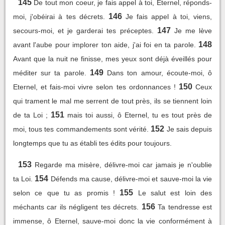
145
De tout mon coeur, je fais appel à toi, Eternel, réponds-
146
moi, j'obéirai à tes décrets.
Je fais appel à toi, viens,
147
secours-moi, et je garderai tes préceptes.
Je me lève
148
avant l'aube pour implorer ton aide, j'ai foi en ta parole.
Avant que la nuit ne finisse, mes yeux sont déjà éveillés pour
149
méditer sur ta parole.
Dans ton amour, écoute-moi, ô
150
Eternel, et fais-moi vivre selon tes ordonnances !
Ceux
qui trament le mal me serrent de tout près, ils se tiennent loin
151
de ta Loi ;
mais toi aussi, ô Eternel, tu es tout près de
152
moi, tous tes commandements sont vérité.
Je sais depuis
longtemps que tu as établi tes édits pour toujours.
153
Regarde ma misère, délivre-moi car jamais je n'oublie
154
ta Loi.
Défends ma cause, délivre-moi et sauve-moi la vie
155
selon ce que tu as promis !
Le salut est loin des
156
méchants car ils négligent tes décrets.
Ta tendresse est
immense, ô Eternel, sauve-moi donc la vie conformément à