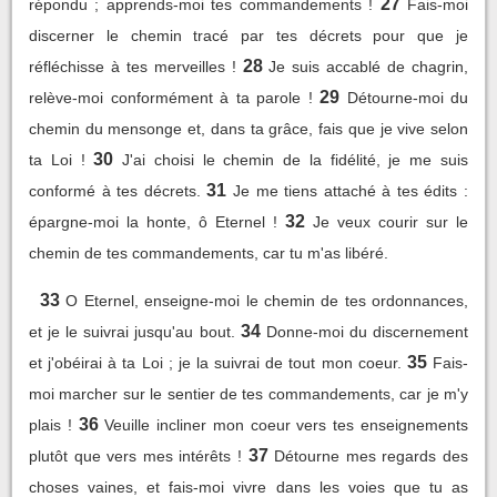
27
répondu ; apprends-moi tes commandements !
Fais-moi
discerner le chemin tracé par tes décrets pour que je
28
réfléchisse à tes merveilles !
Je suis accablé de chagrin,
29
relève-moi conformément à ta parole !
Détourne-moi du
chemin du mensonge et, dans ta grâce, fais que je vive selon
30
ta Loi !
J'ai choisi le chemin de la fidélité, je me suis
31
conformé à tes décrets.
Je me tiens attaché à tes édits :
32
épargne-moi la honte, ô Eternel !
Je veux courir sur le
chemin de tes commandements, car tu m'as libéré.
33
O Eternel, enseigne-moi le chemin de tes ordonnances,
34
et je le suivrai jusqu'au bout.
Donne-moi du discernement
35
et j'obéirai à ta Loi ; je la suivrai de tout mon coeur.
Fais-
moi marcher sur le sentier de tes commandements, car je m'y
36
plais !
Veuille incliner mon coeur vers tes enseignements
37
plutôt que vers mes intérêts !
Détourne mes regards des
choses vaines, et fais-moi vivre dans les voies que tu as