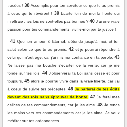
38
tracées !
Accomplis pour ton serviteur ce que tu as promis
39
à ceux qui te révèrent !
Ecarte loin de moi la honte qui
40
m'effraie : tes lois ne sont-elles pas bonnes ?
J'ai une vraie
passion pour tes commandements, vivifie-moi par ta justice !
41
Que ton amour, ô Eternel, s'étende jusqu'à moi, et ton
42
salut selon ce que tu as promis,
et je pourrai répondre à
43
celui qui m'outrage, car j'ai mis ma confiance en ta parole.
Ne laisse pas ma bouche s'écarter de la vérité, car je me
44
fonde sur tes lois.
J'observerai ta Loi sans cesse et pour
45
toujours,
alors je pourrai vivre dans la vraie liberté, car j'ai
46
à coeur de suivre tes préceptes.
Je parlerai de tes édits
47
devant des rois sans éprouver de honte.
Je ferai mes
48
délices de tes commandements, car je les aime.
Je tends
les mains vers tes commandements car je les aime. Je veux
méditer sur tes ordonnances.