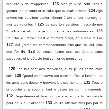
123
orgueilleux de m'opprimer !
Mes yeux se sont usés à
124
guetter ton secours et le salut que tu avais promis.
Agis
envers ton serviteur conformément à ton amour : enseigne-
125
moi tes volontés !
Je suis ton serviteur : accorde-moi
126
l'intelligence afin que je comprenne tes ordonnances.
Pour toi, ô Eternel, c'est le moment d'agir, on a violé ta Loi.
127
Moi, j'aime tes commandements plus que l'or, oui, plus
128
que l'or fin.
Je trouve justes tous tes décrets sans
exception, et je déteste tout sentier de mensonge.
129
Tes lois sont des merveilles, aussi je les garde avec
130
soin.
Quand on découvre tes paroles, c'est la lumière : et
131
les gens sans détour y trouvent le discernement.
J'ouvre
la bouche et je soupire, tant je désire tes commandements.
132
Regarde-moi et fais-moi grâce ainsi que tu l'as décidé
133
pour ceux qui t'aiment !
Veuille affermir mes pas par ta