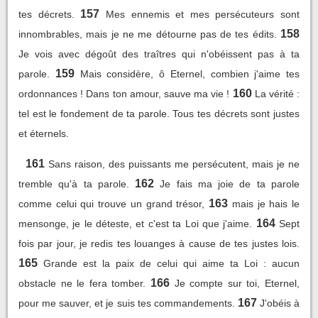
157
tes décrets.
Mes ennemis et mes persécuteurs sont
158
innombrables, mais je ne me détourne pas de tes édits.
Je vois avec dégoût des traîtres qui n'obéissent pas à ta
159
parole.
Mais considère, ô Eternel, combien j'aime tes
160
ordonnances ! Dans ton amour, sauve ma vie !
La vérité :
tel est le fondement de ta parole. Tous tes décrets sont justes
et éternels.
161
Sans raison, des puissants me persécutent, mais je ne
162
tremble qu'à ta parole.
Je fais ma joie de ta parole
163
comme celui qui trouve un grand trésor,
mais je hais le
164
mensonge, je le déteste, et c'est ta Loi que j'aime.
Sept
fois par jour, je redis tes louanges à cause de tes justes lois.
165
Grande est la paix de celui qui aime ta Loi : aucun
166
obstacle ne le fera tomber.
Je compte sur toi, Eternel,
167
pour me sauver, et je suis tes commandements.
J'obéis à