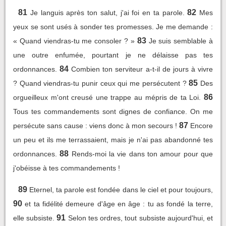
81
82
Je languis après ton salut, j'ai foi en ta parole.
Mes
yeux se sont usés à sonder tes promesses. Je me demande :
83
« Quand viendras-tu me consoler ? »
Je suis semblable à
une outre enfumée, pourtant je ne délaisse pas tes
84
ordonnances.
Combien ton serviteur a-t-il de jours à vivre
85
? Quand viendras-tu punir ceux qui me persécutent ?
Des
86
orgueilleux m'ont creusé une trappe au mépris de ta Loi.
Tous tes commandements sont dignes de confiance. On me
87
persécute sans cause : viens donc à mon secours !
Encore
un peu et ils me terrassaient, mais je n'ai pas abandonné tes
88
ordonnances.
Rends-moi la vie dans ton amour pour que
j'obéisse à tes commandements !
89
Eternel, ta parole est fondée dans le ciel et pour toujours,
90
et ta fidélité demeure d'âge en âge : tu as fondé la terre,
91
elle subsiste.
Selon tes ordres, tout subsiste aujourd'hui, et