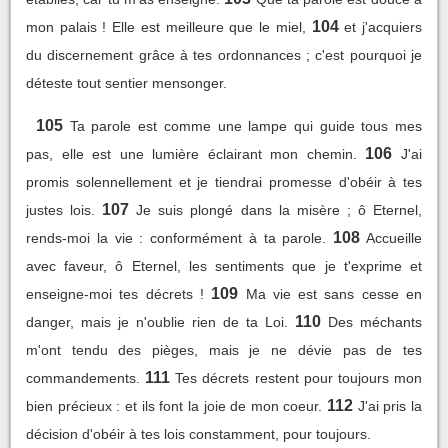
104
mon palais ! Elle est meilleure que le miel,
et j'acquiers
du discernement grâce à tes ordonnances ; c'est pourquoi je
déteste tout sentier mensonger.
105
Ta parole est comme une lampe qui guide tous mes
106
pas, elle est une lumière éclairant mon chemin.
J'ai
promis solennellement et je tiendrai promesse d'obéir à tes
107
justes lois.
Je suis plongé dans la misère ; ô Eternel,
108
rends-moi la vie : conformément à ta parole.
Accueille
avec faveur, ô Eternel, les sentiments que je t'exprime et
109
enseigne-moi tes décrets !
Ma vie est sans cesse en
110
danger, mais je n'oublie rien de ta Loi.
Des méchants
m'ont tendu des pièges, mais je ne dévie pas de tes
111
commandements.
Tes décrets restent pour toujours mon
112
bien précieux : et ils font la joie de mon coeur.
J'ai pris la
décision d'obéir à tes lois constamment, pour toujours.