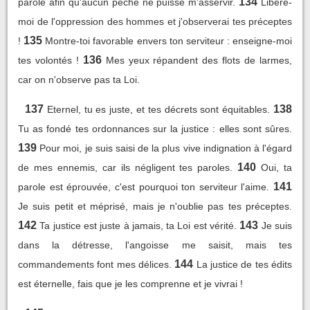
134
parole afin qu'aucun péché ne puisse m'asservir.
Libère-
moi de l'oppression des hommes et j'observerai tes préceptes
135
!
Montre-toi favorable envers ton serviteur : enseigne-moi
136
tes volontés !
Mes yeux répandent des flots de larmes,
car on n'observe pas ta Loi.
137
138
Eternel, tu es juste, et tes décrets sont équitables.
Tu as fondé tes ordonnances sur la justice : elles sont sûres.
139
Pour moi, je suis saisi de la plus vive indignation à l'égard
140
de mes ennemis, car ils négligent tes paroles.
Oui, ta
141
parole est éprouvée, c'est pourquoi ton serviteur l'aime.
Je suis petit et méprisé, mais je n'oublie pas tes préceptes.
142
143
Ta justice est juste à jamais, ta Loi est vérité.
Je suis
dans la détresse, l'angoisse me saisit, mais tes
144
commandements font mes délices.
La justice de tes édits
est éternelle, fais que je les comprenne et je vivrai !