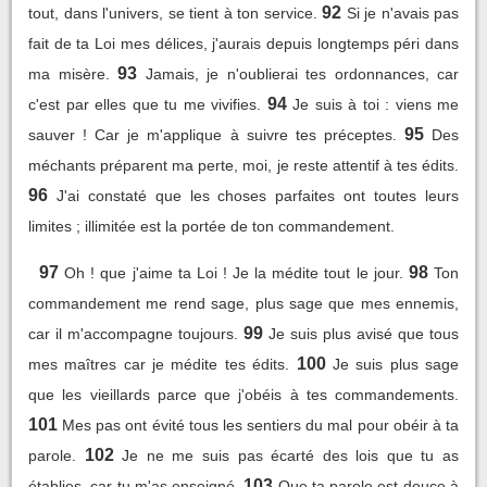
92
tout, dans l'univers, se tient à ton service.
Si je n'avais pas
fait de ta Loi mes délices, j'aurais depuis longtemps péri dans
93
ma misère.
Jamais, je n'oublierai tes ordonnances, car
94
c'est par elles que tu me vivifies.
Je suis à toi : viens me
95
sauver ! Car je m'applique à suivre tes préceptes.
Des
méchants préparent ma perte, moi, je reste attentif à tes édits.
96
J'ai constaté que les choses parfaites ont toutes leurs
limites ; illimitée est la portée de ton commandement.
97
98
Oh ! que j'aime ta Loi ! Je la médite tout le jour.
Ton
commandement me rend sage, plus sage que mes ennemis,
99
car il m'accompagne toujours.
Je suis plus avisé que tous
100
mes maîtres car je médite tes édits.
Je suis plus sage
que les vieillards parce que j'obéis à tes commandements.
101
Mes pas ont évité tous les sentiers du mal pour obéir à ta
102
parole.
Je ne me suis pas écarté des lois que tu as
103
établies, car tu m'as enseigné.
Que ta parole est douce à