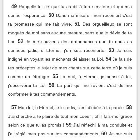
49
Rappelle-toi ce que tu as dit à ton serviteur et qui m'a
50
donné l'espérance.
Dans ma misère, mon réconfort c'est
51
ta promesse qui me fait vivre.
Des orgueilleux se sont
moqués de moi sans aucune mesure, sans que je dévie de ta
52
Loi.
Je me souviens des ordonnances que tu nous as
53
données jadis, ô Eternel, j'en suis réconforté.
Je suis
54
indigné en voyant les méchants délaisser ta Loi.
Je fais de
tes préceptes le sujet de mes chants sur cette terre où je suis
55
comme un étranger.
La nuit, ô Eternel, je pense à toi,
56
j'observerai ta Loi.
La part qui me revient c'est de me
conformer à tes commandements.
57
58
Mon lot, ô Eternel, je le redis, c'est d'obéir à ta parole.
J'ai cherché à te plaire de tout mon coeur ; oh ! fais-moi grâce
59
selon ce que tu as promis !
J'ai réfléchi à ma conduite et
60
j'ai réglé mes pas sur tes commandements.
Je me suis