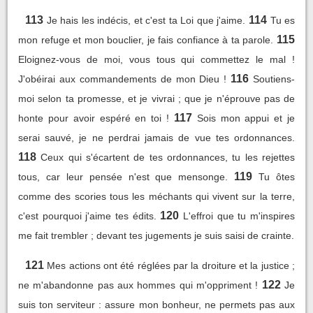
113
114
Je hais les indécis, et c'est ta Loi que j'aime.
Tu es
115
mon refuge et mon bouclier, je fais confiance à ta parole.
Eloignez-vous de moi, vous tous qui commettez le mal !
116
J'obéirai aux commandements de mon Dieu !
Soutiens-
moi selon ta promesse, et je vivrai ; que je n'éprouve pas de
117
honte pour avoir espéré en toi !
Sois mon appui et je
serai sauvé, je ne perdrai jamais de vue tes ordonnances.
118
Ceux qui s'écartent de tes ordonnances, tu les rejettes
119
tous, car leur pensée n'est que mensonge.
Tu ôtes
comme des scories tous les méchants qui vivent sur la terre,
120
c'est pourquoi j'aime tes édits.
L'effroi que tu m'inspires
me fait trembler ; devant tes jugements je suis saisi de crainte.
121
Mes actions ont été réglées par la droiture et la justice ;
122
ne m'abandonne pas aux hommes qui m'oppriment !
Je
suis ton serviteur : assure mon bonheur, ne permets pas aux