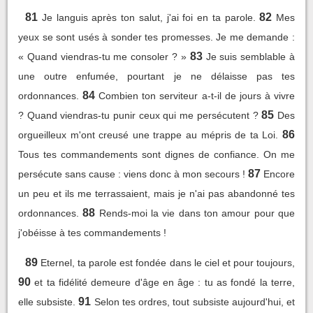
81
82
Je languis après ton salut, j'ai foi en ta parole.
Mes
yeux se sont usés à sonder tes promesses. Je me demande :
83
« Quand viendras-tu me consoler ? »
Je suis semblable à
une outre enfumée, pourtant je ne délaisse pas tes
84
ordonnances.
Combien ton serviteur a-t-il de jours à vivre
85
? Quand viendras-tu punir ceux qui me persécutent ?
Des
86
orgueilleux m'ont creusé une trappe au mépris de ta Loi.
Tous tes commandements sont dignes de confiance. On me
87
persécute sans cause : viens donc à mon secours !
Encore
un peu et ils me terrassaient, mais je n'ai pas abandonné tes
88
ordonnances.
Rends-moi la vie dans ton amour pour que
j'obéisse à tes commandements !
89
Eternel, ta parole est fondée dans le ciel et pour toujours,
90
et ta fidélité demeure d'âge en âge : tu as fondé la terre,
91
elle subsiste.
Selon tes ordres, tout subsiste aujourd'hui, et