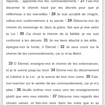
27
répondu ; apprends-moi tes commandements !
Fais-moi
discerner le chemin tracé par tes décrets pour que je
28
réfléchisse à tes merveilles !
Je suis accablé de chagrin,
29
relève-moi conformément à ta parole !
Détourne-moi du
chemin du mensonge et, dans ta grâce, fais que je vive selon
30
ta Loi !
J'ai choisi le chemin de la fidélité, je me suis
31
conformé à tes décrets.
Je me tiens attaché à tes édits :
32
épargne-moi la honte, ô Eternel !
Je veux courir sur le
chemin de tes commandements, car tu m'as libéré.
33
O Eternel, enseigne-moi le chemin de tes ordonnances,
34
et je le suivrai jusqu'au bout.
Donne-moi du discernement
35
et j'obéirai à ta Loi ; je la suivrai de tout mon coeur.
Fais-
moi marcher sur le sentier de tes commandements, car je m'y
36
plais !
Veuille incliner mon coeur vers tes enseignements
37
plutôt que vers mes intérêts !
Détourne mes regards des
choses vaines, et fais-moi vivre dans les voies que tu as