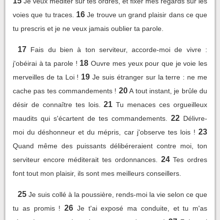
15
Je veux méditer sur tes ordres, et fixer mes regards sur les
16
voies que tu traces.
Je trouve un grand plaisir dans ce que
tu prescris et je ne veux jamais oublier ta parole.
17
Fais du bien à ton serviteur, accorde-moi de vivre :
18
j'obéirai à ta parole !
Ouvre mes yeux pour que je voie les
19
merveilles de ta Loi !
Je suis étranger sur la terre : ne me
20
cache pas tes commandements !
A tout instant, je brûle du
21
désir de connaître tes lois.
Tu menaces ces orgueilleux
22
maudits qui s'écartent de tes commandements.
Délivre-
23
moi du déshonneur et du mépris, car j'observe tes lois !
Quand même des puissants délibéreraient contre moi, ton
24
serviteur encore méditerait tes ordonnances.
Tes ordres
font tout mon plaisir, ils sont mes meilleurs conseillers.
25
Je suis collé à la poussière, rends-moi la vie selon ce que
26
tu as promis !
Je t'ai exposé ma conduite, et tu m'as