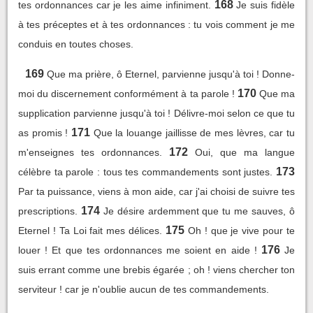
168
tes ordonnances car je les aime infiniment.
Je suis fidèle
à tes préceptes et à tes ordonnances : tu vois comment je me
conduis en toutes choses.
169
Que ma prière, ô Eternel, parvienne jusqu'à toi ! Donne-
170
moi du discernement conformément à ta parole !
Que ma
supplication parvienne jusqu'à toi ! Délivre-moi selon ce que tu
171
as promis !
Que la louange jaillisse de mes lèvres, car tu
172
m'enseignes tes ordonnances.
Oui, que ma langue
173
célèbre ta parole : tous tes commandements sont justes.
Par ta puissance, viens à mon aide, car j'ai choisi de suivre tes
174
prescriptions.
Je désire ardemment que tu me sauves, ô
175
Eternel ! Ta Loi fait mes délices.
Oh ! que je vive pour te
176
louer ! Et que tes ordonnances me soient en aide !
Je
suis errant comme une brebis égarée ; oh ! viens chercher ton
serviteur ! car je n'oublie aucun de tes commandements.