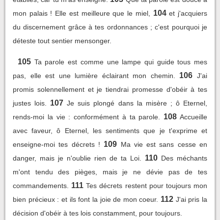
104
mon palais ! Elle est meilleure que le miel,
et j'acquiers
du discernement grâce à tes ordonnances ; c'est pourquoi je
déteste tout sentier mensonger.
105
Ta parole est comme une lampe qui guide tous mes
106
pas, elle est une lumière éclairant mon chemin.
J'ai
promis solennellement et je tiendrai promesse d'obéir à tes
107
justes lois.
Je suis plongé dans la misère ; ô Eternel,
108
rends-moi la vie : conformément à ta parole.
Accueille
avec faveur, ô Eternel, les sentiments que je t'exprime et
109
enseigne-moi tes décrets !
Ma vie est sans cesse en
110
danger, mais je n'oublie rien de ta Loi.
Des méchants
m'ont tendu des pièges, mais je ne dévie pas de tes
111
commandements.
Tes décrets restent pour toujours mon
112
bien précieux : et ils font la joie de mon coeur.
J'ai pris la
décision d'obéir à tes lois constamment, pour toujours.