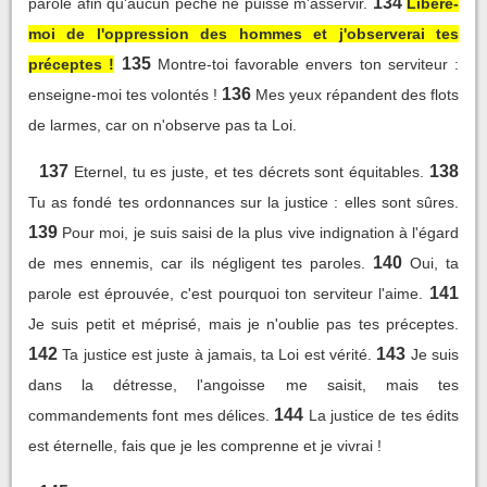
134
parole afin qu'aucun péché ne puisse m'asservir.
Libère-
moi de l'oppression des hommes et j'observerai tes
135
préceptes !
Montre-toi favorable envers ton serviteur :
136
enseigne-moi tes volontés !
Mes yeux répandent des flots
de larmes, car on n'observe pas ta Loi.
137
138
Eternel, tu es juste, et tes décrets sont équitables.
Tu as fondé tes ordonnances sur la justice : elles sont sûres.
139
Pour moi, je suis saisi de la plus vive indignation à l'égard
140
de mes ennemis, car ils négligent tes paroles.
Oui, ta
141
parole est éprouvée, c'est pourquoi ton serviteur l'aime.
Je suis petit et méprisé, mais je n'oublie pas tes préceptes.
142
143
Ta justice est juste à jamais, ta Loi est vérité.
Je suis
dans la détresse, l'angoisse me saisit, mais tes
144
commandements font mes délices.
La justice de tes édits
est éternelle, fais que je les comprenne et je vivrai !