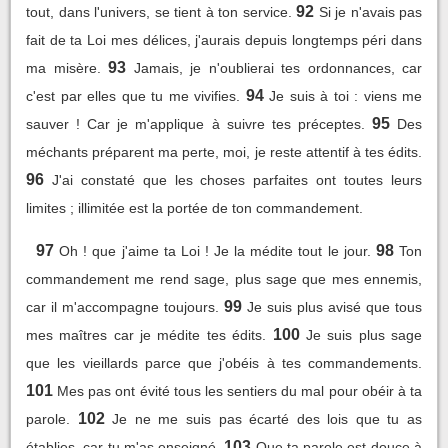
92
tout, dans l'univers, se tient à ton service.
Si je n'avais pas
fait de ta Loi mes délices, j'aurais depuis longtemps péri dans
93
ma misère.
Jamais, je n'oublierai tes ordonnances, car
94
c'est par elles que tu me vivifies.
Je suis à toi : viens me
95
sauver ! Car je m'applique à suivre tes préceptes.
Des
méchants préparent ma perte, moi, je reste attentif à tes édits.
96
J'ai constaté que les choses parfaites ont toutes leurs
limites ; illimitée est la portée de ton commandement.
97
98
Oh ! que j'aime ta Loi ! Je la médite tout le jour.
Ton
commandement me rend sage, plus sage que mes ennemis,
99
car il m'accompagne toujours.
Je suis plus avisé que tous
100
mes maîtres car je médite tes édits.
Je suis plus sage
que les vieillards parce que j'obéis à tes commandements.
101
Mes pas ont évité tous les sentiers du mal pour obéir à ta
102
parole.
Je ne me suis pas écarté des lois que tu as
103
établies, car tu m'as enseigné.
Que ta parole est douce à