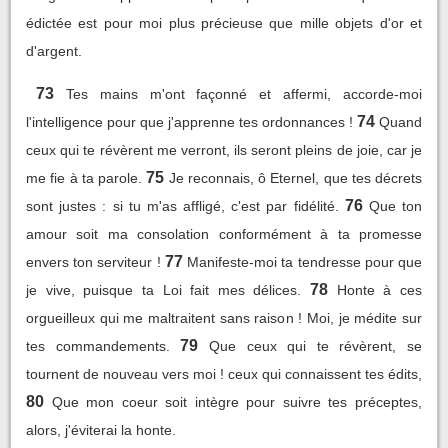
édictée est pour moi plus précieuse que mille objets d'or et
d'argent.
73
Tes mains m'ont façonné et affermi, accorde-moi
74
l'intelligence pour que j'apprenne tes ordonnances !
Quand
ceux qui te révèrent me verront, ils seront pleins de joie, car je
75
me fie à ta parole.
Je reconnais, ô Eternel, que tes décrets
76
sont justes : si tu m'as affligé, c'est par fidélité.
Que ton
amour soit ma consolation conformément à ta promesse
77
envers ton serviteur !
Manifeste-moi ta tendresse pour que
78
je vive, puisque ta Loi fait mes délices.
Honte à ces
orgueilleux qui me maltraitent sans raison ! Moi, je médite sur
79
tes commandements.
Que ceux qui te révèrent, se
tournent de nouveau vers moi ! ceux qui connaissent tes édits,
80
Que mon coeur soit intègre pour suivre tes préceptes,
alors, j'éviterai la honte.