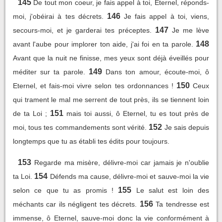
145
De tout mon coeur, je fais appel à toi, Eternel, réponds-
146
moi, j'obéirai à tes décrets.
Je fais appel à toi, viens,
147
secours-moi, et je garderai tes préceptes.
Je me lève
148
avant l'aube pour implorer ton aide, j'ai foi en ta parole.
Avant que la nuit ne finisse, mes yeux sont déjà éveillés pour
149
méditer sur ta parole.
Dans ton amour, écoute-moi, ô
150
Eternel, et fais-moi vivre selon tes ordonnances !
Ceux
qui trament le mal me serrent de tout près, ils se tiennent loin
151
de ta Loi ;
mais toi aussi, ô Eternel, tu es tout près de
152
moi, tous tes commandements sont vérité.
Je sais depuis
longtemps que tu as établi tes édits pour toujours.
153
Regarde ma misère, délivre-moi car jamais je n'oublie
154
ta Loi.
Défends ma cause, délivre-moi et sauve-moi la vie
155
selon ce que tu as promis !
Le salut est loin des
156
méchants car ils négligent tes décrets.
Ta tendresse est
immense, ô Eternel, sauve-moi donc la vie conformément à