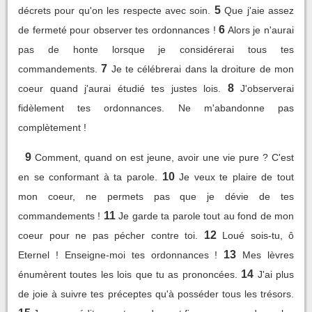
5
décrets pour qu'on les respecte avec soin.
Que j'aie assez
6
de fermeté pour observer tes ordonnances !
Alors je n'aurai
pas de honte lorsque je considérerai tous tes
7
commandements.
Je te célébrerai dans la droiture de mon
8
coeur quand j'aurai étudié tes justes lois.
J'observerai
fidèlement tes ordonnances. Ne m'abandonne pas
complètement !
9
Comment, quand on est jeune, avoir une vie pure ? C'est
10
en se conformant à ta parole.
Je veux te plaire de tout
mon coeur, ne permets pas que je dévie de tes
11
commandements !
Je garde ta parole tout au fond de mon
12
coeur pour ne pas pécher contre toi.
Loué sois-tu, ô
13
Eternel ! Enseigne-moi tes ordonnances !
Mes lèvres
14
énumèrent toutes les lois que tu as prononcées.
J'ai plus
de joie à suivre tes préceptes qu'à posséder tous les trésors.