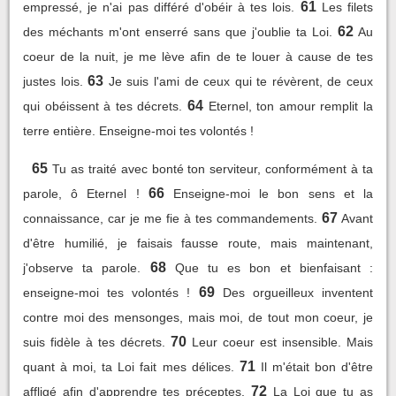
61
empressé, je n'ai pas différé d'obéir à tes lois.
Les filets
62
des méchants m'ont enserré sans que j'oublie ta Loi.
Au
coeur de la nuit, je me lève afin de te louer à cause de tes
63
justes lois.
Je suis l'ami de ceux qui te révèrent, de ceux
64
qui obéissent à tes décrets.
Eternel, ton amour remplit la
terre entière. Enseigne-moi tes volontés !
65
Tu as traité avec bonté ton serviteur, conformément à ta
66
parole, ô Eternel !
Enseigne-moi le bon sens et la
67
connaissance, car je me fie à tes commandements.
Avant
d'être humilié, je faisais fausse route, mais maintenant,
68
j'observe ta parole.
Que tu es bon et bienfaisant :
69
enseigne-moi tes volontés !
Des orgueilleux inventent
contre moi des mensonges, mais moi, de tout mon coeur, je
70
suis fidèle à tes décrets.
Leur coeur est insensible. Mais
71
quant à moi, ta Loi fait mes délices.
Il m'était bon d'être
72
affligé afin d'apprendre tes préceptes.
La Loi que tu as