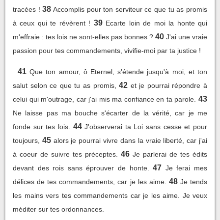
38
tracées !
Accomplis pour ton serviteur ce que tu as promis
39
à ceux qui te révèrent !
Ecarte loin de moi la honte qui
40
m'effraie : tes lois ne sont-elles pas bonnes ?
J'ai une vraie
passion pour tes commandements, vivifie-moi par ta justice !
41
Que ton amour, ô Eternel, s'étende jusqu'à moi, et ton
42
salut selon ce que tu as promis,
et je pourrai répondre à
43
celui qui m'outrage, car j'ai mis ma confiance en ta parole.
Ne laisse pas ma bouche s'écarter de la vérité, car je me
44
fonde sur tes lois.
J'observerai ta Loi sans cesse et pour
45
toujours,
alors je pourrai vivre dans la vraie liberté, car j'ai
46
à coeur de suivre tes préceptes.
Je parlerai de tes édits
47
devant des rois sans éprouver de honte.
Je ferai mes
48
délices de tes commandements, car je les aime.
Je tends
les mains vers tes commandements car je les aime. Je veux
méditer sur tes ordonnances.