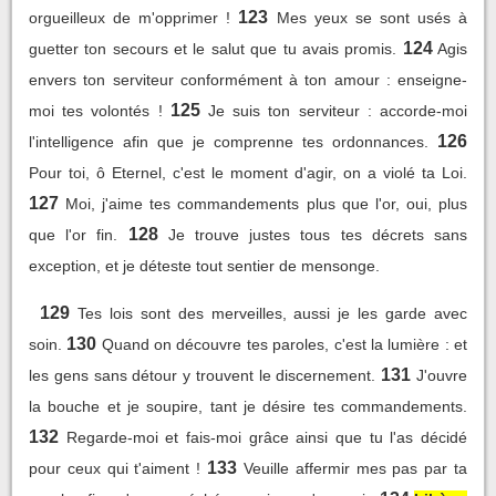
123
orgueilleux de m'opprimer !
Mes yeux se sont usés à
124
guetter ton secours et le salut que tu avais promis.
Agis
envers ton serviteur conformément à ton amour : enseigne-
125
moi tes volontés !
Je suis ton serviteur : accorde-moi
126
l'intelligence afin que je comprenne tes ordonnances.
Pour toi, ô Eternel, c'est le moment d'agir, on a violé ta Loi.
127
Moi, j'aime tes commandements plus que l'or, oui, plus
128
que l'or fin.
Je trouve justes tous tes décrets sans
exception, et je déteste tout sentier de mensonge.
129
Tes lois sont des merveilles, aussi je les garde avec
130
soin.
Quand on découvre tes paroles, c'est la lumière : et
131
les gens sans détour y trouvent le discernement.
J'ouvre
la bouche et je soupire, tant je désire tes commandements.
132
Regarde-moi et fais-moi grâce ainsi que tu l'as décidé
133
pour ceux qui t'aiment !
Veuille affermir mes pas par ta