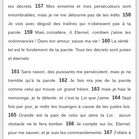
157
tes décrets.
Mes ennemis et mes persécuteurs sont
158
innombrables, mais je ne me détourne pas de tes édits.
Je vois avec dégoût des traîtres qui n'obéissent pas à ta
159
parole.
Mais considère, ô Eternel, combien j'aime tes
160
ordonnances ! Dans ton amour, sauve ma vie !
La vérité :
tel est le fondement de ta parole. Tous tes décrets sont justes
et éternels.
161
Sans raison, des puissants me persécutent, mais je ne
162
tremble qu'à ta parole.
Je fais ma joie de ta parole
163
comme celui qui trouve un grand trésor,
mais je hais le
164
mensonge, je le déteste, et c'est ta Loi que j'aime.
Sept
fois par jour, je redis tes louanges à cause de tes justes lois.
165
Grande est la paix de celui qui aime ta Loi : aucun
166
obstacle ne le fera tomber.
Je compte sur toi, Eternel,
167
pour me sauver, et je suis tes commandements.
J'obéis à