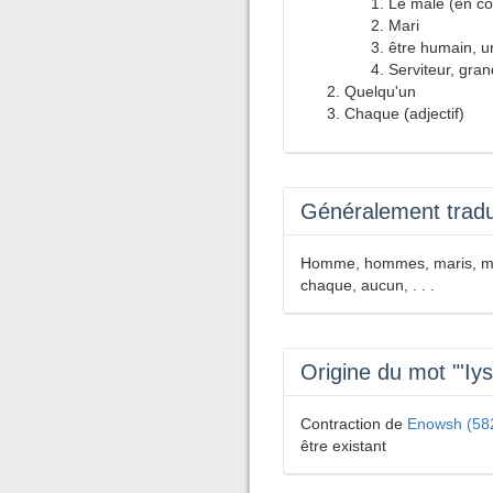
Le mâle (en co
Mari
être humain, u
Serviteur, gra
Quelqu'un
Chaque (adjectif)
Généralement tradui
Homme, hommes, maris, mâle
chaque, aucun, . . .
Origine du mot "'Iy
Contraction de
Enowsh (58
être existant