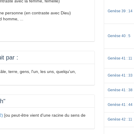
ntraste avec la femme, femelle)
Genèse 39 : 14
ne personne (en contraste avec Dieu)
nd homme, ...
Genèse 40 : 5
t par :
Genèse 41 : 11
, terre, gens, l'un, les uns, quelqu'un,
Genèse 41 : 33
Genèse 41 : 38
sh"
Genèse 41 : 44
2)
[ou peut-être vient d'une racine du sens de
Genèse 42 : 11