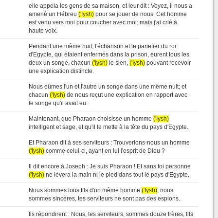
elle appela les gens de sa maison, et leur dit : Voyez, il nous a
amené un Hébreu
('Iysh)
pour se jouer de nous. Cet homme
est venu vers moi pour coucher avec moi; mais j'ai crié à
haute voix.
Pendant une même nuit, l'échanson et le panetier du roi
d'Egypte, qui étaient enfermés dans la prison, eurent tous les
deux un songe, chacun
('Iysh)
le sien,
('Iysh)
pouvant recevoir
une explication distincte.
Nous eûmes l'un et l'autre un songe dans une même nuit; et
chacun
('Iysh)
de nous reçut une explication en rapport avec
le songe qu'il avait eu.
Maintenant, que Pharaon choisisse un homme
('Iysh)
intelligent et sage, et qu'il le mette à la tête du pays d'Egypte.
Et Pharaon dit à ses serviteurs : Trouverions-nous un homme
('Iysh)
comme celui-ci, ayant en lui l'esprit de Dieu ?
Il dit encore à Joseph : Je suis Pharaon ! Et sans toi personne
('Iysh)
ne lèvera la main ni le pied dans tout le pays d'Egypte.
Nous sommes tous fils d'un même homme
('Iysh)
; nous
sommes sincères, tes serviteurs ne sont pas des espions.
Ils répondirent : Nous, tes serviteurs, sommes douze frères, fils