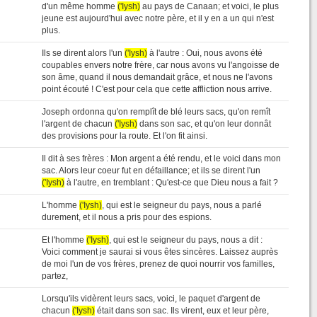
d'un même homme
('Iysh)
au pays de Canaan; et voici, le plus
jeune est aujourd'hui avec notre père, et il y en a un qui n'est
plus.
Ils se dirent alors l'un
('Iysh)
à l'autre : Oui, nous avons été
coupables envers notre frère, car nous avons vu l'angoisse de
son âme, quand il nous demandait grâce, et nous ne l'avons
point écouté ! C'est pour cela que cette affliction nous arrive.
Joseph ordonna qu'on remplît de blé leurs sacs, qu'on remît
l'argent de chacun
('Iysh)
dans son sac, et qu'on leur donnât
des provisions pour la route. Et l'on fit ainsi.
Il dit à ses frères : Mon argent a été rendu, et le voici dans mon
sac. Alors leur coeur fut en défaillance; et ils se dirent l'un
('Iysh)
à l'autre, en tremblant : Qu'est-ce que Dieu nous a fait ?
L'homme
('Iysh)
, qui est le seigneur du pays, nous a parlé
durement, et il nous a pris pour des espions.
Et l'homme
('Iysh)
, qui est le seigneur du pays, nous a dit :
Voici comment je saurai si vous êtes sincères. Laissez auprès
de moi l'un de vos frères, prenez de quoi nourrir vos familles,
partez,
Lorsqu'ils vidèrent leurs sacs, voici, le paquet d'argent de
chacun
('Iysh)
était dans son sac. Ils virent, eux et leur père,