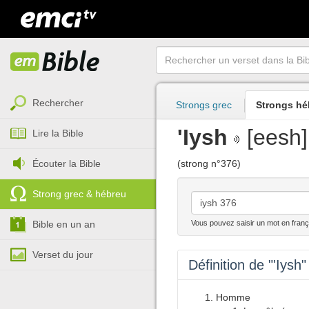
Rechercher
Strongs grec
Strongs hé
'Iysh
[eesh]
Lire la Bible
Écouter la Bible
(strong n°376)
Strong grec & hébreu
Bible en un an
Vous pouvez saisir un mot en franç
Verset du jour
Définition de "'Iysh"
Homme