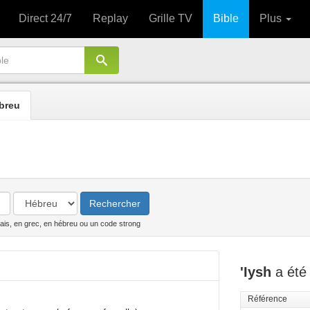
Direct 24/7
Replay
Grille TV
Bible
Plus
breu
Rechercher
ais, en grec, en hébreu ou un code strong
'Iysh
a été 
Référence