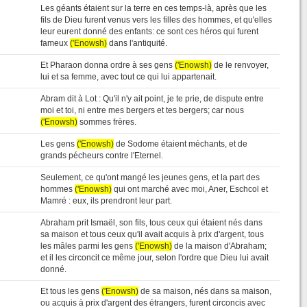
Les géants étaient sur la terre en ces temps-là, après que les
fils de Dieu furent venus vers les filles des hommes, et qu'elles
leur eurent donné des enfants: ce sont ces héros qui furent
fameux
('Enowsh)
dans l'antiquité.
Et Pharaon donna ordre à ses gens
('Enowsh)
de le renvoyer,
lui et sa femme, avec tout ce qui lui appartenait.
Abram dit à Lot : Qu'il n'y ait point, je te prie, de dispute entre
moi et toi, ni entre mes bergers et tes bergers; car nous
('Enowsh)
sommes frères.
Les gens
('Enowsh)
de Sodome étaient méchants, et de
grands pécheurs contre l'Eternel.
Seulement, ce qu'ont mangé les jeunes gens, et la part des
hommes
('Enowsh)
qui ont marché avec moi, Aner, Eschcol et
Mamré : eux, ils prendront leur part.
Abraham prit Ismaël, son fils, tous ceux qui étaient nés dans
sa maison et tous ceux qu'il avait acquis à prix d'argent, tous
les mâles parmi les gens
('Enowsh)
de la maison d'Abraham;
et il les circoncit ce même jour, selon l'ordre que Dieu lui avait
donné.
Et tous les gens
('Enowsh)
de sa maison, nés dans sa maison,
ou acquis à prix d'argent des étrangers, furent circoncis avec