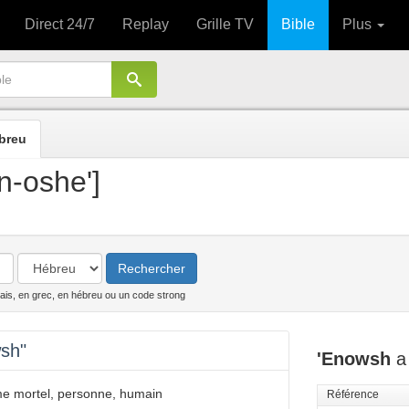
Direct 24/7
Replay
Grille TV
Bible
Plus
breu
n-oshe']
Rechercher
ais, en grec, en hébreu ou un code strong
wsh"
'Enowsh
a 
 mortel, personne, humain
Référence