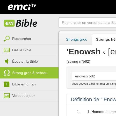
Rechercher
Strongs grec
Strongs hé
'Enowsh
[e
Lire la Bible
Écouter la Bible
(strong n°582)
Strong grec & hébreu
Bible en un an
Vous pouvez saisir un mot en franç
Verset du jour
Définition de "'Eno
Homme, homme