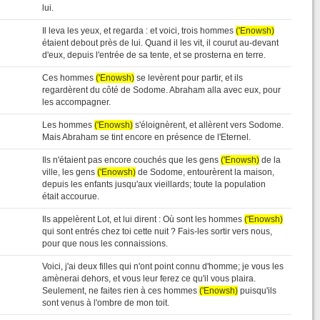
lui.
Il leva les yeux, et regarda : et voici, trois hommes
('Enowsh)
étaient debout près de lui. Quand il les vit, il courut au-devant
d'eux, depuis l'entrée de sa tente, et se prosterna en terre.
Ces hommes
('Enowsh)
se levèrent pour partir, et ils
regardèrent du côté de Sodome. Abraham alla avec eux, pour
les accompagner.
Les hommes
('Enowsh)
s'éloignèrent, et allèrent vers Sodome.
Mais Abraham se tint encore en présence de l'Eternel.
Ils n'étaient pas encore couchés que les gens
('Enowsh)
de la
ville, les gens
('Enowsh)
de Sodome, entourèrent la maison,
depuis les enfants jusqu'aux vieillards; toute la population
était accourue.
Ils appelèrent Lot, et lui dirent : Où sont les hommes
('Enowsh)
qui sont entrés chez toi cette nuit ? Fais-les sortir vers nous,
pour que nous les connaissions.
Voici, j'ai deux filles qui n'ont point connu d'homme; je vous les
amènerai dehors, et vous leur ferez ce qu'il vous plaira.
Seulement, ne faites rien à ces hommes
('Enowsh)
puisqu'ils
sont venus à l'ombre de mon toit.