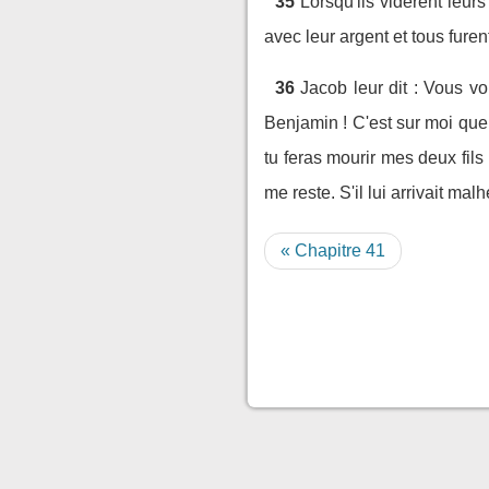
35
Lorsqu'ils vidèrent leu
avec leur argent et tous furent
36
Jacob leur dit : Vous v
Benjamin ! C'est sur moi que 
tu feras mourir mes deux fils 
me reste. S'il lui arrivait m
« Chapitre 41