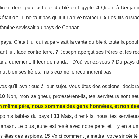
tirent donc pour acheter du blé en Egypte.
4
Quant à Benjamin
'était dit : Il ne faut pas qu'il lui arrive malheur.
5
Les fils d'Isr
a famine sévissait au pays de Canaan.
pays. C'était lui qui supervisait la vente du blé à toute la pop
nt lui, face contre terre.
7
Joseph aperçut ses frères et les re
rla durement. Il leur demanda : D'où venez-vous ? Du pays de
ut bien ses frères, mais eux ne le reconnurent pas.
ves qu'il avait eus à leur sujet. Vous êtes des espions, déclara-t
10
Non, mon seigneur, protestèrent-ils, tes serviteurs sont s
n même père, nous sommes des gens honnêtes, et non des
points faibles du pays !
13
Mais, dirent-ils, nous, tes serviteu
naan. Le plus jeune est resté avec notre père, et il y en a un 
ous êtes des espions.
15
Voici comment je mettrai votre sincérité