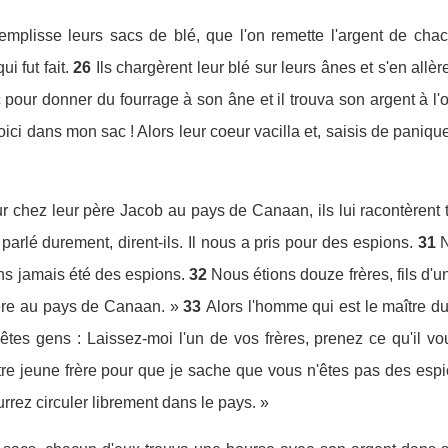
remplisse leurs sacs de blé, que l'on remette l'argent de ch
i fut fait.
26
Ils chargèrent leur blé sur leurs ânes et s'en allèr
ac pour donner du fourrage à son âne et il trouva son argent à l
 voici dans mon sac ! Alors leur coeur vacilla et, saisis de paniqu
ur chez leur père Jacob au pays de Canaan, ils lui racontèrent to
parlé durement, dirent-ils. Il nous a pris pour des espions.
31
ns jamais été des espions.
32
Nous étions douze frères, fils d'u
père au pays de Canaan. »
33
Alors l'homme qui est le maître d
tes gens : Laissez-moi l'un de vos frères, prenez ce qu'il vo
e jeune frère pour que je sache que vous n'êtes pas des espi
urrez circuler librement dans le pays. »