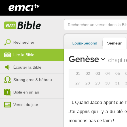
Rechercher
Louis-Segond
Semeur
Lire la Bible
Genèse
chapitr
Écouter la Bible
01
02
03
04
05
Strong grec & hébreu
27
28
29
30
31
Bible en un an
1
Quand Jacob apprit que l'o
Verset du jour
J'ai appris qu'il y a du bl
mourions pas de faim !