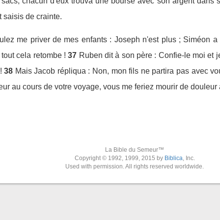
rs sacs, chacun d'eux trouva une bourse avec son argent dans s
 saisis de crainte.
oulez me priver de mes enfants : Joseph n'est plus ; Siméon 
tout cela retombe !
37
Ruben dit à son père : Confie-le moi et j
!
38
Mais Jacob répliqua : Non, mon fils ne partira pas avec vous
alheur au cours de votre voyage, vous me feriez mourir de douleu
La Bible du Semeur™
Copyright © 1992, 1999, 2015 by
Biblica
, Inc.
Used with permission. All rights reserved worldwide.