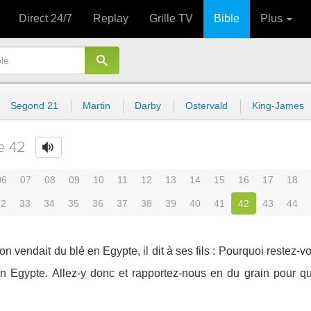
Direct 24/7
Replay
Grille TV
Bible
Plus
Segond 21
Martin
Darby
Ostervald
King-James
e 42
06
07
08
09
10
11
12
13
14
15
16
17
18
32
33
34
35
36
37
38
39
40
41
42
43
44
n vendait du blé en Egypte, il dit à ses fils : Pourquoi restez-v
é en Egypte. Allez-y donc et rapportez-nous en du grain pour 