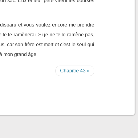
on sac. Eux et leur père virent les bourses
a disparu et vous voulez encore me prendre
e te le ramènerai. Si je ne te le ramène pas,
, car son frère est mort et c'est le seul qui
r à mon grand âge.
Chapitre 43 »