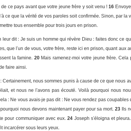
 de ce pays avant que votre jeune frère y soit venu !
16
Envoyez
'à ce que la vérité de vos paroles soit confirmée. Sinon, par la 
it mettre tous ensemble pour trois jours en prison.
h leur dit : Je suis un homme qui révère Dieu : faites donc ce qu
s, que l'un de vous, votre frère, reste ici en prison, quant aux 
ssent la famine.
20
Mais ramenez-moi votre jeune frère. Cela 
e faire ainsi.
utre : Certainement, nous sommes punis à cause de ce que nous avo
liait, et nous ne l'avons pas écouté. Voilà pourquoi nous n
ela : Ne vous avais-je pas dit : Ne vous rendez pas coupables d
 pourquoi nous devons maintenant payer pour sa mort.
23
Ils 
prète pour communiquer avec eux.
24
Joseph s'éloigna et pleura. 
fit incarcérer sous leurs yeux.