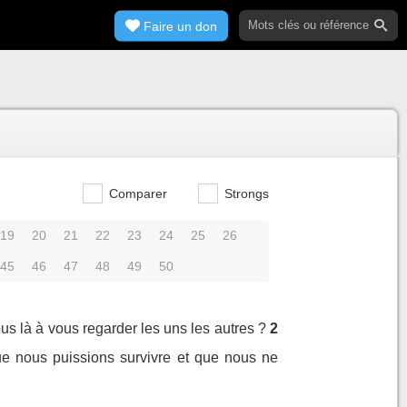
Faire un don
Comparer
Strongs
19
20
21
22
23
24
25
26
45
46
47
48
49
50
ous là à vous regarder les uns les autres ?
2
que nous puissions survivre et que nous ne