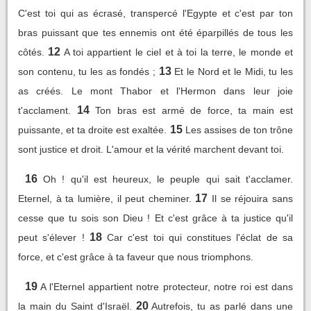
C'est toi qui as écrasé, transpercé l'Egypte et c'est par ton
bras puissant que tes ennemis ont été éparpillés de tous les
12
côtés.
A toi appartient le ciel et à toi la terre, le monde et
13
son contenu, tu les as fondés ;
Et le Nord et le Midi, tu les
as créés. Le mont Thabor et l'Hermon dans leur joie
14
t'acclament.
Ton bras est armé de force, ta main est
15
puissante, et ta droite est exaltée.
Les assises de ton trône
sont justice et droit. L'amour et la vérité marchent devant toi.
16
Oh ! qu'il est heureux, le peuple qui sait t'acclamer.
17
Eternel, à ta lumière, il peut cheminer.
Il se réjouira sans
cesse que tu sois son Dieu ! Et c'est grâce à ta justice qu'il
18
peut s'élever !
Car c'est toi qui constitues l'éclat de sa
force, et c'est grâce à ta faveur que nous triomphons.
19
A l'Eternel appartient notre protecteur, notre roi est dans
20
la main du Saint d'Israël.
Autrefois, tu as parlé dans une