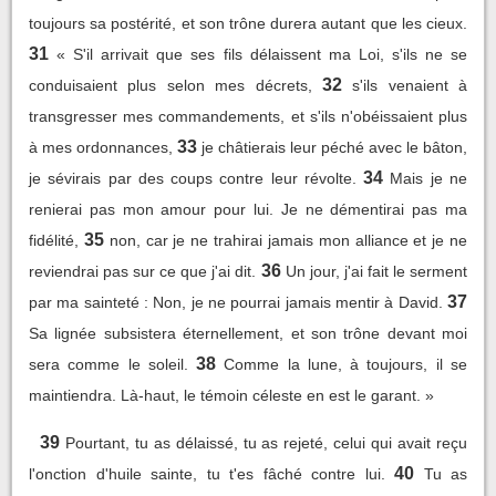
toujours sa postérité, et son trône durera autant que les cieux.
31
« S'il arrivait que ses fils délaissent ma Loi, s'ils ne se
32
conduisaient plus selon mes décrets,
s'ils venaient à
transgresser mes commandements, et s'ils n'obéissaient plus
33
à mes ordonnances,
je châtierais leur péché avec le bâton,
34
je sévirais par des coups contre leur révolte.
Mais je ne
renierai pas mon amour pour lui. Je ne démentirai pas ma
35
fidélité,
non, car je ne trahirai jamais mon alliance et je ne
36
reviendrai pas sur ce que j'ai dit.
Un jour, j'ai fait le serment
37
par ma sainteté : Non, je ne pourrai jamais mentir à David.
Sa lignée subsistera éternellement, et son trône devant moi
38
sera comme le soleil.
Comme la lune, à toujours, il se
maintiendra. Là-haut, le témoin céleste en est le garant. »
39
Pourtant, tu as délaissé, tu as rejeté, celui qui avait reçu
40
l'onction d'huile sainte, tu t'es fâché contre lui.
Tu as