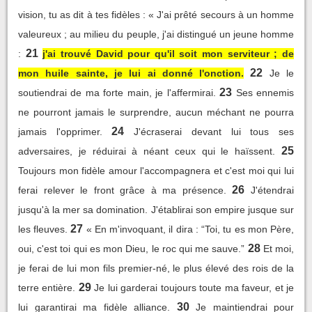
vision, tu as dit à tes fidèles : « J'ai prêté secours à un homme
valeureux ; au milieu du peuple, j'ai distingué un jeune homme
21
:
j'ai trouvé David pour qu'il soit mon serviteur ; de
22
mon huile sainte, je lui ai donné l'onction.
Je le
23
soutiendrai de ma forte main, je l'affermirai.
Ses ennemis
ne pourront jamais le surprendre, aucun méchant ne pourra
24
jamais l'opprimer.
J'écraserai devant lui tous ses
25
adversaires, je réduirai à néant ceux qui le haïssent.
Toujours mon fidèle amour l'accompagnera et c'est moi qui lui
26
ferai relever le front grâce à ma présence.
J'étendrai
jusqu'à la mer sa domination. J'établirai son empire jusque sur
27
les fleuves.
« En m'invoquant, il dira : “Toi, tu es mon Père,
28
oui, c'est toi qui es mon Dieu, le roc qui me sauve.”
Et moi,
je ferai de lui mon fils premier-né, le plus élevé des rois de la
29
terre entière.
Je lui garderai toujours toute ma faveur, et je
30
lui garantirai ma fidèle alliance.
Je maintiendrai pour