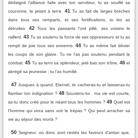
dédaigné l'alliance faite avec ton serviteur, tu as souillé sa
41
couronne, la jetant à terre.
Tu as fait de larges brèches
dans tous ses remparts, et ses fortifications, tu les as
42
détruites.
Tous les passants l'ont pillé, ses voisins le
43
raillent.
Tu as soutenu la force de ses oppresseurs et tu as
44
rempli de joie tous ses ennemis.
Tu as même fait dévier
les coups de son glaive. Tu ne l'as pas soutenu pendant le
45
46
combat.
Tu as terni sa splendeur, jeté bas son trône,
et
abrégé sa jeunesse ; tu l'as humilié.
47
Jusques à quand, Eternel, te cacheras-tu et laisseras-tu
48
flamber ton indignation ?
Souviens-toi : ma vie est courte,
49
as-tu donc créé pour le néant tous les hommes ?
Quel est
l'homme qui vivra sans voir le trépas ? Qui peut arracher sa
vie au séjour des morts ?
50
Seigneur, où donc sont restés tes faveurs d'antan que,