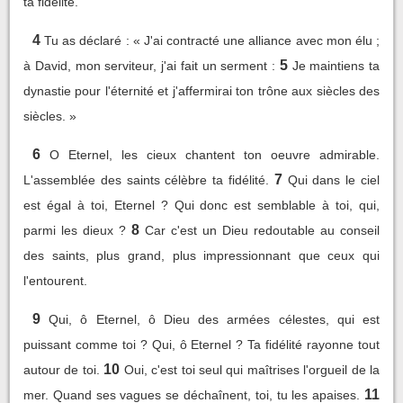
ta fidélité.
4
Tu as déclaré : « J'ai contracté une alliance avec mon élu ;
5
à David, mon serviteur, j'ai fait un serment :
Je maintiens ta
dynastie pour l'éternité et j'affermirai ton trône aux siècles des
siècles. »
6
O Eternel, les cieux chantent ton oeuvre admirable.
7
L'assemblée des saints célèbre ta fidélité.
Qui dans le ciel
est égal à toi, Eternel ? Qui donc est semblable à toi, qui,
8
parmi les dieux ?
Car c'est un Dieu redoutable au conseil
des saints, plus grand, plus impressionnant que ceux qui
l'entourent.
9
Qui, ô Eternel, ô Dieu des armées célestes, qui est
puissant comme toi ? Qui, ô Eternel ? Ta fidélité rayonne tout
10
autour de toi.
Oui, c'est toi seul qui maîtrises l'orgueil de la
11
mer. Quand ses vagues se déchaînent, toi, tu les apaises.