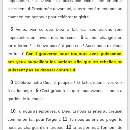
imposantes ! » Devant ta puissance infinie, tes ennemis
4
s'inclinent.
Prosternée devant toi, la terre entière entonne un
chant en ton honneur pour célébrer ta gloire.
5
Venez voir ce que Dieu a fait, car ses actions sont
6
imposantes en faveur des humains :
la mer changée en
terre ferme ! le fleuve passé à pied sec ! Aussi nous exultons
7
en lui.
Car il gouverne pour toujours avec puissance,
ses yeux surveillent les nations afin que les rebelles ne
puissent pas se dresser contre lui.
8
Célébrez notre Dieu, ô peuples ! Et faites retentir vos voix
9
à sa louange !
C'est grâce à lui que nous vivons : il nous a
gardés de la chute.
10
Tu nous as éprouvés, ô Dieu, tu nous as jetés au creuset
11
comme on fait pour l'argent.
Tu nous as pris au piège, tu
12
nous as chargés d'un fardeau,
tu as permis à l'ennemi de