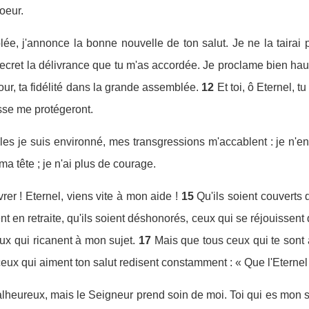
oeur.
, j'annonce la bonne nouvelle de ton salut. Je ne la tairai pa
et la délivrance que tu m'as accordée. Je proclame bien haut 
ur, ta fidélité dans la grande assemblée.
12
Et toi, ô Eternel, t
esse me protégeront.
s je suis environné, mes transgressions m'accablent : je n'en 
a tête ; je n'ai plus de courage.
vrer ! Eternel, viens vite à mon aide !
15
Qu'ils soient couverts
ent en retraite, qu'ils soient déshonorés, ceux qui se réjouissen
ux qui ricanent à mon sujet.
17
Mais que tous ceux qui te sont a
 ceux qui aiment ton salut redisent constamment : « Que l'Eternel 
alheureux, mais le Seigneur prend soin de moi. Toi qui es mon s