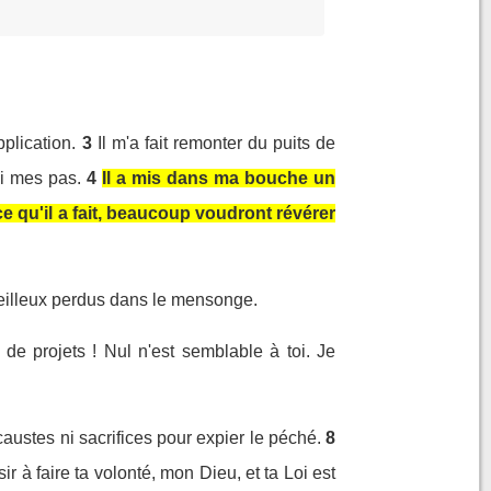
pplication.
3
Il m'a fait remonter du puits de
mi mes pas.
4
Il a mis dans ma bouche un
 qu'il a fait, beaucoup voudront révérer
ueilleux perdus dans le mensonge.
de projets ! Nul n'est semblable à toi. Je
ocaustes ni sacrifices pour expier le péché.
8
ir à faire ta volonté, mon Dieu, et ta Loi est