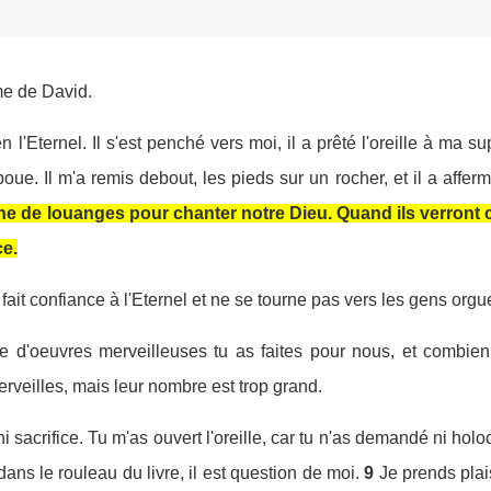
me de David.
 l'Eternel. Il s'est penché vers moi, il a prêté l'oreille à ma su
boue. Il m'a remis debout, les pieds sur un rocher, et il a affer
 de louanges pour chanter notre Dieu. Quand ils verront ce
ce.
ait confiance à l'Eternel et ne se tourne pas vers les gens org
 d'oeuvres merveilleuses tu as faites pour nous, et combien 
erveilles, mais leur nombre est trop grand.
ni sacrifice. Tu m'as ouvert l'oreille, car tu n'as demandé ni hol
, dans le rouleau du livre, il est question de moi.
9
Je prends plais