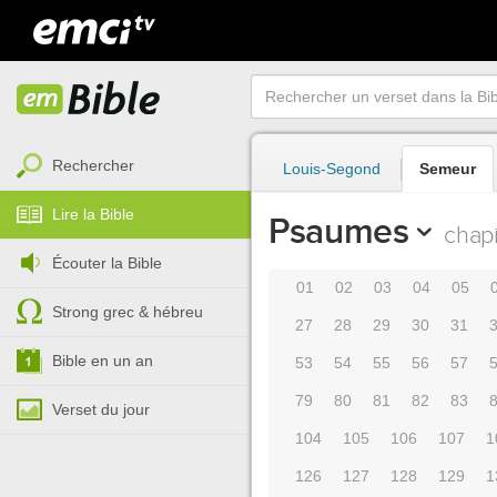
Rechercher
Louis-Segond
Semeur
Lire la Bible
Psaumes
chapi
Écouter la Bible
01
02
03
04
05
Strong grec & hébreu
27
28
29
30
31
Bible en un an
53
54
55
56
57
79
80
81
82
83
Verset du jour
104
105
106
107
1
126
127
128
129
1