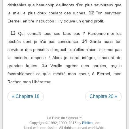
désirables que beaucoup de lingots d'or, plus savoureux que
12
le miel le plus doux coulant des ruches.
Ton serviteur,
Eternel, en tire instruction : il y trouve un grand profit.
13
Qui connaît tous ses faux pas ? Pardonne-moi les
14
péchés dont je n'ai pas conscience.
Garde aussi ton
serviteur des pensées d'orgueil : qu'elles n'aient sur moi pas
la moindre emprise ! Alors je serai intègre, innocent de
15
grandes fautes.
Veuille agréer mes paroles, reçois
favorablement ce qu'a médité mon coeur, ô Eternel, mon
Rocher, mon Libérateur.
« Chapitre 18
Chapitre 20 »
La Bible du Semeur™
Copyright © 1992, 1999, 2015 by
Biblica
, Inc.
Used with permission. All rights reserved worldwide.