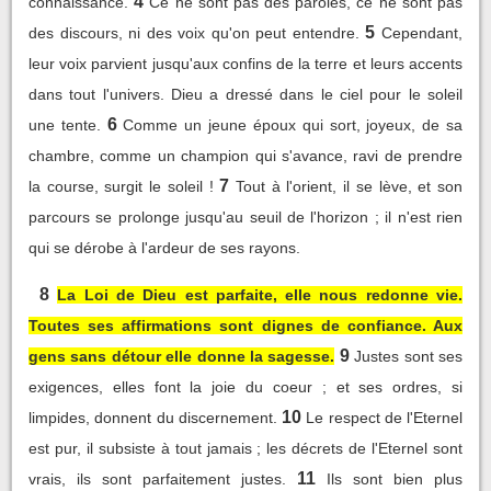
4
connaissance.
Ce ne sont pas des paroles, ce ne sont pas
5
des discours, ni des voix qu'on peut entendre.
Cependant,
leur voix parvient jusqu'aux confins de la terre et leurs accents
dans tout l'univers. Dieu a dressé dans le ciel pour le soleil
6
une tente.
Comme un jeune époux qui sort, joyeux, de sa
chambre, comme un champion qui s'avance, ravi de prendre
7
la course, surgit le soleil !
Tout à l'orient, il se lève, et son
parcours se prolonge jusqu'au seuil de l'horizon ; il n'est rien
qui se dérobe à l'ardeur de ses rayons.
8
La Loi de Dieu est parfaite, elle nous redonne vie.
Toutes ses affirmations sont dignes de confiance. Aux
9
gens sans détour elle donne la sagesse.
Justes sont ses
exigences, elles font la joie du coeur ; et ses ordres, si
10
limpides, donnent du discernement.
Le respect de l'Eternel
est pur, il subsiste à tout jamais ; les décrets de l'Eternel sont
11
vrais, ils sont parfaitement justes.
Ils sont bien plus