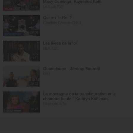
Macy Domingo, Raymond Koffi
Le Club 700
28:38
Qui est le Roi ?
Chrétien Comme Christ
28:05
Les livres de la loi
MLK KIDS
23:13
Guadeloupe - Jérémy Sourdril
GO !
29:23
La montagne de la transfiguration et la
chambre haute - Kathryn Kuhlman
Héros de la foi
30:23