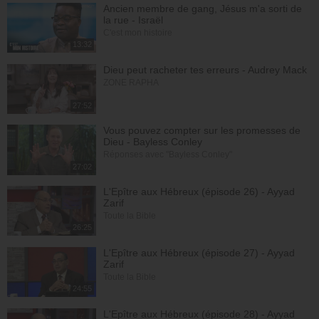
Ancien membre de gang, Jésus m'a sorti de
la rue - Israël
C'est mon histoire
13:32
Dieu peut racheter tes erreurs - Audrey Mack
ZONE RAPHA
27:52
Vous pouvez compter sur les promesses de
Dieu - Bayless Conley
Réponses avec "Bayless Conley"
27:02
L'Epître aux Hébreux (épisode 26) - Ayyad
Zarif
Toute la Bible
26:25
L'Epître aux Hébreux (épisode 27) - Ayyad
Zarif
Toute la Bible
24:55
L'Epître aux Hébreux (épisode 28) - Ayyad