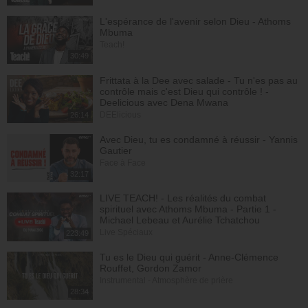
L'espérance de l'avenir selon Dieu - Athoms
Mbuma
Teach!
30:49
Frittata à la Dee avec salade - Tu n'es pas au
contrôle mais c'est Dieu qui contrôle ! -
Deelicious avec Dena Mwana
DEElicious
26:14
Avec Dieu, tu es condamné à réussir - Yannis
Gautier
Face à Face
32:17
LIVE TEACH! - Les réalités du combat
spirituel avec Athoms Mbuma - Partie 1 -
Michael Lebeau et Aurélie Tchatchou
Live Spéciaux
223:49
Tu es le Dieu qui guérit - Anne-Clémence
Rouffet, Gordon Zamor
Instrumental - Atmosphère de prière
28:34