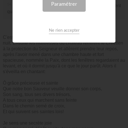
14
Car il sait de quoi nous sommes formés, Il se souvient
que nous sommes poussière.
C'est ainsi qu'ils s'entretinrent jusque bien avant dans la
nuit. Ensuite les maîtresses du château remirent le Chrétien
à la protection du Seigneur et allèrent prendre leur repos,
après l'avoir mené dans une chambre haute et fort
spacieuse, nommée la Paix, dont les fenêtres regardaient au
levant, et où il dormit jusqu'à ce que le jour parût. Alors il
s'éveilla en chantant:
Ô grâce précieuse et sainte
Que notre bon Sauveur veuille donner son corps,
Son sang, tous ses divers trésors,
A tous ceux qui marchent sans feinte
Dans le chemin semé de croix,
Et qui suivent ses saintes lois!
Je sens une secrète joie