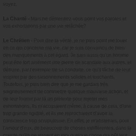
voyez.
La Charité -
Mais ne démentiez-vous point vos paroles et
vos exhortations par une vie relâchée?
Le Chrétien -
Pour dire la vérité, je ne puis point me louer
en ce qui concerne ma vie, car je suis convaincu de bien
des manquements à cet égard. Je sais aussi qu'un homme
peut être fort aisément une pierre de scandale aux autres, et
détruire, par l'exemple de sa conduite, ce qu'il tâche de leur
inspirer par des raisonnements solides et touchants.
Toutefois, je puis bien dire que je me gardais très
soigneusement de commettre quelque mauvaise action, et
de leur fournir par là un prétexte pour rejeter mes
exhortations. Ils m'accusaient même, à cause de cela, d'une
trop grande rigidité, et ils me reprochaient d'avoir la
conscience trop scrupuleuse. En effet, je m'abstenais, pour
l'amour d'eux, de beaucoup de choses indifférentes, dans la
crainte qu'ils ne vissent en moi quelque chose qui pût leur