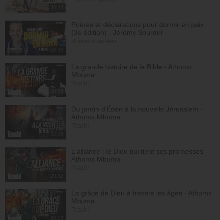
30:23
Prières et déclarations pour dormir en paix
(3e édition) - Jérémy Sourdril
Prières inspirées
28:30
La grande histoire de la Bible - Athoms
Mbuma
Teach!
30:08
Du jardin d'Éden à la nouvelle Jérusalem -
Athoms Mbuma
Teach!
32:08
L'alliance : le Dieu qui tient ses promesses -
Athoms Mbuma
Teach!
29:32
La grâce de Dieu à travers les âges - Athoms
Mbuma
Teach!
30:12