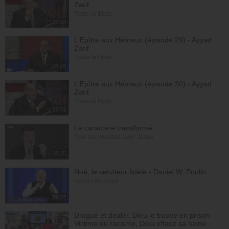
Zarif
Toute la Bible
26:34
L'Epître aux Hébreux (épisode 29) - Ayyad
Zarif
Toute la Bible
28:24
L'Epître aux Hébreux (épisode 30) - Ayyad
Zarif
Toute la Bible
23:31
Le caractère transformé
Tout est possible avec Jésus
28:25
Noé, le serviteur fidèle - Daniel W. Poulin
Le son du réveil
29:27
Drogué et dealer, Dieu le trouve en prison-
Victime du racisme, Dieu efface sa haine -