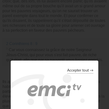
croix; que, dès lors, ils lui avaient encore parlé; qu'ils avaient
même ouï de sa propre bouche qu'il avait un si grand amour
pour les pauvres voyageurs, qu'on ne saurait trouver un
pareil exemple dans tout le monde. Et pour confirmer ce
qu'ils disaient, ils rappelèrent qu'il s'était dépouillé de toutes
ses richesses et de toute sa gloire pour amener cet ouvrage
à sa perfection en faveur des pauvres pécheurs.
2 Corinthiens 8 : 9
9
Car vous connaissez la grâce de notre Seigneur
Jésus-Christ, qui pour vous s'est fait pauvre, de riche
qu'il était, afin que par sa pauvreté vous fussiez enrichis.
Ils ajoutèrent qu'ils lui avaient ouï dire qu'il ne voulait pas
habiter seul sur la montagne de Sion, mais qu'il voulait
partager sa gloire avec les siens; pour cela, il les avait
élevés à la dignité de prince, bien qu'ils fussent nés dans la
plus basse condition, et que de leur origine ils ne fussent
que poudre et cendre.