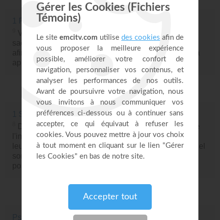
1 Pierre 2 : 9
9
Vous, au contraire, vous êtes une race élue, un
sacerdoce royal, une nation sainte, un peuple acquis,
afin que vous annonciez les vertus de celui qui vous a
appelés des ténèbres à son admirable lumière,
1 Samuel 2 : 8
8
De la poussière il retire le pauvre, Du fumier il relève
l'indigent, Pour les faire asseoir avec les grands. Et il
leur donne en partage un trône de gloire; Car à l'Eternel
sont les colonnes de la terre, Et c'est sur elles qu'il a
posé le monde.
Psaumes 103 : 14