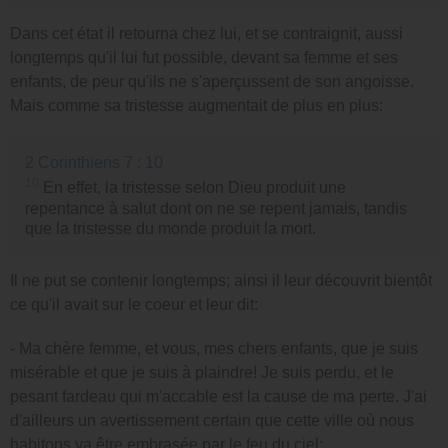
Dans cet état il retourna chez lui, et se contraignit, aussi
longtemps qu'il lui fut possible, devant sa femme et ses
enfants, de peur qu'ils ne s'aperçussent de son angoisse.
Mais comme sa tristesse augmentait de plus en plus:
2 Corinthiens 7 : 10
10
En effet, la tristesse selon Dieu produit une
repentance à salut dont on ne se repent jamais, tandis
que la tristesse du monde produit la mort.
Il ne put se contenir longtemps; ainsi il leur découvrit bientôt
ce qu'il avait sur le coeur et leur dit:
- Ma chère femme, et vous, mes chers enfants, que je suis
misérable et que je suis à plaindre! Je suis perdu, et le
pesant fardeau qui m'accable est la cause de ma perte. J'ai
d'ailleurs un avertissement certain que cette ville où nous
habitons va être embrasée par le feu du ciel: