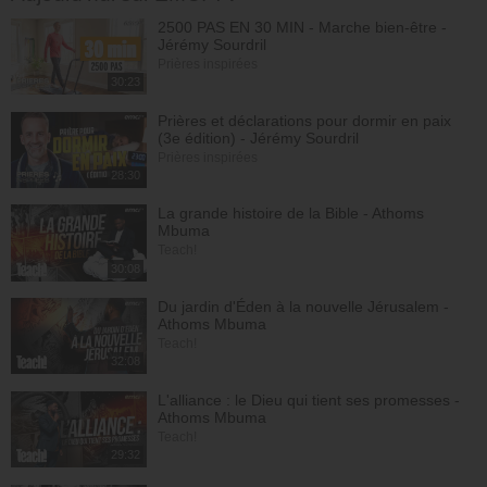
2500 PAS EN 30 MIN - Marche bien-être -
Jérémy Sourdril
Prières inspirées
30:23
Prières et déclarations pour dormir en paix
(3e édition) - Jérémy Sourdril
Prières inspirées
28:30
La grande histoire de la Bible - Athoms
Mbuma
Teach!
30:08
Du jardin d'Éden à la nouvelle Jérusalem -
Athoms Mbuma
Teach!
32:08
L'alliance : le Dieu qui tient ses promesses -
Athoms Mbuma
Teach!
29:32