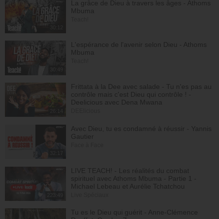
La grâce de Dieu à travers les âges - Athoms
Mbuma
Teach!
30:12
L'espérance de l'avenir selon Dieu - Athoms
Mbuma
Teach!
30:49
Frittata à la Dee avec salade - Tu n'es pas au
contrôle mais c'est Dieu qui contrôle ! -
Deelicious avec Dena Mwana
DEElicious
26:14
Avec Dieu, tu es condamné à réussir - Yannis
Gautier
Face à Face
32:17
LIVE TEACH! - Les réalités du combat
spirituel avec Athoms Mbuma - Partie 1 -
Michael Lebeau et Aurélie Tchatchou
Live Spéciaux
223:49
Tu es le Dieu qui guérit - Anne-Clémence