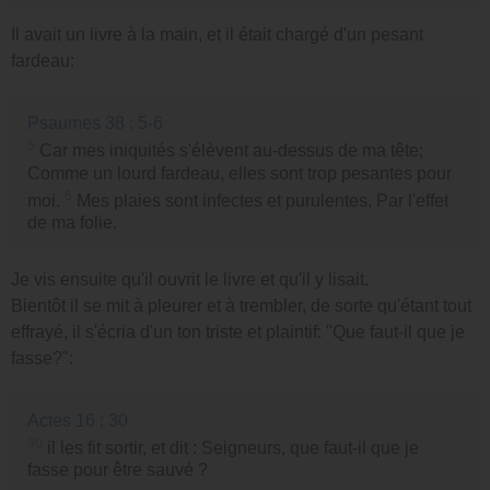
Il avait un livre à la main, et il était chargé d'un pesant
fardeau:
Psaumes 38 : 5-6
5
Car mes iniquités s'élèvent au-dessus de ma tête;
Comme un lourd fardeau, elles sont trop pesantes pour
6
moi.
Mes plaies sont infectes et purulentes, Par l'effet
de ma folie.
Je vis ensuite qu'il ouvrit le livre et qu'il y lisait.
Bientôt il se mit à pleurer et à trembler, de sorte qu'étant tout
effrayé, il s'écria d'un ton triste et plaintif: "Que faut-il que je
fasse?":
Actes 16 : 30
30
il les fit sortir, et dit : Seigneurs, que faut-il que je
fasse pour être sauvé ?