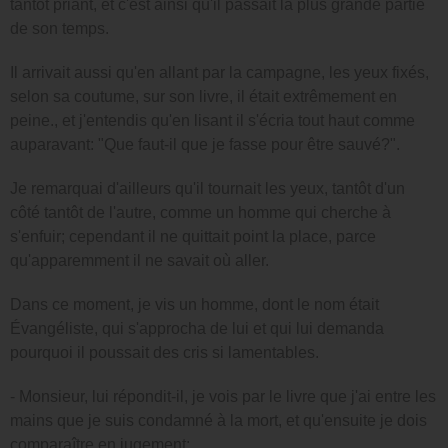
tantôt priant, et c'est ainsi qu'il passait la plus grande partie
de son temps.
Il arrivait aussi qu'en allant par la campagne, les yeux fixés,
selon sa coutume, sur son livre, il était extrêmement en
peine., et j'entendis qu'en lisant il s'écria tout haut comme
auparavant: "Que faut-il que je fasse pour être sauvé?".
Je remarquai d'ailleurs qu'il tournait les yeux, tantôt d'un
côté tantôt de l'autre, comme un homme qui cherche à
s'enfuir; cependant il ne quittait point la place, parce
qu'apparemment il ne savait où aller.
Dans ce moment, je vis un homme, dont le nom était
Évangéliste, qui s'approcha de lui et qui lui demanda
pourquoi il poussait des cris si lamentables.
- Monsieur, lui répondit-il, je vois par le livre que j'ai entre les
mains que je suis condamné à la mort, et qu'ensuite je dois
comparaître en jugement: