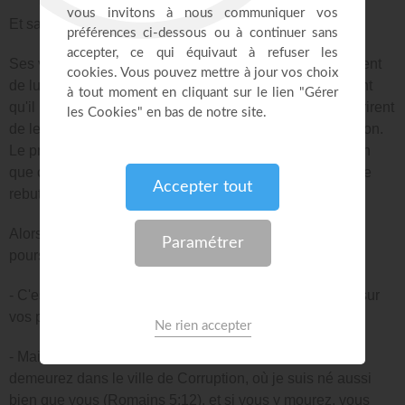
Et sans se retourner, il se hâtait de traverser la plaine.
Ses voisins étant sortis pour les voir, les uns se moquaient
de lui, les autres le menaçaient; quelques-uns lui criaient
qu'il rebroussât chemin. Il en eut même deux qui entreprirent
de le poursuivre et de le ramener de force dans sa maison.
Le premier se nommait l'Obstiné, et l'autre Facile; et bien
que cet homme eût beaucoup d'avance sur eux, ils ne se
rebutèrent point, et firent tant qu'ils l'atteignirent.
Alors il leur dit: - Mes chers voisins, pourquoi me
poursuivez-vous?
- C'est, répondirent-ils, pour vous persuader de revenir sur
vos pas avec nous.
- Mais, répliqua le voyageur, c'est impossible. Vous
demeurez dans le ville de Corruption, où je suis né aussi
bien que vous (Romains 5:12), et si vous y mourez, vous