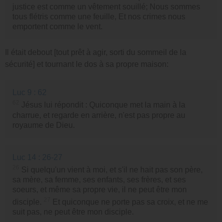
justice est comme un vêtement souillé; Nous sommes
tous flétris comme une feuille, Et nos crimes nous
emportent comme le vent.
Il était debout [tout prêt à agir, sorti du sommeil de la
sécurité] et tournant le dos à sa propre maison:
Luc 9 : 62
62
Jésus lui répondit : Quiconque met la main à la
charrue, et regarde en arrière, n'est pas propre au
royaume de Dieu.
Luc 14 : 26-27
26
Si quelqu'un vient à moi, et s'il ne hait pas son père,
sa mère, sa femme, ses enfants, ses frères, et ses
soeurs, et même sa propre vie, il ne peut être mon
27
disciple.
Et quiconque ne porte pas sa croix, et ne me
suit pas, ne peut être mon disciple.