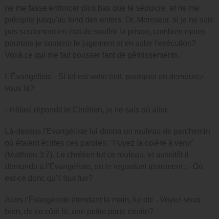
ne me fasse enfoncer plus bas que le sépulcre, et ne me
précipite jusqu'au fond des enfers. Or, Monsieur, si je ne suis
pas seulement en état de souffrir la prison, combien moins
pourrais-je soutenir le jugement et en subir l'exécution?
Voilà ce qui me fait pousser tant de gémissements.
L'Évangéliste - Si tel est votre état, pourquoi en demeurez-
vous là?
- Hélas! répondit le Chrétien, je ne sais où aller.
Là-dessus l'Évangéliste lui donna un rouleau de parchemin
où étaient écrites ces paroles: "Fuyez la colère à venir"
(Matthieu 3:7). Le chrétien lut ce rouleau, et aussitôt il
demanda à l'Évangéliste, en le regardant tristement : - Où
est-ce donc qu'il faut fuir?
Alors l'Évangéliste étendant la main, lui dit: - Voyez-vous
bien, de ce côté là, une petite porte étroite?