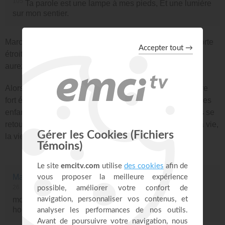
105
Ta parole est une lampe à mes pieds, Et une lumière
sur mon sentier.
Marchez droit vers elle, et alors vous verrez bientôt la porte
étroite. Quand vous heurterez, on vous dira ce que vous
aurez à faire.
Alors le Chrétien se mit à courir. Mais il n'était pas encore
fort éloigné de la porte de sa maison, que sa femme et ses
enfants lui crièrent qu'il revint sur ses pas. Mais lui, sans se
retourner, se boucha aussitôt les oreilles en s'écriant: La vie,
la vie, la vie éternelle!
Matthieu 16 : 26
26
Et que servirait-il à un homme de gagner tout le
monde, s'il perdait son âme ? ou, que donnerait un
homme en échange de son âme ?