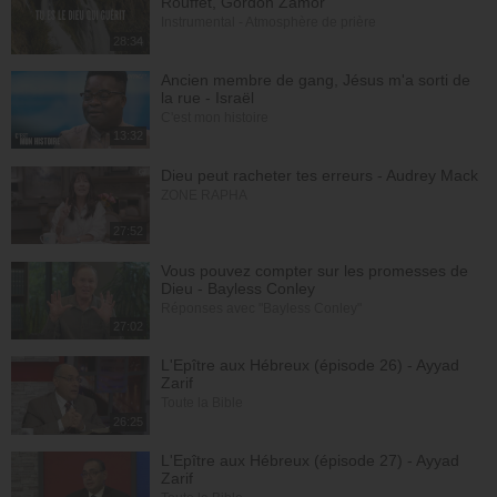
Rouffet, Gordon Zamor
Instrumental - Atmosphère de prière
28:34
Ancien membre de gang, Jésus m'a sorti de
la rue - Israël
C'est mon histoire
13:32
Dieu peut racheter tes erreurs - Audrey Mack
ZONE RAPHA
27:52
Vous pouvez compter sur les promesses de
Dieu - Bayless Conley
Réponses avec "Bayless Conley"
27:02
L'Epître aux Hébreux (épisode 26) - Ayyad
Zarif
Toute la Bible
26:25
L'Epître aux Hébreux (épisode 27) - Ayyad
Zarif