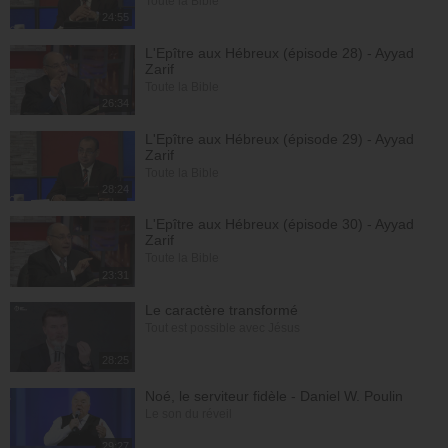
Toute la Bible
24:55
L'Epître aux Hébreux (épisode 28) - Ayyad
Zarif
Toute la Bible
26:34
L'Epître aux Hébreux (épisode 29) - Ayyad
Zarif
Toute la Bible
28:24
L'Epître aux Hébreux (épisode 30) - Ayyad
Zarif
Toute la Bible
23:31
Le caractère transformé
Tout est possible avec Jésus
28:25
Noé, le serviteur fidèle - Daniel W. Poulin
Le son du réveil
29:27