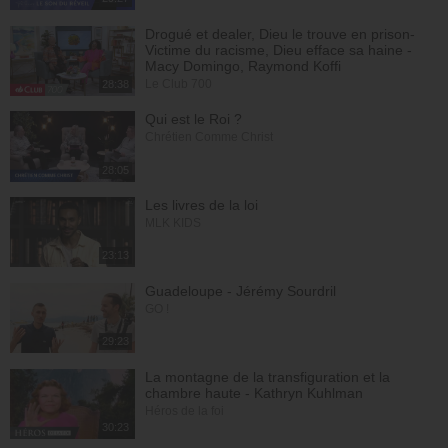
Drogué et dealer, Dieu le trouve en prison-
Victime du racisme, Dieu efface sa haine -
Macy Domingo, Raymond Koffi
Le Club 700
28:38
Qui est le Roi ?
Chrétien Comme Christ
28:05
Les livres de la loi
MLK KIDS
23:13
Guadeloupe - Jérémy Sourdril
GO !
29:23
La montagne de la transfiguration et la
chambre haute - Kathryn Kuhlman
Héros de la foi
30:23