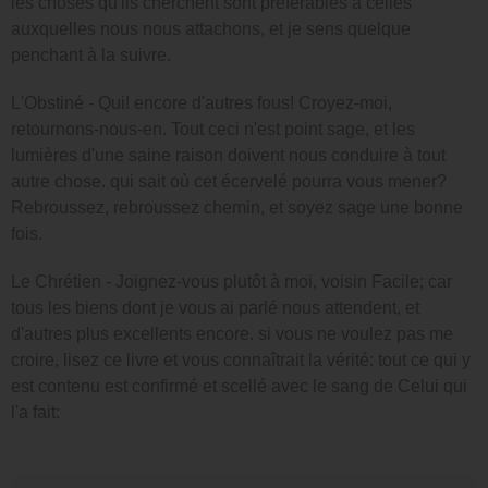
les choses qu'ils cherchent sont préférables à celles
auxquelles nous nous attachons, et je sens quelque
penchant à la suivre.
L'Obstiné - Qui! encore d'autres fous! Croyez-moi,
retournons-nous-en. Tout ceci n'est point sage, et les
lumières d'une saine raison doivent nous conduire à tout
autre chose. qui sait où cet écervelé pourra vous mener?
Rebroussez, rebroussez chemin, et soyez sage une bonne
fois.
Le Chrétien - Joignez-vous plutôt à moi, voisin Facile; car
tous les biens dont je vous ai parlé nous attendent, et
d'autres plus excellents encore. si vous ne voulez pas me
croire, lisez ce livre et vous connaîtrait la vérité: tout ce qui y
est contenu est confirmé et scellé avec le sang de Celui qui
l'a fait: