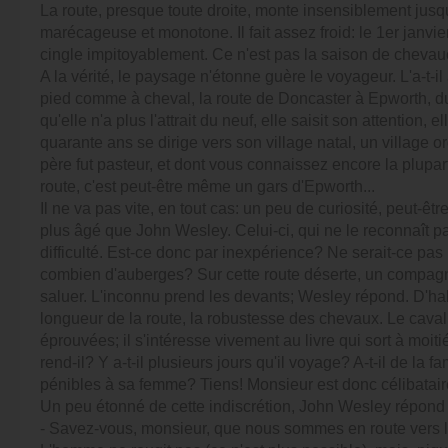
La route, presque toute droite, monte insensiblement jusqu
marécageuse et monotone. Il fait assez froid: le 1er janvie
cingle impitoyablement. Ce n'est pas la saison de chevauc
A la vérité, le paysage n'étonne guère le voyageur. L'a-t-i
pied comme à cheval, la route de Doncaster à Epworth, d
qu'elle n'a plus l'attrait du neuf, elle saisit son attentio
quarante ans se dirige vers son village natal, un village o
père fut pasteur, et dont vous connaissez encore la plupar
route, c'est peut-être même un gars d'Epworth...
Il ne va pas vite, en tout cas: un peu de curiosité, peut-ê
plus âgé que John Wesley. Celui-ci, qui ne le reconnaît p
difficulté. Est-ce donc par inexpérience? Ne serait-ce pas 
combien d'auberges? Sur cette route déserte, un compagno
saluer. L'inconnu prend les devants; Wesley répond. D'habit
longueur de la route, la robustesse des chevaux. Le caval
éprouvées; il s'intéresse vivement au livre qui sort à moit
rend-il? Y a-t-il plusieurs jours qu'il voyage? A-t-il de l
pénibles à sa femme? Tiens! Monsieur est donc célibatai
Un peu étonné de cette indiscrétion, John Wesley répond a
- Savez-vous, monsieur, que nous sommes en route vers l'