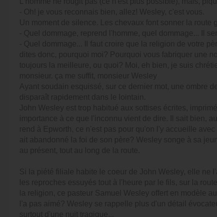
L'homme ne rougit pas (ce n'est plus possible), mais, piqu
- Oh! je vous reconnais bien, allez! Wesley, c'est vous.
Un moment de silence. Les chevaux font sonner la route 
- Quel dommage, reprend l'homme, quel dommage... Il semb
- Quel dommage... Il faut croire que la religion de votre pè
dites donc, pourquoi moi? Pourquoi vous fabriquer une nou
toujours la meilleure, ou quoi? Moi, eh bien, je suis chrét
monsieur. ça me suffit, monsieur Wesley
Ayant soudain esquissé, sur ce dernier mot, une ombre de 
disparaît rapidement dans le lointain.
John Wesley est trop habitué aux sottises écrites, imprim
importance à ce que l'inconnu vient de dire. Il sait bien, a
rend à Epworth, ce n'est pas pour qu'on l'y accueille avec d
ait abandonné la foi de son père? Wesley songe à sa jeun
au présent, tout au long de la route.
Si la piété filiale habite le coeur de John Wesley, elle n
les reproches essuyés tout à l'heure par le fils, sur la rout
la religion, ce pasteur Samuel Wesley offert en modèle auj
l'a pas aimé? Wesley se rappelle plus d'un détail évocateu
surtout d'une nuit tragique...