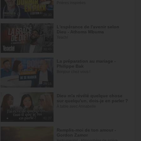
Prières inspirées
28:30
L'espérance de l'avenir selon
Dieu - Athoms Mbuma
Teach!
30:49
La préparation au mariage -
Philippe Bak
Bonjour chez vous !
28:16
Dieu m'a révélé quelque chose
sur quelqu'un, dois-je en parler ?
À table avec Annabelle
41:37
Remplis-moi de ton amour -
Gordon Zamor
Instrumental - Atmosphère de prière