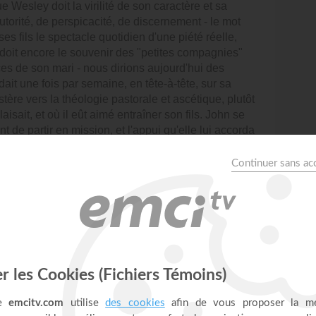
e Wesley doit la virilité de son caractère et sa
autorité, de perspicacité, de discernement - le mot
ses fils le spectacle quotidien d'une piété réelle,
i doit encore le souvenir des "petites compagnies"
ces de son mari - nous dirions aujourd'hui des
ordait une fois par semaine, en tête-à-tête, sur sa
nistère vers la théologie pastorale et ascétique, plutôt
sait, et où il eût aimé entraîner son fils. John se
 de partir en mission, et l'appui qu'elle lui accorda
orth, c'est avec la plus virile tendresse que John
lus brûlant et de plus vivant dans sa foi d'homme,
ouvenir; et peut-être à ses études, poursuivies
père afin de permettre à John d'entrer dans une école
en 1720.
teur de l'Eglise d'Angleterre à vingt-deux ans, en
-dire chargé de cours à l'Université où il avait été
 facultés intellectuelle et le savoir du jeune
ns. Il donnait aux étudiants des conférences sur la
s de discussions philosophiques. Le reste de son