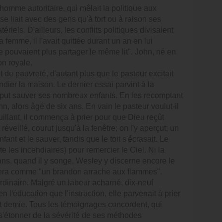
homme autoritaire, qui mêlait la politique aux
 se liait avec des gens qu'à tort ou à raison ses
riels. D'ailleurs, les conflits politiques divisaient
emme, il l'avait quittée durant un an en lui
 pouvaient plus partager le même lit". John, né en
on royale.
t de pauvreté, d'autant plus que le pasteur excitait
ndier la maison. Le dernier essai parvint à la
put sauver ses nombreux enfants. En les recomptant
n, alors âgé de six ans. En vain le pasteur voulut-il
uillant, il commença à prier pour que Dieu reçût
éveillé, courut jusqu'à la fenêtre; on l'y aperçut; un
ant et le sauver, tandis que le toit s'écrasait. Le
e les incendiaires) pour remercier le Ciel. Ni la
e ans, quand il y songe, Wesley y discerne encore le
érera comme "un brandon arrache aux flammes".
dinaire. Malgré un labeur acharné, dix-neuf
n l'éducation que l'instruction, elle parvenait à prier
t demie. Tous les témoignages concordent, qui
de s'étonner de la sévérité de ses méthodes