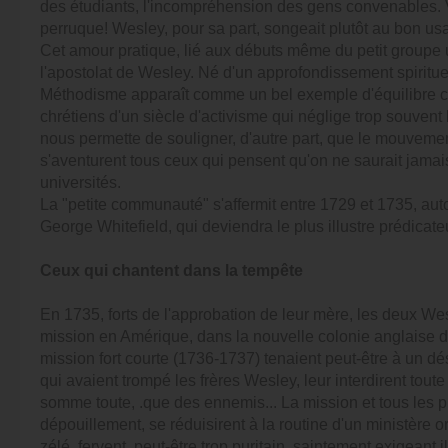
des étudiants, l'incompréhension des gens convenables.
perruque! Wesley, pour sa part, songeait plutôt au bon usa
Cet amour pratique, lié aux débuts même du petit groupe 
l'apostolat de Wesley. Né d'un approfondissement spirituel
Méthodisme apparaît comme un bel exemple d'équilibre c
chrétiens d'un siècle d'activisme qui néglige trop souvent 
nous permette de souligner, d'autre part, que le mouvement
s'aventurent tous ceux qui pensent qu'on ne saurait jamais t
universités.
La "petite communauté" s'affermit entre 1729 et 1735, aut
George Whitefield, qui deviendra le plus illustre prédicate
Ceux qui chantent dans la tempête
En 1735, forts de l'approbation de leur mère, les deux We
mission en Amérique, dans la nouvelle colonie anglaise d
mission fort courte (1736-1737) tenaient peut-être à un dés
qui avaient trompé les frères Wesley, leur interdirent toute
somme toute, .que des ennemis... La mission et tous les pr
dépouillement, se réduisirent à la routine d'un ministère 
zélé, fervent, peut-être trop puritain, saintement exigeant 