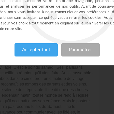
rtuose de la discussion, mais lui apprirent aussi les
John Wesley, Charles, de cinq ans plus jeune, vint
arder de prendre à la lettre les récits qui font du
nt pour la fille d'un pasteur? Ce ne fut qu'une
illeur. Quand des obstacles matériels les séparèrent,
e. Il communiait fréquemment. Il y fallait du
1725, communier en dehors dés trois grandes fêtes,
up sûr les moqueries des copains et des professeurs.
nt aux fenêtres; on a déjà reconnu ce John Wesley
pour un fou, les autres pour un homme de Dieu. Dans
village. C'est le soir du samedi. Ses "partisans"
ccueillir la réunion qu'il vient faire. Aussi rassemble-
libets dans le cimetière - un cimetière de village,
on reconnaît les tombes des parents et des voisins.
le silence du crépuscule. Il ne dit que des choses
 lendemain matin, tout le monde se rend à l'église.
re qu'il occupait dans son enfance. Mais le pasteur
 n'a pas reconnu le fils de Samuel. Il ne le
'avance pour communier avec les fidèles, le