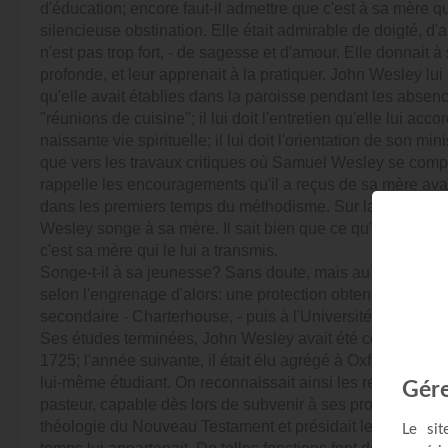
d'éducation; encore faut-il admettre que c'est à sa mère qu
silencieuse obstination. Elle était admirable de doigté, d'
n'est pas trop fort, - de sagesse et d'amour. Elle donnait à 
profonde, et leur apprenait à la pratiquer. John Wesley lu
qu'elle avait établies dans la paroisse pendant les absen
"réunions de cuisine"; il lui doit l'entretien qu'elle lui acc
naissante vie spirituelle; il lui doit l'orientation de son mi
que vers les travaux critiques où Samuel Wesley se complai
rappelle les encouragements qu'il a reçus de sa mère avant
dans les premiers temps du méthodisme. Sur la route d'Epw
Wesley songe à sa mère. Il sait bien que ce qu'il y a de p
c'est sa mère qui le lui a transmis.
Songe-t-il à sa jeunesse? Sans doute, mais au hasard du s
selon l'engrenage d'alors: une protection obtenue par le 
secondaire - Charterhouse, - puis à l'Université (Oxford), 
Ses études terminées, John Wesley avait été consacré pas
1725; l'année suivante, il était élu agrégé à Oxford, c'est-à
lui-même étudiant. On reconnaissait ainsi les remarquables
pasteur, capable dès lors de subvenir à ses propres besoi
théologie du Nouveau Testament et présidait les exercice