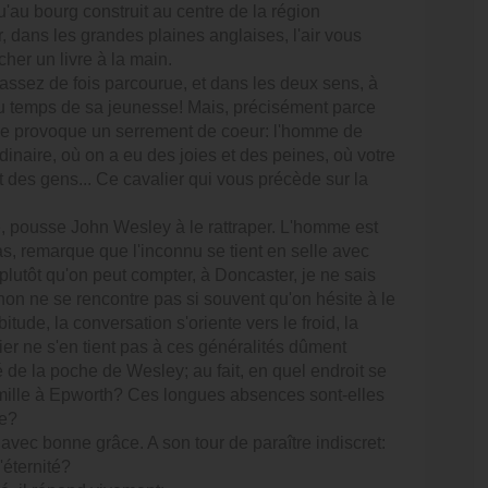
'au bourg construit au centre de la région
r, dans les grandes plaines anglaises, l'air vous
her un livre à la main.
l assez de fois parcourue, et dans les deux sens, à
u temps de sa jeunesse! Mais, précisément parce
n, elle provoque un serrement de coeur: l'homme de
rdinaire, où on a eu des joies et des peines, où votre
t des gens... Ce cavalier qui vous précède sur la
tre, pousse John Wesley à le rattraper. L'homme est
as, remarque que l'inconnu se tient en selle avec
plutôt qu'on peut compter, à Doncaster, je ne sais
n ne se rencontre pas si souvent qu'on hésite à le
ude, la conversation s'oriente vers le froid, la
ier ne s'en tient pas à ces généralités dûment
ié de la poche de Wesley; au fait, en quel endroit se
a famille à Epworth? Ces longues absences sont-elles
re?
vec bonne grâce. A son tour de paraître indiscret:
éternité?