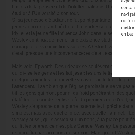
temps lui appartenait. De telles fonctions font de lui un vi
limites de la pensée et de l'intellectualisme. Un frère de 
étudier à l'Université à son tour.
Si sa jeunesse d'étudiant ne fut point puritaine, il faut se g
jeune John un grand pécheur. La tendresse du jeune étudia
idylle, et la jeune fille influença John dans le sens le me
Wesley continua de mener une existence studieuse et réglé
courage et des convictions solides. A Oxford, vers 1720-
c'était presque une inconvenance; et c'était essuyer à co
Mais voici Epworth. Des rideaux se soulèvent discrèteme
qui divise les gens et les fait jaser: les uns le tiennent 
quelques minutes; la nouvelle va avoir fait le tour du gros 
l'attendent. Il sait bien que l'église paroissiale ne va pas a
t-il les gens qui n'ont peur ni du froid pénétrant ni des quo
étalé tout autour de l'église, où, du premier coup d'oeil, 
Wesley s'approche de la pierre paternelle. Il prêche dans 
simples, mais avec quelle force, avec quelle flamme!... Le
Wesley aussi, qui s'assied sur un banc, à la place peut-êt
qui lit les prières, ce n'est plus Samuel Wesley. Le pasteur
reconnaîtra pas au cours du sermon. Mais quand Wesley s