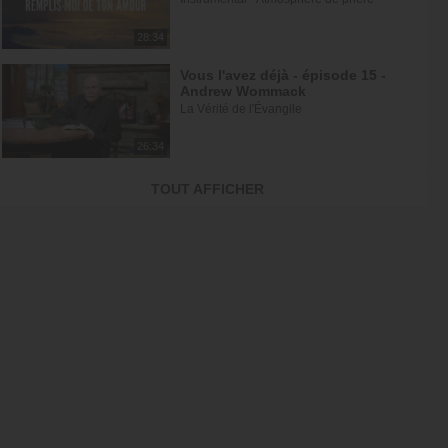
28:34
Vous l'avez déjà - épisode 15 -
Andrew Wommack
La Vérité de l'Évangile
26:34
L'Epître aux Hébreux (épisode 30)
TOUT AFFICHER
- Ayyad Zarif
Toute la Bible
23:31
Jésus et la dynamique
prophétique - partie 2 - Franck...
Gospel Vision Center
28:28
Réjouis-toi d'avance car ta
nouvelle saison est déjà écrite -...
En Eau Profonde