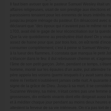
Il faut bien avouer que le pasteur Samuel Wesley était un 
affaires religieuses, usait de son prestige aux élections et
paroissiens tenaient pour les ennemis de leurs intérêts maté
jusqu'au propre ménage du pasteur. En désaccord avec sa f
déclarant que "des époux qui n'avaient pas le même roi ne
1703, avait été le gage de leur réconciliation sur la questi
Que la vie quotidienne au presbytère était dure! On y vivai
assez de haine pour que, par trois fois, on eût tenté d'ince
consumer complètement; c'est à peine si Samuel Wesley 
à la lueur des flammes, il constata que manqua le petit Joh
s'élancer dans le feu: il dut rebrousser chemin et, s'ageno
l'âme de son petit garçon. John, pendant ce temps, s'étant r
homme, monté sur les épaules d'un autre, put atteindre l'enf
père appela les voisins (parmi lesquels il y avait sans dout
mère ni l'enfant n'oublièrent jamais cette nuit. A quarant
signe de la grâce de Dieu. Jusqu'à sa mort, il se consid
Suzanne Wesley, sa mère, n'était certes pas une femme or
grossesses, dix enfants vivants dont elle dirigeait aussi bie
et à méditer chaque jour pendant au moins deux heures e
attestent la ferveur de sa vie intérieure. On n'a pas tort 