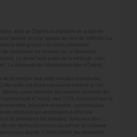
s jeunes amis de Charles acceptaient de la part de
 qu'un farceur, un jour, appela du nom de méthode. La
nd le petit groupe s'en allait communier
idée de communier en semaine ou un dimanche
esoins, ça devait faire partie de la méthode, sans
r!" Le sobriquet des Méthodistes date d'Oxford:
es de rechercher une piété non plus individuelle,
Cette quête est d'une importance extrême si l'on
 Wesley saura répondre aux besoins spirituels des
 communauté d'Oxford, vers 1729, s'orientait vers la
ent ensemble, jeûnaient ensemble, communiaient
unes étudiants qui acceptaient la direction
ent et réconfortaient les malades, donnaient des
e son revenu et renonça au port de la coûteuse
t et leur dignité. C'était s'attirer les moqueries