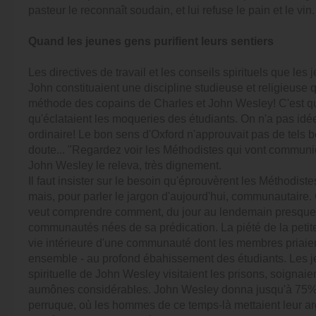
pasteur le reconnaît soudain, et lui refuse le pain et le vin.
Quand les jeunes gens purifient leurs sentiers
Les directives de travail et les conseils spirituels que le
John constituaient une discipline studieuse et religieuse
méthode des copains de Charles et John Wesley! C'est qua
qu'éclataient les moqueries des étudiants. On n'a pas 
ordinaire! Le bon sens d'Oxford n'approuvait pas de tels b
doute... "Regardez voir les Méthodistes qui vont communie
John Wesley le releva, très dignement.
Il faut insister sur le besoin qu'éprouvèrent les Méthodist
mais, pour parler le jargon d'aujourd'hui, communautaire. 
veut comprendre comment, du jour au lendemain presque,
communautés nées de sa prédication. La piété de la petite
vie intérieure d'une communauté dont les membres priai
ensemble - au profond ébahissement des étudiants. Les je
spirituelle de John Wesley visitaient les prisons, soignai
aumônes considérables. John Wesley donna jusqu'à 75% d
perruque, où les hommes de ce temps-là mettaient leur argen