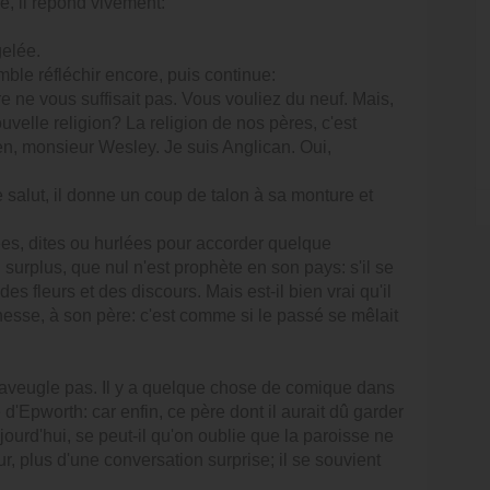
é, il répond vivement:
gelée.
le réfléchir encore, puis continue:
re ne vous suffisait pas. Vous vouliez du neuf. Mais,
velle religion? La religion de nos pères, c'est
ien, monsieur Wesley. Je suis Anglican. Oui,
salut, il donne un coup de talon à sa monture et
ées, dites ou hurlées pour accorder quelque
u surplus, que nul n'est prophète en son pays: s'il se
es fleurs et des discours. Mais est-il bien vrai qu'il
esse, à son père: c'est comme si le passé se mêlait
e l'aveugle pas. Il y a quelque chose de comique dans
e d'Epworth: car enfin, ce père dont il aurait dû garder
ourd'hui, se peut-il qu'on oublie que la paroisse ne
r, plus d'une conversation surprise; il se souvient