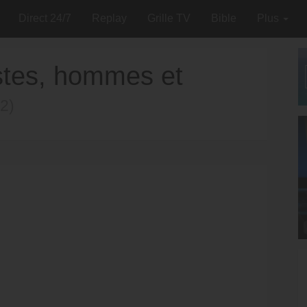
Direct 24/7
Replay
Grille TV
Bible
Plus
istes, hommes et
2)