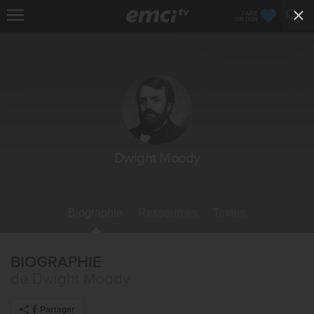
FAIRE
UN DON
Dwight Moody
Biographie
Ressources
Textes
BIOGRAPHIE
de Dwight Moody
Partager