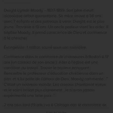
Dwight Lyman Moody – 1837-1899. Son père meurt
alcoolique début quarantaine. Sa mère veuve à 36 ans
avec 7 enfants et des jumeaux à venir. Dwight est le plus
jeune. Travaille à 13 ans. Un oncle pasteur vient les aider. Il
baptise Moody. Il prend conscience de Dieu et commence
à le chercher.
Évangéliste. 1 million sauvé sous son ministère.
Commence dans le commerce de chaussures à Boston à 17
ans (un contact de son oncle ). Aller à l'église est une
condition au travail. Trouve le pasteur ennuyant.
Rencontre le professeur d'éducation chrétienne dans un
parc et il lui parle de l'amour de Dieu. Moody commente : "
C'était un nouveau monde. Les oiseaux chantaient mieux
et le soleil brillait plus clairement. Je n'avais jamais
expérimenté une telle paix. "
2 ans plus tard (19 ans ) va à Chicago dan le commerce de
son frère. Pas obliger d'aller à l'église mais il en cherche