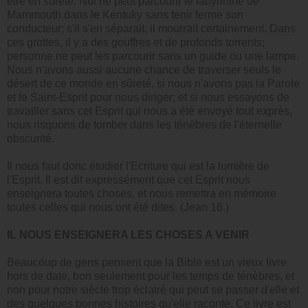
être en sûreté. Nul ne peut parcourir le labyrinthe de
Mammouth dans le Kentuky sans tenir ferme son
conducteur; s'il s'en séparait, il mourrait certainement. Dans
ces grottes, il y a des gouffres et de profonds torrents;
personne ne peut les parcourir sans un guide ou une lampe.
Nous n'avons aussi aucune chance de traverser seuls le
désert de ce monde en sûreté, si nous n'avons pas la Parole
et le Saint-Esprit pour nous diriger; et si nous essayons de
travailler sans cet Esprit qui nous a été envoyé tout exprès,
nous risquons de tomber dans les ténèbres de l'éternelle
obscurité.
Il nous faut donc étudier l'Ecriture qui est la lumière de
l'Esprit. Il est dit expressément que cet Esprit nous
enseignera toutes choses, et nous remettra en mémoire
toutes celles qui nous ont été dites. (Jean 16.)
IL NOUS ENSEIGNERA LES CHOSES A VENIR
Beaucoup de gens pensent que la Bible est un vieux livre
hors de date, bon seulement pour les temps de ténèbres, et
non pour notre siècle trop éclairé qui peut se passer d'elle et
des quelques bonnes histoires qu'elle raconte. Ce livre est