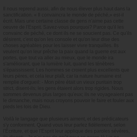
Il nous reprend aussi, afin de nous élever plus haut dans la
sanctification. « Il convaincra le monde de péché,» est-il
écrit. Mais une certaine classe de gens n'aime pas cette
oeuvre de l'Esprit. Savez-vous pourquoi? Parce qu'il les
convainc de péché, ce dont ils ne se soucient pas. Ce qu'ils
désirent, c'est qu'on les console et qu'on leur dise des
choses agréables pour les laisser vivre tranquilles. Ils
veulent qu'on leur prêche la paix quand la guerre est aux
portes, que tout va aller au mieux, que le monde ira
s'améliorant, que la lumière luit, quand les ténèbres
s'épaississent. Les hommes se croient plus excellents que
leurs pères, et cela leur plaît, car la nature humaine est
remplie d'orgueil: - Mon père était un vieux puritain trop
strict, disent-ils; les gens étaient alors trop rigides. Nous
sommes devenus plus larges qu'eux; ils ne voyageaient pas
le dimanche, mais nous croyons pouvoir le faire et fouler aux
pieds les lois de Dieu.
Voilà le langage que plusieurs aiment, et des prédicateurs
s'y conforment. Quand vous leur parlez fidèlement, selon
l'Écriture, et que l'Esprit leur applique des paroles sévères,