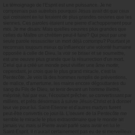
Le témoignage de l'Esprit est une puissance. Je ne
comprenais pas autrefois pourquoi Jésus avait dit que ceux
qui croiraient en lui feraient de plus grandes oeuvres que les
siennes. Ces paroles étaient une pierre d'achoppement pour
moi. Je me disais: Mais quelles oeuvres plus grandes que
celles du Maître un chrétien peut-il faire? Qui peut par une
seule parole ressusciter un mort déjà corrompu? Pourtant je
reconnais toujours mieux qu'influencer une volonté humaine
opposée à celle de Dieu, la voir se briser et se soumettre,
est une oeuvre plus grande que la résurrection d'un mort.
Celui qui a créé un monde peut vivifier une âme morte;
cependant, je crois que le plus grand miracle, c'est la
Pentecôte. Je vois là des hommes remplis de préventions,
de malice, d'amertume, les mains encore dégouttantes du
sang du Fils de Dieu, se tenir devant un homme illettré,
méprisé, haï par eux, l'écoutant prêcher, se convertissant par
milliers, et prêts désormais à suivre Jésus-Christ et à donner
leur vie pour lui. Saint-Etienne et d'autres martyrs furent
peut-être convertis ce jour-là. L'oeuvre de la Pentecôte me
semble le miracle le plus extraordinaire que le monde ait
jamais vu; mais si Pierre avait parlé sans avoir en lui le
Saint-Esprit, il n'aurait certainement pas eu de si merveilleux