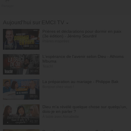
Partager
Toggle Dropdown
Aujourd'hui sur EMCI TV
Prières et déclarations pour dormir en paix
(3e édition) - Jérémy Sourdril
Prières inspirées
28:30
L'espérance de l'avenir selon Dieu - Athoms
Mbuma
Teach!
30:49
La préparation au mariage - Philippe Bak
Bonjour chez vous !
28:16
Dieu m'a révélé quelque chose sur quelqu'un,
dois-je en parler ?
À table avec Annabelle
41:37