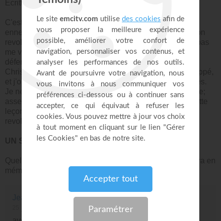
Ecritures ni selon l'enseignement de l'Esprit.
C'est lui qui nous dit comment il faut répondre à nos
ennemis. Si quelqu'un me frappe, je ne dois pas tirer mon
revolver et le tuer, car l'Esprit de Dieu m'enseigne à ne pas
me venger moi-même, à ne pas tirer mon épée pour
défendre mon droit. On pourra m'appeler un lâche, mais
Christ me dit de présenter l'autre joue à celui qui m'a frappé,
et j'obéis à son enseignement et non à ceux des hommes.
Je ne pense pas qu'on gagne à s'armer pour se défendre;
assez de vies ont été sacrifiées pour nous apprendre cette
leçon-là. La Parole de Dieu nous protège mieux qu'un
revolver, si nous accomplissons ses préceptes.
UN SECOURS POUR NOTRE MÉMOIRE
Quelle douce pensée de savoir que l'Esprit nous remettra en
mémoire toutes choses!
Jean 14 : 25
25
Je vous ai dit ces choses pendant que je demeure
avec vous.