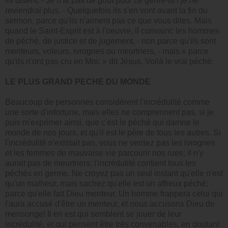
ils disent: - Je n'ai pas de goût pour ce genre-là ! je ne
reviendrai plus. - Quelquefois ils s'en vont avant la fin du
sermon, parce qu'ils n'aiment pas ce que vous dites. Mais
quand le Saint-Esprit est à l'oeuvre, il convainc les hommes
de péché, de justice et de jugement, - non parce qu'ils sont
menteurs, voleurs, ivrognes ou meurtriers, - mais « parce
qu'ils n'ont pas cru en Moi: » dit Jésus. Voilà le vrai péché:
LE PLUS GRAND PECHE DU MONDE
Beaucoup de personnes considèrent l'incrédulité comme
une sorte d'infortune, mais elles ne comprennent pas, si je
puis m'exprimer ainsi, que c'est le péché qui damne le
monde de nos jours, et qu'il est le père de tous les autres. Si
l'incrédulité n'existait pas, vous ne verriez pas les ivrognes
et les femmes de mauvaise vie parcourir nos rues; il n'y
aurait pas de meurtriers; l'incrédulité contient tous les
péchés en germe. Ne croyez pas un seul instant qu'elle n'est
qu'un malheur, mais sachez qu'elle est un affreux péché;
parce qu'elle fait Dieu menteur. Un homme frappera celui qui
l'aura accusé d'être un menteur, et nous accusons Dieu de
mensonge! Il en est qui semblent se jouer de leur
incrédulité, et qui pensent être très convenables, en doutant