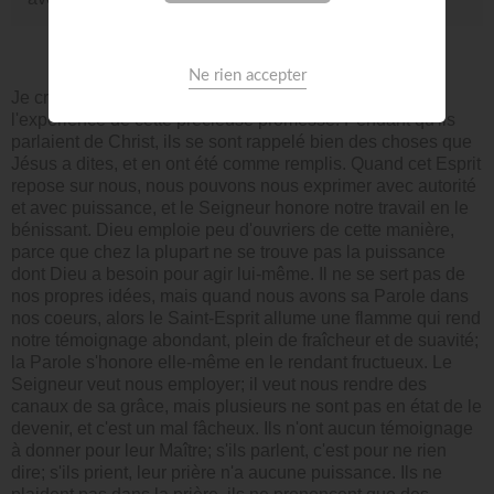
Je crois qu'un grand nombre de chrétiens ont fait
l'expérience de cette précieuse promesse. Pendant qu'ils
parlaient de Christ, ils se sont rappelé bien des choses que
Jésus a dites, et en ont été comme remplis. Quand cet Esprit
repose sur nous, nous pouvons nous exprimer avec autorité
et avec puissance, et le Seigneur honore notre travail en le
bénissant. Dieu emploie peu d'ouvriers de cette manière,
parce que chez la plupart ne se trouve pas la puissance
dont Dieu a besoin pour agir lui-même. Il ne se sert pas de
nos propres idées, mais quand nous avons sa Parole dans
nos coeurs, alors le Saint-Esprit allume une flamme qui rend
notre témoignage abondant, plein de fraîcheur et de suavité;
la Parole s'honore elle-même en le rendant fructueux. Le
Seigneur veut nous employer; il veut nous rendre des
canaux de sa grâce, mais plusieurs ne sont pas en état de le
devenir, et c'est un mal fâcheux. Ils n'ont aucun témoignage
à donner pour leur Maître; s'ils parlent, c'est pour ne rien
dire; s'ils prient, leur prière n'a aucune puissance. Ils ne