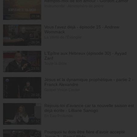
Remplis-moi de ton amour - Gordon Zamor
Instrumental - Atmosphère de prière
28:34
Vous l'avez déjà - épisode 15 - Andrew
Wommack
La Vérité de l'Évangile
26:34
L'Epître aux Hébreux (épisode 30) - Ayyad
Zarif
Toute la Bible
23:31
Jésus et la dynamique prophétique - partie 2 -
Franck Alexandre
Gospel Vision Center
28:28
Réjouis-toi d'avance car ta nouvelle saison est
déjà écrite - Lilliane Sanogo
En Eau Profonde
57:52
Pourquoi tu dois être fière d'avoir accepté
Jésus ? - Raoul Wafo