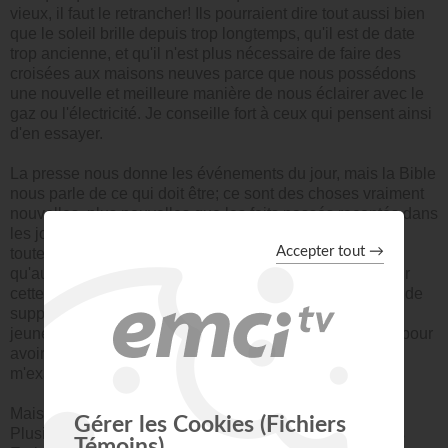
vieux, il faut le retrancher! Ils pourraient dire tout aussi bien
que le soleil brille depuis trop longtemps, qu'il est de date
trop ancienne, et qu'il n'est plus nécessaire de faire des
croisées aux maisons neuves parce que nous possédons
une nouvelle et meilleure manière de nous éclairer avec le
gaz ou l'électricité. Je conseille fort à ceux qui pensent ainsi
d'en essayer.
La presse nous donne les événements du jour, mais la Bible
nous parle de ce qui doit être; ce sont des choses vraiment
nouvelles, plus nouvelles que les faits passés racontés dans
les journaux. Elle nous dit que l'Esprit nous « enseigne
toutes choses, » et comment il faut prier, etc. Je suis sûr
qu'aucune prière inspirée par cet Esprit et prononcée sur
cette terre maudite, ne restera sans réponse. Beaucoup de
supplications ne sont pas dictées par l'Esprit. Dans ma
jeunesse je désirais vivement devenir riche, et je priais pour
avoir cent mille dollars. Puis je me disais: «Dieu ne
m'exauce pas; il ne me rend pas riche... »
Mais je n'avais aucune garantie pour une telle prière.
Plusieurs font de même; ils ne demandent pas selon les