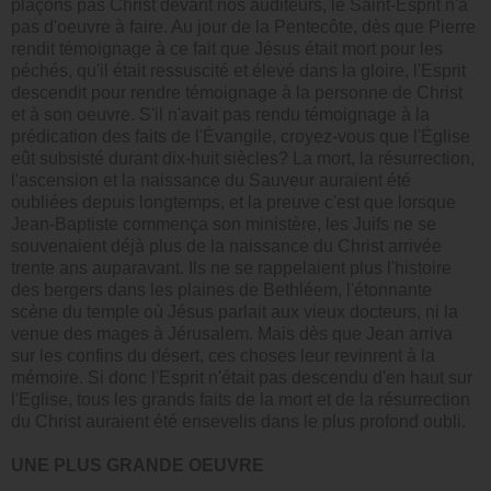
plaçons pas Christ devant nos auditeurs, le Saint-Esprit n'a
pas d'oeuvre à faire. Au jour de la Pentecôte, dès que Pierre
rendit témoignage à ce fait que Jésus était mort pour les
péchés, qu'il était ressuscité et élevé dans la gloire, l'Esprit
descendit pour rendre témoignage à la personne de Christ
et à son oeuvre. S'il n'avait pas rendu témoignage à la
prédication des faits de l'Évangile, croyez-vous que l'Église
eût subsisté durant dix-huit siècles? La mort, la résurrection,
l'ascension et la naissance du Sauveur auraient été
oubliées depuis longtemps, et la preuve c'est que lorsque
Jean-Baptiste commença son ministère, les Juifs ne se
souvenaient déjà plus de la naissance du Christ arrivée
trente ans auparavant. Ils ne se rappelaient plus l'histoire
des bergers dans les plaines de Bethléem, l'étonnante
scène du temple où Jésus parlait aux vieux docteurs, ni la
venue des mages à Jérusalem. Mais dès que Jean arriva
sur les confins du désert, ces choses leur revinrent à la
mémoire. Si donc l'Esprit n'était pas descendu d'en haut sur
l'Eglise, tous les grands faits de la mort et de la résurrection
du Christ auraient été ensevelis dans le plus profond oubli.
UNE PLUS GRANDE OEUVRE