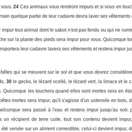
 vous.
24
Ces animaux vous rendront impurs et si vous en touc
in quelque partie de leur cadavre devra laver ses vêtements et 
 impur tout animal dont le sabot n'est pas fendu ou qui ne rumi
e sur la plante des pieds sera impur pour vous. Quiconque tou
ansportera leur cadavre lavera ses vêtements et restera impur j
es bêtes qui se meuvent sur le sol et que vous devrez considére
ds,
30
le gecko, le lézard ocellé, le lézard vert, la limace et le
. Quiconque les touchera quand elles sont mortes sera en état 
êtes mortes sera impur, qu'il s'agisse d'un ustensile en bois, d'
elconque sera passé à l'eau et restera impur jusqu'au soir, p
un récipient de terre cuite, tout son contenu devient impur, 
 été versée sur un aliment comestible, celui-ci devient impur, 