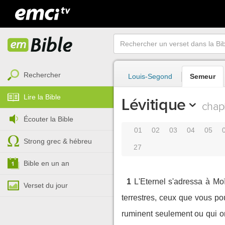
Rechercher
Louis-Segond
Semeur
Lire la Bible
Lévitique
chapi
Écouter la Bible
01
02
03
04
05
Strong grec & hébreu
27
Bible en un an
1
L'Eternel s'adressa à Moïs
Verset du jour
terrestres, ceux que vous po
ruminent seulement ou qui o