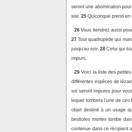
seront une abomination pour
soir.
25
Quiconque prend en ma
26
Vous tiendrez aussi pour
27
Tout quadrupède qui march
jusqu'au soir.
28
Celui qui tr
impurs.
29
Voici la liste des petit
différentes espèces de lézar
sol seront impures pour vous
lequel tombera l'une de ces b
objet destiné à un usage qu
bestioles mortes tombe dans 
contenue dans ce récipient a