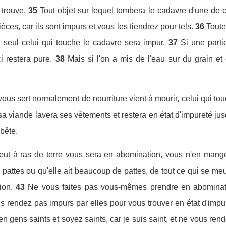
 trouve.
35
Tout objet sur lequel tombera le cadavre d'une de ce
ièces, car ils sont impurs et vous les tiendrez pour tels.
36
Toute
, seul celui qui touche le cadavre sera impur.
37
Si une part
i restera pure.
38
Mais si l'on a mis de l'eau sur du grain et
vous sert normalement de nourriture vient à mourir, celui qui to
 viande lavera ses vêtements et restera en état d'impureté jusq
 bête.
meut à ras de terre vous sera en abomination, vous n'en mang
 pattes ou qu'elle ait beaucoup de pattes, de tout ce qui se me
ion.
43
Ne vous faites pas vous-mêmes prendre en abominati
s rendez pas impurs par elles pour vous trouver en état d'impur
 gens saints et soyez saints, car je suis saint, et ne vous ren