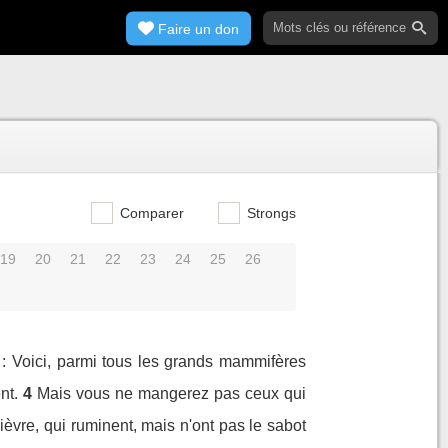
Faire un don
Comparer
Strongs
19
20
21
22
23
24
25
26
ur : Voici, parmi tous les grands mammifères
nt.
4
Mais vous ne mangerez pas ceux qui
lièvre, qui ruminent, mais n'ont pas le sabot