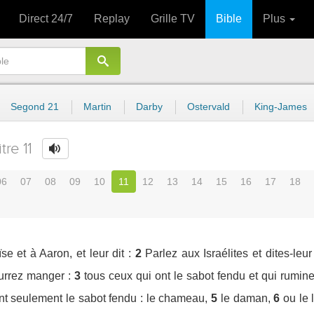
Direct 24/7
Replay
Grille TV
Bible
Plus
Segond 21
Martin
Darby
Ostervald
King-James
tre 11
06
07
08
09
10
11
12
13
14
15
16
17
18
e et à Aaron, et leur dit :
2
Parlez aux Israélites et dites-le
urrez manger :
3
tous ceux qui ont le sabot fendu et qui rumine
nt seulement le sabot fendu : le chameau,
5
le daman,
6
ou le 