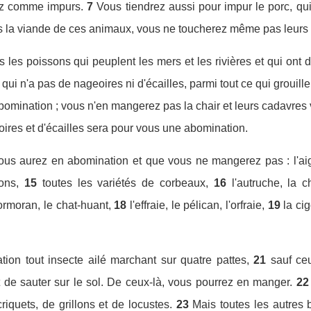
ez comme impurs.
7
Vous tiendrez aussi pour impur le porc, qu
la viande de ces animaux, vous ne toucherez même pas leurs c
les poissons qui peuplent les mers et les rivières et qui ont d
ui n'a pas de nageoires ni d'écailles, parmi tout ce qui grouille 
abomination ; vous n'en mangerez pas la chair et leurs cadavres
res et d'écailles sera pour vous une abomination.
ous aurez en abomination et que vous ne mangerez pas : l'aigl
ons,
15
toutes les variétés de corbeaux,
16
l'autruche, la 
cormoran, le chat-huant,
18
l'effraie, le pélican, l'orfraie,
19
la ci
ion tout insecte ailé marchant sur quatre pattes,
21
sauf ce
 de sauter sur le sol. De ceux-là, vous pourrez en manger.
22
iquets, de grillons et de locustes.
23
Mais toutes les autres 