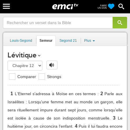
FAIRE
UN DON
Louis-Segond
Semeur
Segond 21
Plus
Lévitique
Comparer
Strongs
1
2
L'Eternel s'adressa à Moïse en ces termes :
Parle aux
Israélites : Lorsqu'une femme met au monde un garçon, elle
sera rituellement impure durant sept jours, comme lorsqu'elle
3
est isolée à cause de son indisposition menstruelle.
Le
4
huitième jour, on circoncira l'enfant.
Puis il lui faudra encore