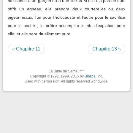
8
naissance à un garçon ou à une fille.
Si elle n'a pas de quoi
offrir un agneau, elle prendra deux tourterelles ou deux
pigeonneaux, l'un pour l'holocauste et l'autre pour le sacrifice
pour le péché ; le prêtre accomplira le rite d'expiation pour
elle, et elle sera rituellement pure.
« Chapitre 11
Chapitre 13 »
La Bible du Semeur™
Copyright © 1992, 1999, 2015 by
Biblica
, Inc.
Used with permission. All rights reserved worldwide.