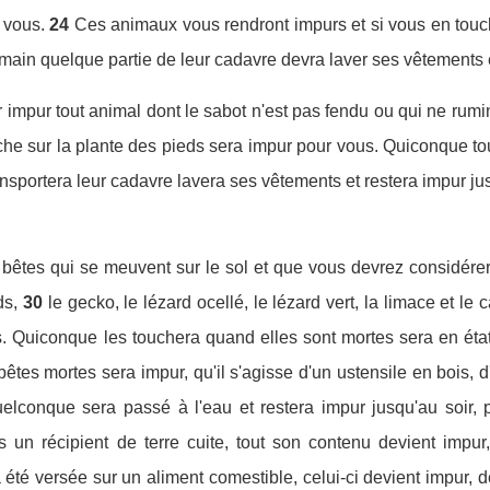
 vous.
24
Ces animaux vous rendront impurs et si vous en touc
in quelque partie de leur cadavre devra laver ses vêtements et 
 impur tout animal dont le sabot n'est pas fendu ou qui ne rumi
e sur la plante des pieds sera impur pour vous. Quiconque tou
ansportera leur cadavre lavera ses vêtements et restera impur j
es bêtes qui se meuvent sur le sol et que vous devrez considére
ds,
30
le gecko, le lézard ocellé, le lézard vert, la limace et le
. Quiconque les touchera quand elles sont mortes sera en état 
êtes mortes sera impur, qu'il s'agisse d'un ustensile en bois, d'
elconque sera passé à l'eau et restera impur jusqu'au soir, p
un récipient de terre cuite, tout son contenu devient impur, 
 été versée sur un aliment comestible, celui-ci devient impur, 