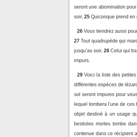
seront une abomination pour
soir.
25
Quiconque prend en ma
26
Vous tiendrez aussi pour
27
Tout quadrupède qui march
jusqu'au soir.
28
Celui qui tr
impurs.
29
Voici la liste des petit
différentes espèces de lézar
sol seront impures pour vous
lequel tombera l'une de ces b
objet destiné à un usage qu
bestioles mortes tombe dans 
contenue dans ce récipient a