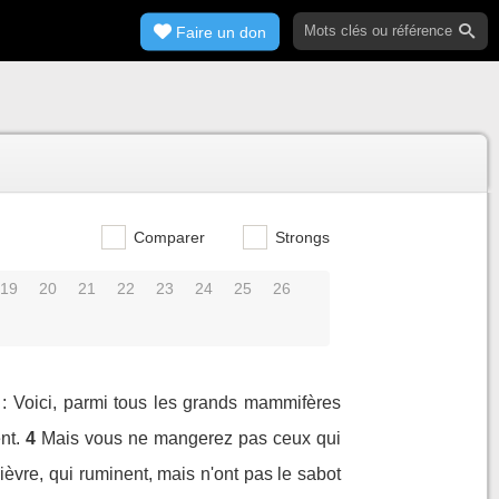
Faire un don
Comparer
Strongs
19
20
21
22
23
24
25
26
ur : Voici, parmi tous les grands mammifères
nt.
4
Mais vous ne mangerez pas ceux qui
lièvre, qui ruminent, mais n'ont pas le sabot