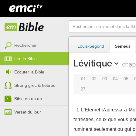
Rechercher
Louis-Segond
Semeur
Lire la Bible
Lévitique
chapi
Écouter la Bible
01
02
03
04
05
Strong grec & hébreu
27
Bible en un an
1
L'Eternel s'adressa à Moïs
Verset du jour
terrestres, ceux que vous po
ruminent seulement ou qui o