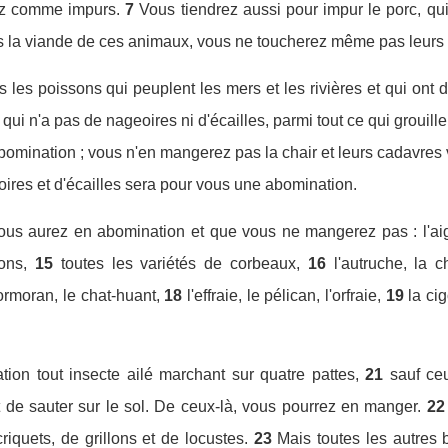
ez comme impurs.
7
Vous tiendrez aussi pour impur le porc, qu
la viande de ces animaux, vous ne toucherez même pas leurs c
les poissons qui peuplent les mers et les rivières et qui ont d
ui n'a pas de nageoires ni d'écailles, parmi tout ce qui grouille 
abomination ; vous n'en mangerez pas la chair et leurs cadavres
res et d'écailles sera pour vous une abomination.
ous aurez en abomination et que vous ne mangerez pas : l'aigl
ons,
15
toutes les variétés de corbeaux,
16
l'autruche, la 
cormoran, le chat-huant,
18
l'effraie, le pélican, l'orfraie,
19
la ci
ion tout insecte ailé marchant sur quatre pattes,
21
sauf ce
 de sauter sur le sol. De ceux-là, vous pourrez en manger.
22
iquets, de grillons et de locustes.
23
Mais toutes les autres 