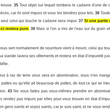
 trouve.
35
Tout objet sur lequel tombera le cadavre d'une de ce
ièces, car ils sont impurs et vous les tiendrez pour tels.
36
Toute
 seul celui qui touche le cadavre sera impur.
37
Si une partie
ci restera pure.
38
Mais si l'on a mis de l'eau sur du grain e
vous sert normalement de nourriture vient à mourir, celui qui to
 viande lavera ses vêtements et restera en état d'impureté jusq
 bête.
meut à ras de terre vous sera en abomination, vous n'en mang
 pattes ou qu'elle ait beaucoup de pattes, de tout ce qui se me
ion.
43
Ne vous faites pas vous-mêmes prendre en abominati
s rendez pas impurs par elles pour vous trouver en état d'impur
 gens saints et soyez saints, car je suis saint, et ne vous ren