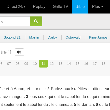
Direct 24/7
Replay
Grille TV
Bible
Plus
Segond 21
Martin
Darby
Ostervald
King-James
tre 11
06
07
08
09
10
11
12
13
14
15
16
17
18
e et à Aaron, et leur dit :
2
Parlez aux Israélites et dites-le
urrez manger :
3
tous ceux qui ont le sabot fendu et qui rumine
nt seulement le sabot fendu : le chameau,
5
le daman,
6
ou le 