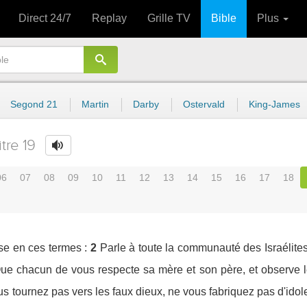
Direct 24/7
Replay
Grille TV
Bible
Plus
Segond 21
Martin
Darby
Ostervald
King-James
tre 19
06
07
08
09
10
11
12
13
14
15
16
17
18
se en ces termes :
2
Parle à toute la communauté des Israélites e
ue chacun de vous respecte sa mère et son père, et observe les
s tournez pas vers les faux dieux, ne vous fabriquez pas d'idol