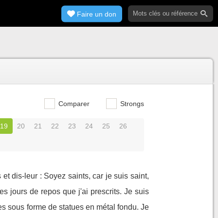
Faire un don
Comparer
Strongs
19
20
21
22
23
24
25
26
t dis-leur : Soyez saints, car je suis saint,
 jours de repos que j'ai prescrits. Je suis
es sous forme de statues en métal fondu. Je