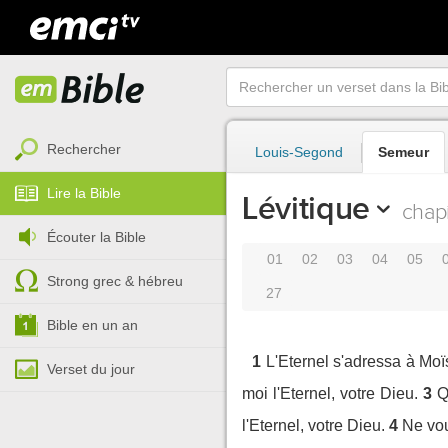
Rechercher
Louis-Segond
Semeur
Lire la Bible
Lévitique
chapi
Écouter la Bible
01
02
03
04
05
Strong grec & hébreu
27
Bible en un an
1
L'Eternel s'adressa à Moï
Verset du jour
moi l'Eternel, votre Dieu.
3
Q
l'Eternel, votre Dieu.
4
Ne vou