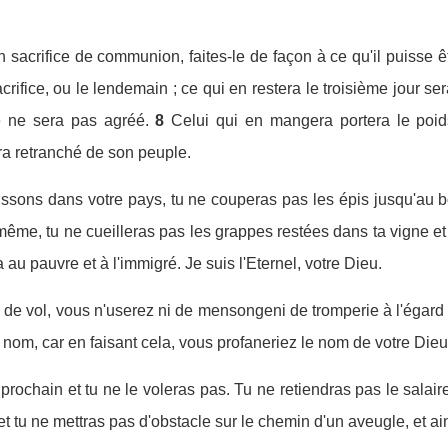
n sacrifice de communion, faites-le de façon à ce qu'il puisse ê
rifice, ou le lendemain ; ce qui en restera le troisième jour ser
ce ne sera pas agréé.
8
Celui qui en mangera portera le poid
era retranché de son peuple.
ssons dans votre pays, tu ne couperas pas les épis jusqu'au 
ême, tu ne cueilleras pas les grappes restées dans ta vigne et 
 au pauvre et à l'immigré. Je suis l'Eternel, votre Dieu.
de vol, vous n'userez ni de mensongeni de tromperie à l'égard 
om, car en faisant cela, vous profaneriez le nom de votre Dieu. 
 prochain et tu ne le voleras pas. Tu ne retiendras pas le salai
t tu ne mettras pas d'obstacle sur le chemin d'un aveugle, et ains