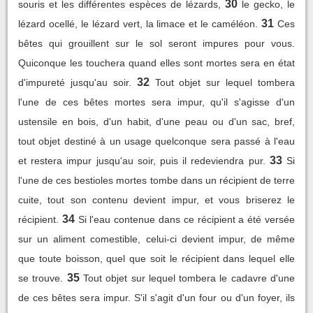
30
souris et les différentes espèces de lézards,
le gecko, le
31
lézard ocellé, le lézard vert, la limace et le caméléon.
Ces
bêtes qui grouillent sur le sol seront impures pour vous.
Quiconque les touchera quand elles sont mortes sera en état
32
d'impureté jusqu'au soir.
Tout objet sur lequel tombera
l'une de ces bêtes mortes sera impur, qu'il s'agisse d'un
ustensile en bois, d'un habit, d'une peau ou d'un sac, bref,
tout objet destiné à un usage quelconque sera passé à l'eau
33
et restera impur jusqu'au soir, puis il redeviendra pur.
Si
l'une de ces bestioles mortes tombe dans un récipient de terre
cuite, tout son contenu devient impur, et vous briserez le
34
récipient.
Si l'eau contenue dans ce récipient a été versée
sur un aliment comestible, celui-ci devient impur, de même
que toute boisson, quel que soit le récipient dans lequel elle
35
se trouve.
Tout objet sur lequel tombera le cadavre d'une
de ces bêtes sera impur. S'il s'agit d'un four ou d'un foyer, ils