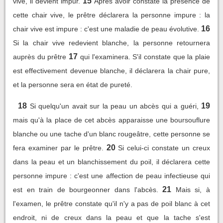
15
vive, il devient impur.
Après avoir constaté la présence de
cette chair vive, le prêtre déclarera la personne impure : la
16
chair vive est impure : c'est une maladie de peau évolutive.
Si la chair vive redevient blanche, la personne retournera
17
auprès du prêtre
qui l'examinera. S'il constate que la plaie
est effectivement devenue blanche, il déclarera la chair pure,
et la personne sera en état de pureté.
18
19
Si quelqu'un avait sur la peau un abcès qui a guéri,
mais qu'à la place de cet abcès apparaisse une boursouflure
blanche ou une tache d'un blanc rougeâtre, cette personne se
20
fera examiner par le prêtre.
Si celui-ci constate un creux
dans la peau et un blanchissement du poil, il déclarera cette
personne impure : c'est une affection de peau infectieuse qui
21
est en train de bourgeonner dans l'abcès.
Mais si, à
l'examen, le prêtre constate qu'il n'y a pas de poil blanc à cet
endroit, ni de creux dans la peau et que la tache s'est