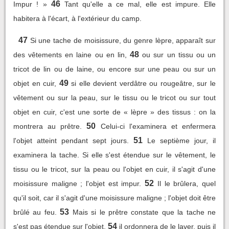
46
Impur ! »
Tant qu'elle a ce mal, elle est impure. Elle
habitera à l'écart, à l'extérieur du camp.
47
Si une tache de moisissure, du genre lèpre, apparaît sur
48
des vêtements en laine ou en lin,
ou sur un tissu ou un
tricot de lin ou de laine, ou encore sur une peau ou sur un
49
objet en cuir,
si elle devient verdâtre ou rougeâtre, sur le
vêtement ou sur la peau, sur le tissu ou le tricot ou sur tout
objet en cuir, c'est une sorte de « lèpre » des tissus : on la
50
montrera au prêtre.
Celui-ci l'examinera et enfermera
51
l'objet atteint pendant sept jours.
Le septième jour, il
examinera la tache. Si elle s'est étendue sur le vêtement, le
tissu ou le tricot, sur la peau ou l'objet en cuir, il s'agit d'une
52
moisissure maligne ; l'objet est impur.
Il le brûlera, quel
qu'il soit, car il s'agit d'une moisissure maligne ; l'objet doit être
53
brûlé au feu.
Mais si le prêtre constate que la tache ne
54
s'est pas étendue sur l'objet,
il ordonnera de le laver, puis il