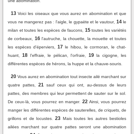
une abomination.
13
Voici les oiseaux que vous aurez en abomination et que
14
vous ne mangerez pas : l'aigle, le gypaète et le vautour,
le
15
milan et toutes les espèces de faucons,
toutes les variétés
16
de corbeaux,
l'autruche, la chouette, la mouette et toutes
17
les espèces d'éperviers,
le hibou, le cormoran, le chat-
18
19
huant,
l'effraie, le pélican, l'orfraie,
la cigogne, les
différentes espèces de hérons, la huppe et la chauve-souris.
20
Vous aurez en abomination tout insecte ailé marchant sur
21
quatre pattes,
sauf ceux qui ont, au-dessus de leurs
pattes, des membres qui leur permettent de sauter sur le sol.
22
De ceux-là, vous pourrez en manger.
Ainsi, vous pourrez
manger les différentes espèces de sauterelles, de criquets, de
23
grillons et de locustes.
Mais toutes les autres bestioles
ailées marchant sur quatre pattes seront une abomination