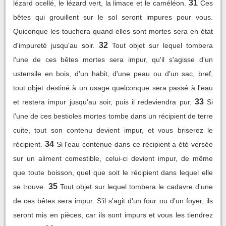
31
lézard ocellé, le lézard vert, la limace et le caméléon.
Ces
bêtes qui grouillent sur le sol seront impures pour vous.
Quiconque les touchera quand elles sont mortes sera en état
32
d'impureté jusqu'au soir.
Tout objet sur lequel tombera
l'une de ces bêtes mortes sera impur, qu'il s'agisse d'un
ustensile en bois, d'un habit, d'une peau ou d'un sac, bref,
tout objet destiné à un usage quelconque sera passé à l'eau
33
et restera impur jusqu'au soir, puis il redeviendra pur.
Si
l'une de ces bestioles mortes tombe dans un récipient de terre
cuite, tout son contenu devient impur, et vous briserez le
34
récipient.
Si l'eau contenue dans ce récipient a été versée
sur un aliment comestible, celui-ci devient impur, de même
que toute boisson, quel que soit le récipient dans lequel elle
35
se trouve.
Tout objet sur lequel tombera le cadavre d'une
de ces bêtes sera impur. S'il s'agit d'un four ou d'un foyer, ils
seront mis en pièces, car ils sont impurs et vous les tiendrez