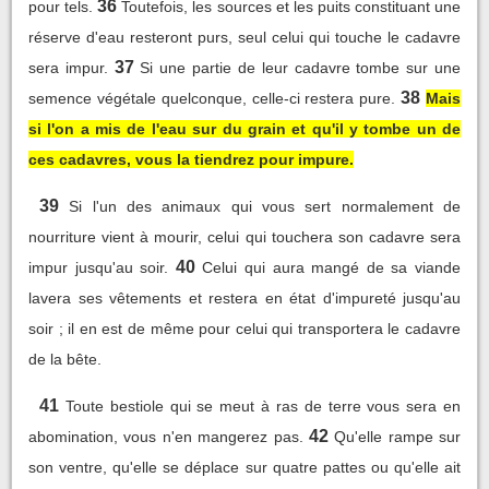
36
pour tels.
Toutefois, les sources et les puits constituant une
réserve d'eau resteront purs, seul celui qui touche le cadavre
37
sera impur.
Si une partie de leur cadavre tombe sur une
38
semence végétale quelconque, celle-ci restera pure.
Mais
si l'on a mis de l'eau sur du grain et qu'il y tombe un de
ces cadavres, vous la tiendrez pour impure.
39
Si l'un des animaux qui vous sert normalement de
nourriture vient à mourir, celui qui touchera son cadavre sera
40
impur jusqu'au soir.
Celui qui aura mangé de sa viande
lavera ses vêtements et restera en état d'impureté jusqu'au
soir ; il en est de même pour celui qui transportera le cadavre
de la bête.
41
Toute bestiole qui se meut à ras de terre vous sera en
42
abomination, vous n'en mangerez pas.
Qu'elle rampe sur
son ventre, qu'elle se déplace sur quatre pattes ou qu'elle ait