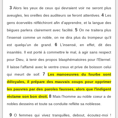
3
Alors les yeux de ceux qui devraient voir ne seront plus
4
aveugles, les oreilles des auditeurs se feront attentives.
Les
gens écervelés réfléchiront afin d'apprendre, et la langue des
5
bègues parlera clairement avec facilité.
On ne traitera plus
l'insensé comme un noble, on ne dira plus du trompeur qu'il
6
est quelqu'un de grand.
L'insensé, en effet, dit des
insanités. Il est porté à commettre le mal, à agir sans respect
pour Dieu, à tenir des propos blasphématoires pour l'Eternel.
Il laisse l'affamé avec le ventre creux et prive de boisson celui
7
qui meurt de soif.
Les manoeuvres du fourbe sont
déloyales, il prépare des mauvais coups pour opprimer
les pauvres par des paroles fausses, alors que l'indigent
8
réclame son bon droit.
Mais l'homme au noble coeur a de
nobles desseins et toute sa conduite reflète sa noblesse.
9
O femmes qui vivez tranquilles, debout, écoutez-moi !