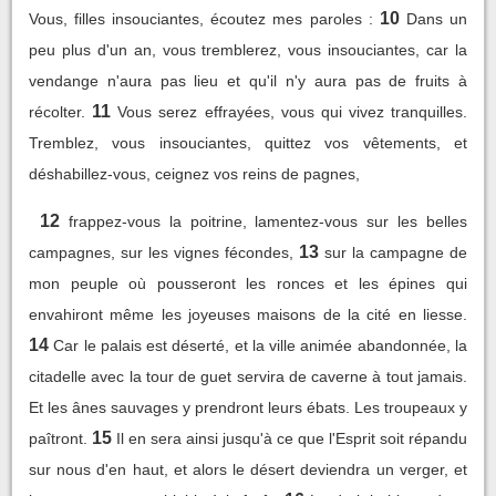
10
Vous, filles insouciantes, écoutez mes paroles :
Dans un
peu plus d'un an, vous tremblerez, vous insouciantes, car la
vendange n'aura pas lieu et qu'il n'y aura pas de fruits à
11
récolter.
Vous serez effrayées, vous qui vivez tranquilles.
Tremblez, vous insouciantes, quittez vos vêtements, et
déshabillez-vous, ceignez vos reins de pagnes,
12
frappez-vous la poitrine, lamentez-vous sur les belles
13
campagnes, sur les vignes fécondes,
sur la campagne de
mon peuple où pousseront les ronces et les épines qui
envahiront même les joyeuses maisons de la cité en liesse.
14
Car le palais est déserté, et la ville animée abandonnée, la
citadelle avec la tour de guet servira de caverne à tout jamais.
Et les ânes sauvages y prendront leurs ébats. Les troupeaux y
15
paîtront.
Il en sera ainsi jusqu'à ce que l'Esprit soit répandu
sur nous d'en haut, et alors le désert deviendra un verger, et