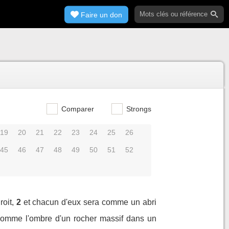
Faire un don
Comparer
Strongs
19
20
21
22
23
24
25
26
45
46
47
48
49
50
51
52
oit,
2
et chacun d'eux sera comme un abri
 comme l'ombre d'un rocher massif dans un