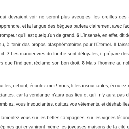
ui devraient voir ne seront plus aveugles, les oreilles des a
'apprendre, et la langue des bègues parlera clairement avec faci
trompeur qu'il est quelqu'un de grand.
6
L'insensé, en effet, dit 
u, à tenir des propos blasphématoires pour l'Eternel. Il laiss
if.
7
Les manoeuvres du fourbe sont déloyales, il prépare de
rs que l'indigent réclame son bon droit.
8
Mais l'homme au nob
illes, debout, écoutez-moi ! Vous, filles insouciantes, écoutez 
antes, car la vendange n'aura pas lieu et qu'il n'y aura pas de 
remblez, vous insouciantes, quittez vos vêtements, et déshabill
, lamentez-vous sur les belles campagnes, sur les vignes fécon
 épines qui envahiront même les joyeuses maisons de la cité e