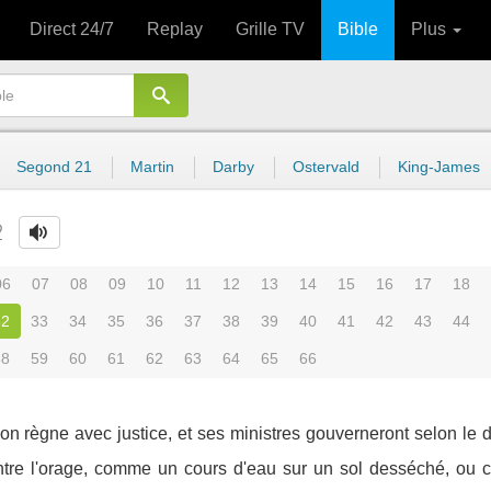
Direct 24/7
Replay
Grille TV
Bible
Plus
Segond 21
Martin
Darby
Ostervald
King-James
2
06
07
08
09
10
11
12
13
14
15
16
17
18
32
33
34
35
36
37
38
39
40
41
42
43
44
58
59
60
61
62
63
64
65
66
on règne avec justice, et ses ministres gouverneront selon le dr
ontre l'orage, comme un cours d'eau sur un sol desséché, ou