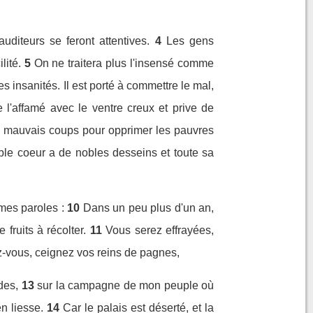
uditeurs se feront attentives.
4
Les gens
lité.
5
On ne traitera plus l'insensé comme
des insanités. Il est porté à commettre le mal,
e l'affamé avec le ventre creux et prive de
s mauvais coups pour opprimer les pauvres
le coeur a de nobles desseins et toute sa
mes paroles :
10
Dans un peu plus d'un an,
fruits à récolter.
11
Vous serez effrayées,
ez-vous, ceignez vos reins de pagnes,
des,
13
sur la campagne de mon peuple où
n liesse.
14
Car le palais est déserté, et la