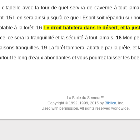
citadelle avec la tour de guet servira de caverne à tout jama
nt.
15
Il en sera ainsi jusqu'à ce que l'Esprit soit répandu sur n
lable à la forêt.
16
Le droit habitera dans le désert, et la jus
ice, ce sera la tranquillité et la sécurité à tout jamais.
18
Mon peu
isons tranquilles.
19
La forêt tombera, abattue par la grêle, et 
rtout le long d'eaux abondantes et vous pourrez laisser les boe
La Bible du Semeur™
Copyright © 1992, 1999, 2015 by
Biblica
, Inc.
Used with permission. All rights reserved worldwide.