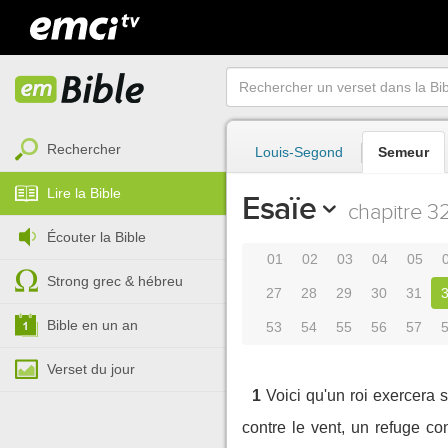
Rechercher
Louis-Segond
Semeur
Lire la Bible
Esaïe
chapitre 3
Écouter la Bible
01
02
03
04
05
Strong grec & hébreu
27
28
29
30
31
Bible en un an
53
54
55
56
57
Verset du jour
1
Voici qu'un roi exercera s
contre le vent, un refuge c