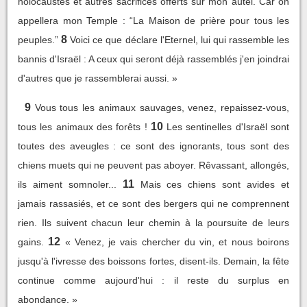
holocaustes et autres sacrifices offerts sur mon autel. Car on
appellera mon Temple : “La Maison de prière pour tous les
8
peuples.”
Voici ce que déclare l'Eternel, lui qui rassemble les
bannis d'Israël : A ceux qui seront déjà rassemblés j'en joindrai
d'autres que je rassemblerai aussi. »
9
Vous tous les animaux sauvages, venez, repaissez-vous,
10
tous les animaux des forêts !
Les sentinelles d'Israël sont
toutes des aveugles : ce sont des ignorants, tous sont des
chiens muets qui ne peuvent pas aboyer. Rêvassant, allongés,
11
ils aiment somnoler...
Mais ces chiens sont avides et
jamais rassasiés, et ce sont des bergers qui ne comprennent
rien. Ils suivent chacun leur chemin à la poursuite de leurs
12
gains.
« Venez, je vais chercher du vin, et nous boirons
jusqu'à l'ivresse des boissons fortes, disent-ils. Demain, la fête
continue comme aujourd'hui : il reste du surplus en
abondance. »