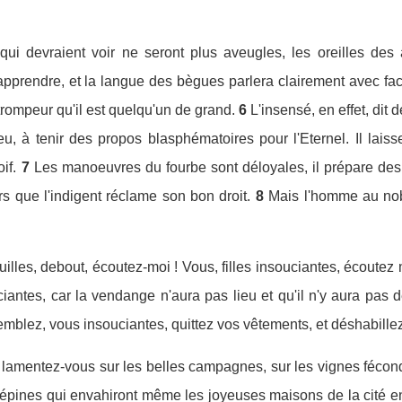
ui devraient voir ne seront plus aveugles, les oreilles des a
'apprendre, et la langue des bègues parlera clairement avec faci
trompeur qu'il est quelqu'un de grand.
6
L'insensé, en effet, dit 
u, à tenir des propos blasphématoires pour l'Eternel. Il laiss
if.
7
Les manoeuvres du fourbe sont déloyales, il prépare de
rs que l'indigent réclame son bon droit.
8
Mais l'homme au nob
illes, debout, écoutez-moi ! Vous, filles insouciantes, écoutez 
antes, car la vendange n'aura pas lieu et qu'il n'y aura pas de 
remblez, vous insouciantes, quittez vos vêtements, et déshabill
, lamentez-vous sur les belles campagnes, sur les vignes fécon
 épines qui envahiront même les joyeuses maisons de la cité en