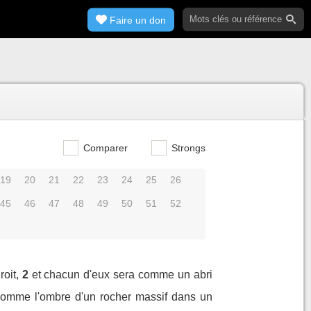
Faire un don
Comparer
Strongs
19
20
21
22
23
24
25
26
45
46
47
48
49
50
51
52
oit,
2
et chacun d'eux sera comme un abri
 comme l'ombre d'un rocher massif dans un