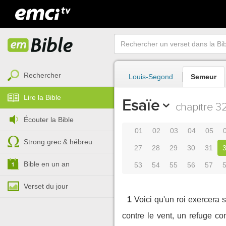
Rechercher
Louis-Segond
Semeur
Lire la Bible
Esaïe
chapitre 3
Écouter la Bible
01
02
03
04
05
Strong grec & hébreu
27
28
29
30
31
Bible en un an
53
54
55
56
57
Verset du jour
1
Voici qu'un roi exercera s
contre le vent, un refuge c