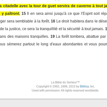
a citadelle avec la tour de guet servira de caverne à tout 
 y paîtront.
15
Il en sera ainsi jusqu'à ce que l'Esprit soit ré
rger sera semblable à la forêt.
16
Le droit habitera dans le déser
 de la justice, ce sera la tranquillité et la sécurité à tout jamais.
ns des maisons tranquilles.
19
La forêt tombera, abattue par 
ous sèmerez partout le long d'eaux abondantes et vous pour
La Bible du Semeur™
Copyright © 1992, 1999, 2015 by
Biblica
, Inc.
Used with permission. All rights reserved worldwide.