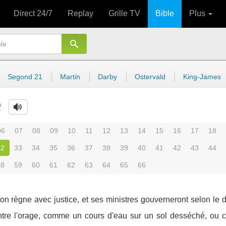
Direct 24/7
Replay
Grille TV
Bible
Plus
Segond 21
Martin
Darby
Ostervald
King-James
2
06
07
08
09
10
11
12
13
14
15
16
17
18
32
33
34
35
36
37
38
39
40
41
42
43
44
58
59
60
61
62
63
64
65
66
on règne avec justice, et ses ministres gouverneront selon le dr
ontre l'orage, comme un cours d'eau sur un sol desséché, ou