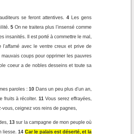
uditeurs se feront attentives.
4
Les gens
lité.
5
On ne traitera plus l'insensé comme
des insanités. Il est porté à commettre le mal,
e l'affamé avec le ventre creux et prive de
s mauvais coups pour opprimer les pauvres
le coeur a de nobles desseins et toute sa
mes paroles :
10
Dans un peu plus d'un an,
fruits à récolter.
11
Vous serez effrayées,
ez-vous, ceignez vos reins de pagnes,
des,
13
sur la campagne de mon peuple où
 liesse.
14
Car le palais est déserté, et la