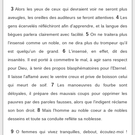
3
Alors les yeux de ceux qui devraient voir ne seront plus
4
aveugles, les oreilles des auditeurs se feront attentives.
Les
gens écervelés réfléchiront afin d'apprendre, et la langue des
5
bègues parlera clairement avec facilité.
On ne traitera plus
l'insensé comme un noble, on ne dira plus du trompeur qu'il
6
est quelqu'un de grand.
L'insensé, en effet, dit des
insanités. Il est porté à commettre le mal, à agir sans respect
pour Dieu, à tenir des propos blasphématoires pour l'Eternel.
Il laisse l'affamé avec le ventre creux et prive de boisson celui
7
qui meurt de soif.
Les manoeuvres du fourbe sont
déloyales, il prépare des mauvais coups pour opprimer les
pauvres par des paroles fausses, alors que l'indigent réclame
8
son bon droit.
Mais l'homme au noble coeur a de nobles
desseins et toute sa conduite reflète sa noblesse.
9
O femmes qui vivez tranquilles, debout, écoutez-moi !