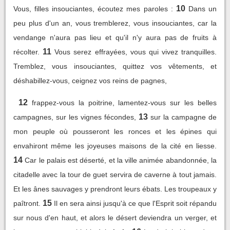
10
Vous, filles insouciantes, écoutez mes paroles :
Dans un
peu plus d'un an, vous tremblerez, vous insouciantes, car la
vendange n'aura pas lieu et qu'il n'y aura pas de fruits à
11
récolter.
Vous serez effrayées, vous qui vivez tranquilles.
Tremblez, vous insouciantes, quittez vos vêtements, et
déshabillez-vous, ceignez vos reins de pagnes,
12
frappez-vous la poitrine, lamentez-vous sur les belles
13
campagnes, sur les vignes fécondes,
sur la campagne de
mon peuple où pousseront les ronces et les épines qui
envahiront même les joyeuses maisons de la cité en liesse.
14
Car le palais est déserté, et la ville animée abandonnée, la
citadelle avec la tour de guet servira de caverne à tout jamais.
Et les ânes sauvages y prendront leurs ébats. Les troupeaux y
15
paîtront.
Il en sera ainsi jusqu'à ce que l'Esprit soit répandu
sur nous d'en haut, et alors le désert deviendra un verger, et