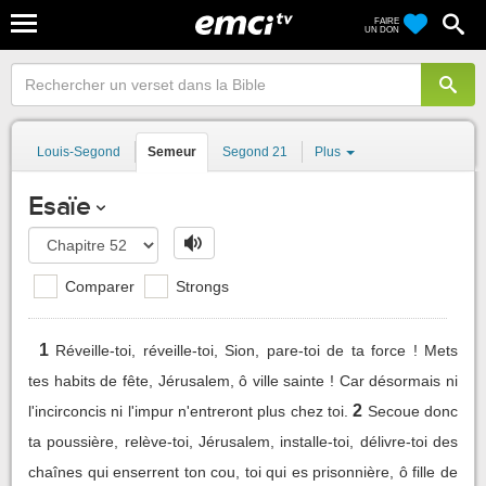
FAIRE
UN DON
Louis-Segond
Semeur
Segond 21
Plus
Esaïe
Comparer
Strongs
1
Réveille-toi, réveille-toi, Sion, pare-toi de ta force ! Mets
tes habits de fête, Jérusalem, ô ville sainte ! Car désormais ni
2
l'incirconcis ni l'impur n'entreront plus chez toi.
Secoue donc
ta poussière, relève-toi, Jérusalem, installe-toi, délivre-toi des
chaînes qui enserrent ton cou, toi qui es prisonnière, ô fille de