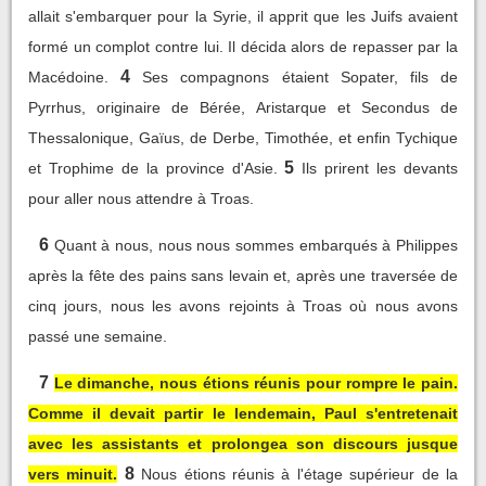
allait s'embarquer pour la Syrie, il apprit que les Juifs avaient
formé un complot contre lui. Il décida alors de repasser par la
4
Macédoine.
Ses compagnons étaient Sopater, fils de
Pyrrhus, originaire de Bérée, Aristarque et Secondus de
Thessalonique, Gaïus, de Derbe, Timothée, et enfin Tychique
5
et Trophime de la province d'Asie.
Ils prirent les devants
pour aller nous attendre à Troas.
6
Quant à nous, nous nous sommes embarqués à Philippes
après la fête des pains sans levain et, après une traversée de
cinq jours, nous les avons rejoints à Troas où nous avons
passé une semaine.
7
Le dimanche, nous étions réunis pour rompre le pain.
Comme il devait partir le lendemain, Paul s'entretenait
avec les assistants et prolongea son discours jusque
8
vers minuit.
Nous étions réunis à l'étage supérieur de la