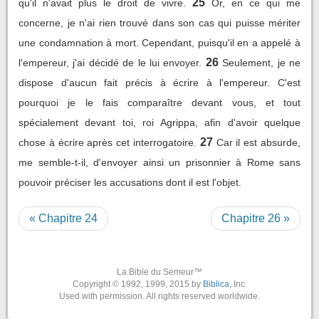
25
qu'il n'avait plus le droit de vivre.
Or, en ce qui me
concerne, je n'ai rien trouvé dans son cas qui puisse mériter
une condamnation à mort. Cependant, puisqu'il en a appelé à
26
l'empereur, j'ai décidé de le lui envoyer.
Seulement, je ne
dispose d'aucun fait précis à écrire à l'empereur. C'est
pourquoi je le fais comparaître devant vous, et tout
spécialement devant toi, roi Agrippa, afin d'avoir quelque
27
chose à écrire après cet interrogatoire.
Car il est absurde,
me semble-t-il, d'envoyer ainsi un prisonnier à Rome sans
pouvoir préciser les accusations dont il est l'objet.
« Chapitre 24
Chapitre 26 »
La Bible du Semeur™
Copyright © 1992, 1999, 2015 by
Biblica
, Inc.
Used with permission. All rights reserved worldwide.