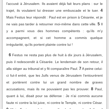
l'accusé à Jérusalem. Ils avaient déjà fait leurs plans : sur le
4
trajet, ils voulaient lui dresser une embuscade et le tuer.
Mais Festus leur répondit : Paul est en prison à Césarée, et je
5
ne vais pas tarder à retourner moi-même dans cette ville.
Il
y a parmi vous des hommes compétents : qu'ils m'y
accompagnent, et si cet homme a commis quelque
irrégularité, qu'ils portent plainte contre lui !
6
Festus ne resta pas plus de huit à dix jours à Jérusalem,
puis il redescendit à Césarée. Le lendemain de son retour, il
7
alla siéger au tribunal et y fit comparaître Paul.
A peine celui-
ci fut-il entré, que les Juifs venus de Jérusalem l'entourèrent
et portèrent contre lui un grand nombre de graves
8
accusations, mais ils ne pouvaient pas les prouver.
Paul,
quant à lui, disait pour sa défense : Je n'ai commis aucune
faute ni contre la loi juive, ni contre le Temple, ni contre César.