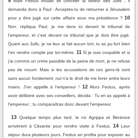
9
Mais Festus voulait se concilier la faveur des Juifs ; il
demanda donc à Paul : Acceptes-tu de retourner à Jérusalem
10
pour y être jugé sur cette affaire sous ma présidence ?
Non, répliqua Paul, je me tiens ici devant le tribunal de
l'empereur, et c'est devant ce tribunal que je dois être jugé.
Quant aux Juifs, je ne leur ai fait aucun tort, tu as pu fort bien
11
t'en rendre compte par toi-même.
Si je suis coupable et si
j'ai commis un crime passible de la peine de mort, je ne refuse
pas de mourir. Mais si les accusations de ces gens-là sont
sans aucun fondement, nul n'a le droit de me livrer entre leurs
12
mains. J'en appelle à l'empereur !
Alors Festus, après
avoir délibéré avec ses conseillers, décida : Tu en as appelé à
l'empereur ; tu comparaîtras donc devant l'empereur.
13
Quelque temps plus tard, le roi Agrippa et Bérénice
14
arrivèrent à Césarée pour rendre visite à Festus.
Leur
séjour dura plusieurs jours. Festus en profita pour exposer au